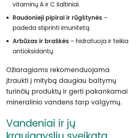
vitaminų A ir C šaltiniai.
Raudonieji pipirai ir rūgštynės
–
padeda stiprinti imunitetą.
Arbūzas ir braškės
– hidratuoja ir teikia
antioksidantų.
Ožiaragiams rekomenduojama
įtraukti į mitybą daugiau baltymų
turinčių produktų ir gerti pakankamai
mineralinio vandens tarp valgymų.
Vandeniai ir jų
kraujagyslių sveikata