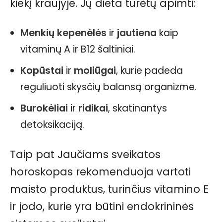
kiekį kraujyje. Jų dieta turėtų apimti:
Menkių kepenėlės
ir
jautiena
kaip
vitaminų A ir B12 šaltiniai.
Kopūstai
ir
moliūgai
, kurie padeda
reguliuoti skysčių balansą organizme.
Burokėliai
ir
ridikai
, skatinantys
detoksikaciją.
Taip pat Jaučiams sveikatos
horoskopas rekomenduoja vartoti
maisto produktus, turinčius vitamino E
ir jodo, kurie yra būtini endokrininės