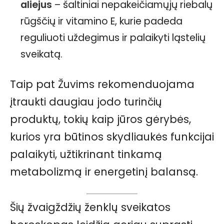
aliejus
– šaltiniai nepakeičiamųjų riebalų
rūgščių ir vitamino E, kurie padeda
reguliuoti uždegimus ir palaikyti ląstelių
sveikatą.
Taip pat Žuvims rekomenduojama
įtraukti daugiau jodo turinčių
produktų, tokių kaip jūros gėrybės,
kurios yra būtinos skydliaukės funkcijai
palaikyti, užtikrinant tinkamą
metabolizmą ir energetinį balansą.
Šių žvaigždžių ženklų sveikatos