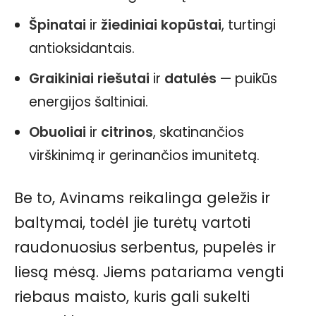
Špinatai
ir
žiediniai kopūstai
, turtingi
antioksidantais.
Graikiniai riešutai
ir
datulės
— puikūs
energijos šaltiniai.
Obuoliai
ir
citrinos
, skatinančios
virškinimą ir gerinančios imunitetą.
Be to, Avinams reikalinga geležis ir
baltymai, todėl jie turėtų vartoti
raudonuosius serbentus, pupelės ir
liesą mėsą. Jiems patariama vengti
riebaus maisto, kuris gali sukelti