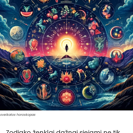
sveikatos horoskopas
Zodiako ženklai dažnai siejami ne tik