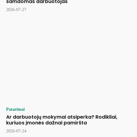
samdomas darbuotojas
2026-07-27
Patarimai
Ar darbuotojų mokymai atsiperka? Rodikliai,
kuriuos įmonės dažnai pamiršta
2026-07-24