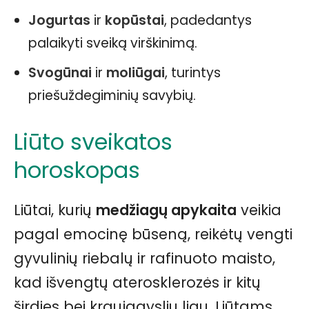
Jogurtas
ir
kopūstai
, padedantys
palaikyti sveiką virškinimą.
Svogūnai
ir
moliūgai
, turintys
priešuždegiminių savybių.
Liūto sveikatos
horoskopas
Liūtai, kurių
medžiagų apykaita
veikia
pagal emocinę būseną, reikėtų vengti
gyvulinių riebalų ir rafinuoto maisto,
kad išvengtų aterosklerozės ir kitų
širdies bei kraujagyslių ligų. Liūtams