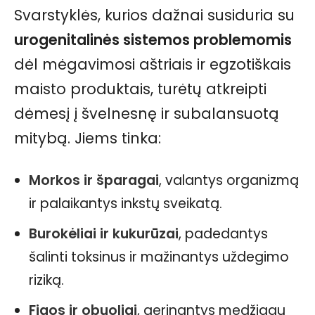
Svarstyklės, kurios dažnai susiduria su
urogenitalinės sistemos problemomis
dėl mėgavimosi aštriais ir egzotiškais
maisto produktais, turėtų atkreipti
dėmesį į švelnesnę ir subalansuotą
mitybą. Jiems tinka:
Morkos ir šparagai
, valantys organizmą
ir palaikantys inkstų sveikatą.
Burokėliai ir kukurūzai
, padedantys
šalinti toksinus ir mažinantys uždegimo
riziką.
Figos ir obuoliai
, gerinantys medžiagų