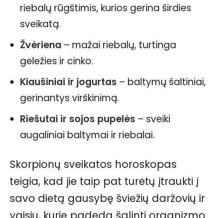
riebalų rūgštimis, kurios gerina širdies
sveikatą.
Žvėriena
– mažai riebalų, turtinga
geležies ir cinko.
Kiaušiniai ir jogurtas
– baltymų šaltiniai,
gerinantys virškinimą.
Riešutai ir sojos pupelės
– sveiki
augaliniai baltymai ir riebalai.
Skorpionų sveikatos horoskopas
teigia, kad jie taip pat turėtų įtraukti į
savo dietą gausybę šviežių daržovių ir
vaisių, kurie padeda šalinti organizmo