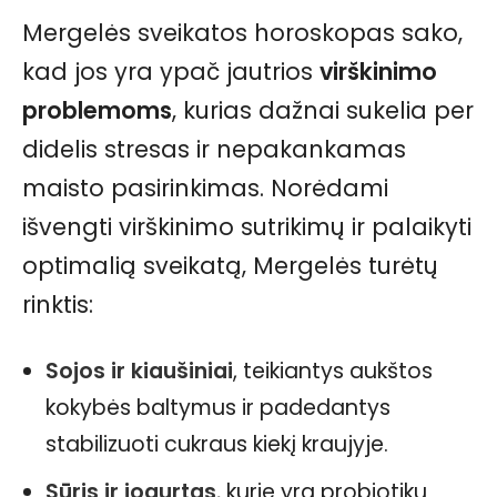
Mergelės sveikatos horoskopas sako,
kad jos yra ypač jautrios
virškinimo
problemoms
, kurias dažnai sukelia per
didelis stresas ir nepakankamas
maisto pasirinkimas. Norėdami
išvengti virškinimo sutrikimų ir palaikyti
optimalią sveikatą, Mergelės turėtų
rinktis:
Sojos ir kiaušiniai
, teikiantys aukštos
kokybės baltymus ir padedantys
stabilizuoti cukraus kiekį kraujyje.
Sūris ir jogurtas
, kurie yra probiotikų