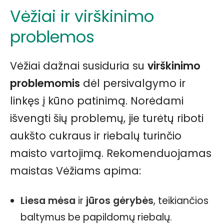
Vėžiai ir virškinimo
problemos
Vėžiai dažnai susiduria su
virškinimo
problemomis
dėl persivalgymo ir
linkęs į kūno patinimą. Norėdami
išvengti šių problemų, jie turėtų riboti
aukšto cukraus ir riebalų turinčio
maisto vartojimą. Rekomenduojamas
maistas Vėžiams apima:
Liesa mėsa
ir
jūros gėrybės
, teikiančios
baltymus be papildomų riebalų.