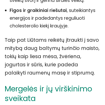
sveiką svorį ir gerina širdies veiklą.
Figos ir graikiniai riešutai
, suteikiantys
energijos ir padedantys reguliuoti
cholesterolio kiekį kraujyje.
Taip pat Liūtams reikėtų įtraukti į savo
mitybą daug baltymų turinčio maisto,
tokių kaip liesa mėsa, žvėriena,
jogurtas ir sūris, kurie padeda
palaikyti raumenų masę ir stiprumą.
Mergelės ir jų virškinimo
sveikata