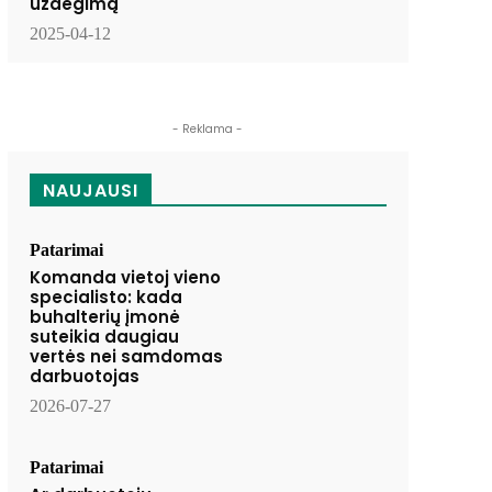
uždegimą
2025-04-12
- Reklama -
NAUJAUSI
Patarimai
Komanda vietoj vieno
specialisto: kada
buhalterių įmonė
suteikia daugiau
vertės nei samdomas
darbuotojas
2026-07-27
Patarimai