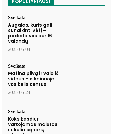
POPULIARIAUSI
Sveikata
Augalas, kuris gali
sunaikinti vėžį –
padeda vos per 16
valandų
2025-05-04
Sveikata
Mažina pilvą ir valo iš
vidaus – o kainuoja
vos kelis centus
2025-05-24
Sveikata
Koks kasdien
vartojamas maistas
sukelia sąnarių