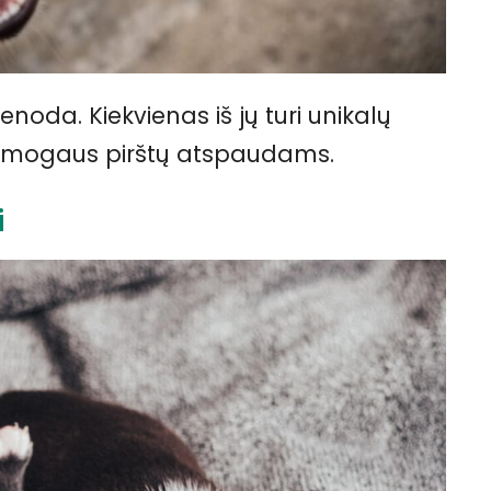
enoda. Kiekvienas iš jų turi unikalų
a žmogaus pirštų atspaudams.
i