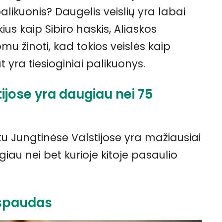
palikuonis? Daugelis veislių yra labai
ius kaip Sibiro haskis, Aliaskos
mu žinoti, kad tokios veislės kaip
 yra tiesioginiai palikuonys.
ijose yra daugiau nei 75
tu Jungtinėse Valstijose yra mažiausiai
iau nei bet kurioje kitoje pasaulio
atspaudas