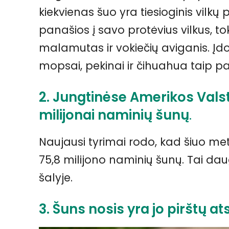
kiekvienas šuo yra tiesioginis vilkų 
panašios į savo protėvius vilkus, tok
malamutas ir vokiečių aviganis. Įdo
mopsai, pekinai ir čihuahua taip pat
2. Jungtinėse Amerikos Valst
milijonai naminių šunų
.
Naujausi tyrimai rodo, kad šiuo me
75,8 milijono naminių šunų. Tai daug
šalyje.
3. Šuns nosis yra jo pirštų 