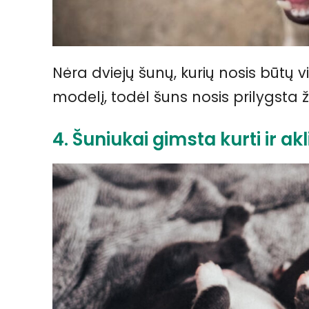
Nėra dviejų šunų, kurių nosis būtų vi
modelį, todėl šuns nosis prilygst
4. Šuniukai gimsta kurti ir akl