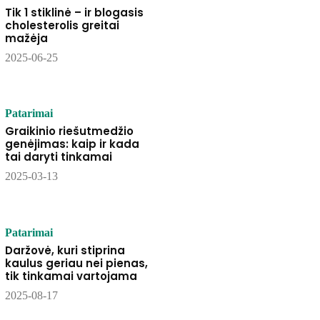
Tik 1 stiklinė – ir blogasis
cholesterolis greitai
mažėja
2025-06-25
Patarimai
Graikinio riešutmedžio
genėjimas: kaip ir kada
tai daryti tinkamai
2025-03-13
Patarimai
Daržovė, kuri stiprina
kaulus geriau nei pienas,
tik tinkamai vartojama
2025-08-17