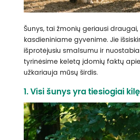
Šunys, tai žmonių geriausi draugai,
kasdieniniame gyvenime. Jie išsiskir
išprotėjusiu smalsumu ir nuostabia
tyrinėsime keletą įdomių faktų apie
užkariauja mūsų širdis.
1. Visi šunys yra tiesiogiai kilę