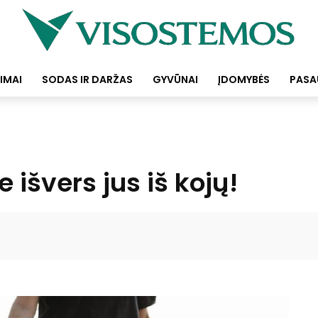
IMAI
SODAS IR DARŽAS
GYVŪNAI
ĮDOMYBĖS
PASA
e išvers jus iš kojų!
Facebook
Pinterest