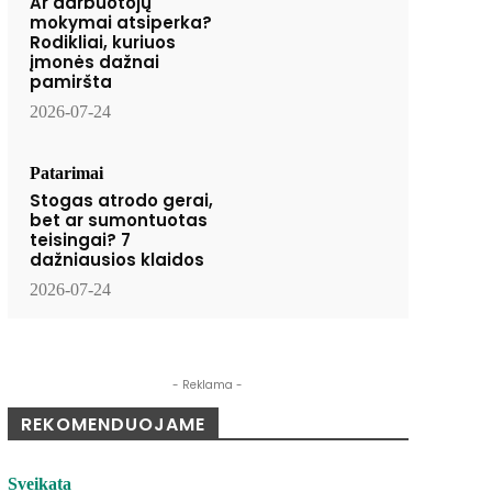
Ar darbuotojų
mokymai atsiperka?
Rodikliai, kuriuos
įmonės dažnai
pamiršta
2026-07-24
Patarimai
Stogas atrodo gerai,
bet ar sumontuotas
teisingai? 7
dažniausios klaidos
2026-07-24
- Reklama -
REKOMENDUOJAME
Sveikata