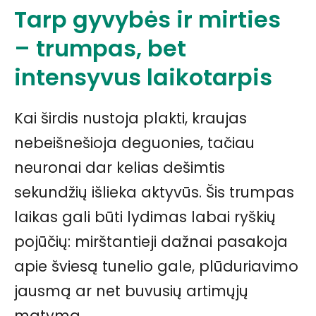
Tarp gyvybės ir mirties
– trumpas, bet
intensyvus laikotarpis
Kai širdis nustoja plakti, kraujas
nebeišnešioja deguonies, tačiau
neuronai dar kelias dešimtis
sekundžių išlieka aktyvūs. Šis trumpas
laikas gali būti lydimas labai ryškių
pojūčių: mirštantieji dažnai pasakoja
apie šviesą tunelio gale, plūduriavimo
jausmą ar net buvusių artimųjų
matymą.