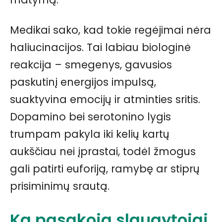
Medikai sako, kad tokie regėjimai nėra
haliucinacijos. Tai labiau biologinė
reakcija – smegenys, gavusios
paskutinį energijos impulsą,
suaktyvina emocijų ir atminties sritis.
Dopamino bei serotonino lygis
trumpam pakyla iki kelių kartų
aukščiau nei įprastai, todėl žmogus
gali patirti euforiją, ramybę ar stiprų
prisiminimų srautą.
Ką pasakoja slaugytojai