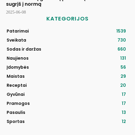
sugrįš į normą
2025-06-08
KATEGORIJOS
Patarimai
1539
Sveikata
730
Sodas ir daržas
660
Naujienos
131
Įdomybės
56
Maistas
29
Receptai
20
Gyvūnai
17
Pramogos
17
Pasaulis
13
Sportas
12