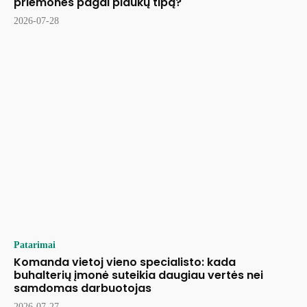
priemones pagal plaukų tipą?
2026-07-28
Patarimai
Komanda vietoj vieno specialisto: kada
buhalterių įmonė suteikia daugiau vertės nei
samdomas darbuotojas
2026-07-27