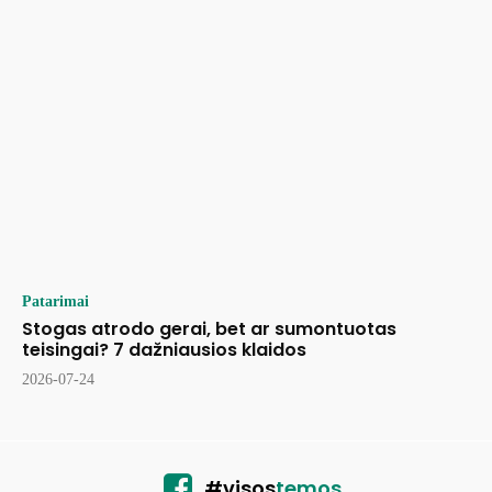
Patarimai
Stogas atrodo gerai, bet ar sumontuotas
teisingai? 7 dažniausios klaidos
2026-07-24
#visos
temos