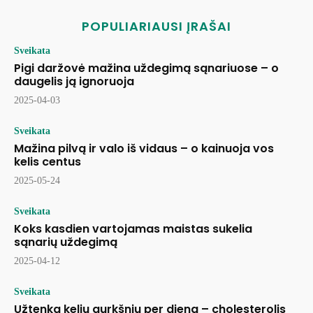
POPULIARIAUSI ĮRAŠAI
Sveikata
Pigi daržovė mažina uždegimą sąnariuose – o
daugelis ją ignoruoja
2025-04-03
Sveikata
Mažina pilvą ir valo iš vidaus – o kainuoja vos
kelis centus
2025-05-24
Sveikata
Koks kasdien vartojamas maistas sukelia
sąnarių uždegimą
2025-04-12
Sveikata
Užtenka kelių gurkšnių per dieną – cholesterolis