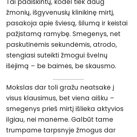
Tai paaiškintų, kodėl tiek daug
žmonių, išgyvenusių klinikinę mirtį,
pasakoja apie šviesą, šilumą ir keistai
pažįstamą ramybę. Smegenys, net
paskutinėmis sekundėmis, atrodo,
stengiasi suteikti žmogui švelnų
išėjimą – be baimės, be skausmo.
Mokslas dar toli gražu neatsakė į
visus klausimus, bet viena aišku –
smegenys prieš mirtį išlieka aktyvios
ilgiau, nei manėme. Galbūt tame
trumpame tarpsnyje žmogus dar