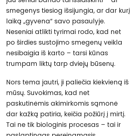
smegenys tiesiog išsijungia, ar dar kurį
laiką „gyvena“ savo pasaulyje.
Neseniai atlikti tyrimai rodo, kad net
po širdies sustojimo smegenų veikla
nesibaigia iš karto – tarsi kūnas
trumpam liktų tarp dviejų būsenų.
Nors tema jautri, ji paliečia kiekvieną iš
mūsų. Suvokimas, kad net
paskutinėmis akimirkomis sąmonė
dar kažką patiria, keičia požiūrį į mirtį.
Tai ne tik biologinis procesas – tai ir
paslaptingas pereinamasis