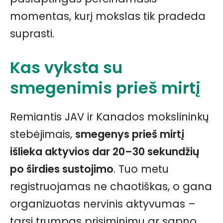
momentas, kurį mokslas tik pradeda
suprasti.
Kas vyksta su
smegenimis prieš mirtį
Remiantis JAV ir Kanados mokslininkų
stebėjimais,
smegenys prieš mirtį
išlieka aktyvios dar 20–30 sekundžių
po širdies sustojimo
. Tuo metu
registruojamas ne chaotiškas, o gana
organizuotas nervinis aktyvumas –
tarsi trumpas prisiminimų ar sapno