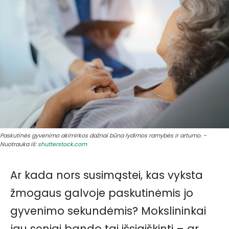
Paskutinės gyvenimo akimirkos dažnai būna lydimos ramybės ir artumo. –
Nuotrauka iš:
shutterstock.com
Ar kada nors susimąstei, kas vyksta
žmogaus galvoje paskutinėmis jo
gyvenimo sekundėmis? Mokslininkai
jau seniai bando tai išsiaiškinti – ar