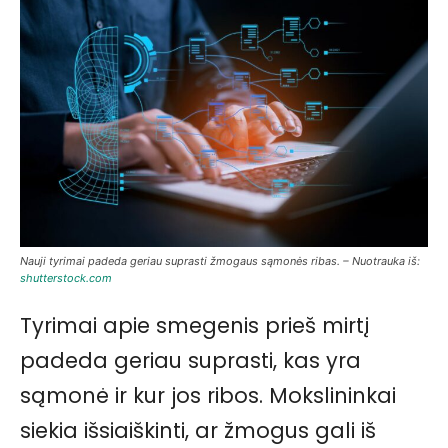
Nauji tyrimai padeda geriau suprasti žmogaus sąmonės ribas. – Nuotrauka iš:
shutterstock.com
Tyrimai apie smegenis prieš mirtį
padeda geriau suprasti, kas yra
sąmonė ir kur jos ribos. Mokslininkai
siekia išsiaiškinti, ar žmogus gali iš