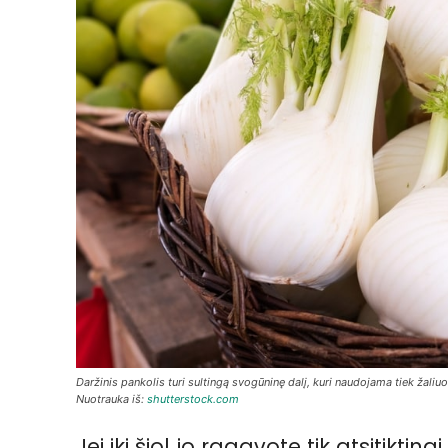
Daržinis pankolis turi sultingą svogūninę dalį, kuri naudojama tiek žaliu
Nuotrauka iš:
shutterstock.com
Jei iki šiol jo ragavote tik atsitikti