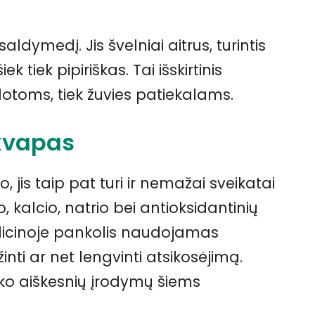
ldymedį. Jis švelniai aitrus, turintis
k tiek pipiriškas. Tai išskirtinis
alotoms, tiek žuvies patiekalams.
kvapas
 jis taip pat turi ir nemažai sveikatai
 kalcio, natrio bei antioksidantinių
edicinoje pankolis naudojamas
žinti ar net lengvinti atsikosėjimą.
eško aiškesnių įrodymų šiems