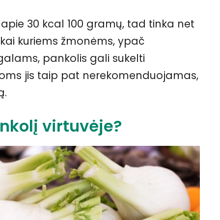
apie 30 kcal 100 gramų, tad tinka net
lto kai kuriems žmonėms, ypač
alams, pankolis gali sukelti
ioms jis taip pat nerekomenduojamas,
ą.
nkolį virtuvėje?