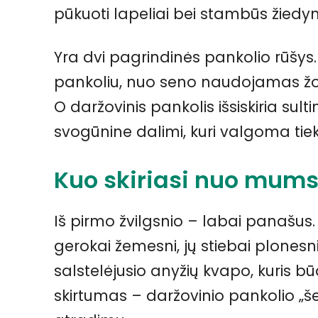
pūkuoti lapeliai bei stambūs žiedyn
Yra dvi pagrindinės pankolio rūšys
pankoliu, nuo seno naudojamas žol
O daržovinis pankolis išsiskiria su
svogūnine dalimi, kuri valgoma tie
Kuo skiriasi nuo mum
Iš pirmo žvilgsnio – labai panašus. 
gerokai žemesni, jų stiebai plonesni,
salstelėjusio anyžių kvapo, kuris b
skirtumas – daržovinio pankolio „šer