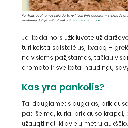
Pankolis auginamas kaip daržovė ir vaistinis augalas – svarbu žinoti, k
apatinėje dalyje. – Nuotrauka iš:
shutterstock.com
Jei kada nors užkliuvote už daržovė
turi keistą salstelėjusį kvapą – grei
ne visiems pažįstamas, tačiau vis
aromato ir sveikatai naudingų savy
Kas yra pankolis?
Tai daugiametis augalas, priklausan
pati šeima, kuriai priklauso krapai, 
užaugti net iki dviejų metrų aukščio,