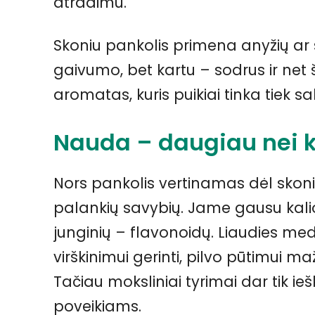
atradimu.
Skoniu pankolis primena anyžių ar sa
gaivumo, bet kartu – sodrus ir net šie
aromatas, kuris puikiai tinka tiek s
Nauda – daugiau nei 
Nors pankolis vertinamas dėl skonio,
palankių savybių. Jame gausu kalio,
junginių – flavonoidų. Liaudies m
virškinimui gerinti, pilvo pūtimui ma
Tačiau moksliniai tyrimai dar tik i
poveikiams.