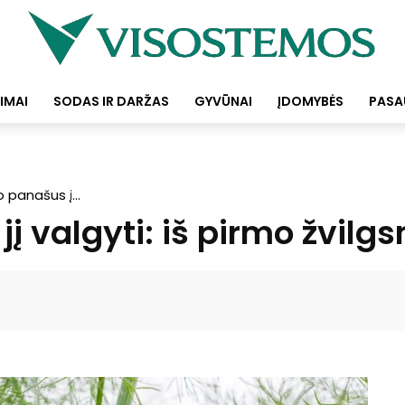
IMAI
SODAS IR DARŽAS
GYVŪNAI
ĮDOMYBĖS
PASA
o panašus į...
 jį valgyti: iš pirmo žvil
Facebook
Pinterest