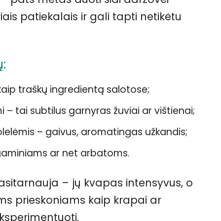
ais patiekalais ir gali tapti netikėtu
:
aip traškų ingredientą salotose;
 – tai subtilus garnyras žuviai ar vištienai;
žolelėmis – gaivus, aromatingas užkandis;
gaminiams ar net arbatoms.
pasitarnauja – jų kvapas intensyvus, o
ms prieskoniams kaip krapai ar
eksperimentuoti.