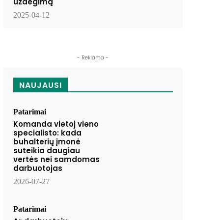
uždegimą
2025-04-12
- Reklama -
NAUJAUSI
Patarimai
Komanda vietoj vieno
specialisto: kada
buhalterių įmonė
suteikia daugiau
vertės nei samdomas
darbuotojas
2026-07-27
Patarimai