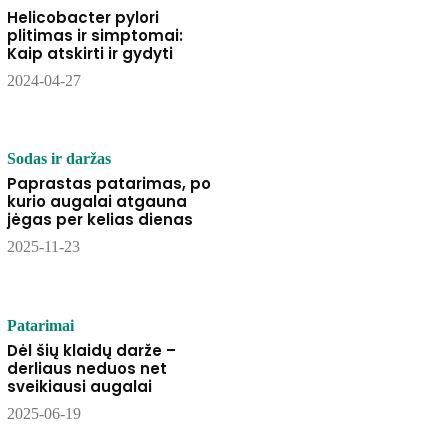
Helicobacter pylori
plitimas ir simptomai:
Kaip atskirti ir gydyti
2024-04-27
Sodas ir daržas
Paprastas patarimas, po
kurio augalai atgauna
jėgas per kelias dienas
2025-11-23
Patarimai
Dėl šių klaidų darže –
derliaus neduos net
sveikiausi augalai
2025-06-19