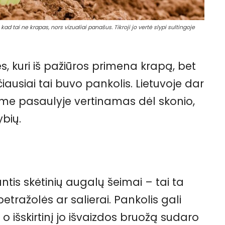
ad tai ne krapas, nors vizualiai panašus. Tikroji jo vertė slypi sultingoje
s, kuri iš pažiūros primena krapą, bet
čiausiai tai buvo pankolis. Lietuvoje dar
ame pasaulyje vertinamas dėl skonio,
bių.
tis skėtinių augalų šeimai – tai ta
petražolės ar salierai. Pankolis gali
 o išskirtinį jo išvaizdos bruožą sudaro