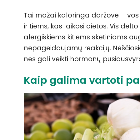
Tai mažai kaloringa daržovė – vos 
ir tiems, kas laikosi dietos. Vis dė
alergiškiems kitiems skėtiniams aug
nepageidaujamų reakcijų. Nėščios
nes gali veikti hormonų pusiausvyr
Kaip galima vartoti pa