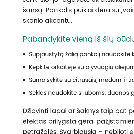
šansą. Pankolis puikiai dera su įvairi
skonio akcentu.
Pabandykite vieną iš šių būdų
Supjaustytą žalią pankolį naudokite k
Kepkite orkaitėje su alyvuogių aliejumi
Sumaišykite su citrusais, medumi ir 
Sėklas naudokite sriuboms, duonos 
Džiovinti lapai ar šaknys taip pat 
efektas prilygsta gerai pažįstamie
petražolės. Svarbiausia – nebijoti 