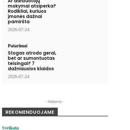
Ar darbuotojų
mokymai atsiperka?
Rodikliai, kuriuos
įmonės dažnai
pamiršta
2026-07-24
Patarimai
Stogas atrodo gerai,
bet ar sumontuotas
teisingai? 7
dažniausios klaidos
2026-07-24
- Reklama -
REKOMENDUOJAME
Sveikata