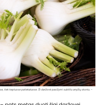
ose, tiek keptuose patiekaluose. Ši daržovė pasižymi subtiliu anyžių skoniu. –
nai – pats metas duoti šiai daržovei