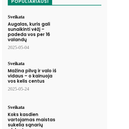
POPULIARIAUSI
Sveikata
Augalas, kuris gali
sunaikinti vėžį –
padeda vos per 16
valandų
2025-05-04
Sveikata
Mažina pilvą ir valo iš
vidaus – o kainuoja
vos kelis centus
2025-05-24
Sveikata
Koks kasdien
vartojamas maistas
sukelia sąnarių