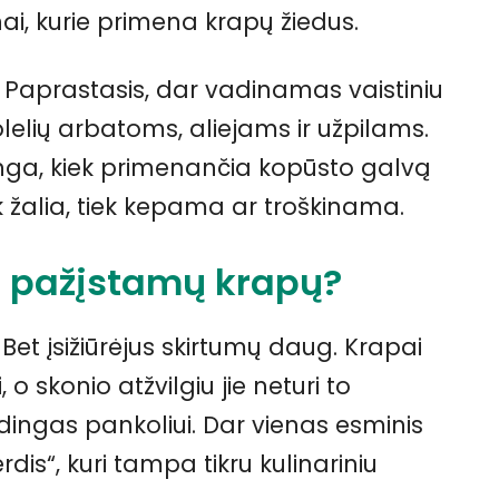
ai, kurie primena krapų žiedus.
. Paprastasis, dar vadinamas vaistiniu
elių arbatoms, aliejams ir užpilams.
ltinga, kiek primenančia kopūsto galvą
k žalia, tiek kepama ar troškinama.
s pažįstamų krapų?
Bet įsižiūrėjus skirtumų daug. Krapai
 o skonio atžvilgiu jie neturi to
ūdingas pankoliui. Dar vienas esminis
dis“, kuri tampa tikru kulinariniu