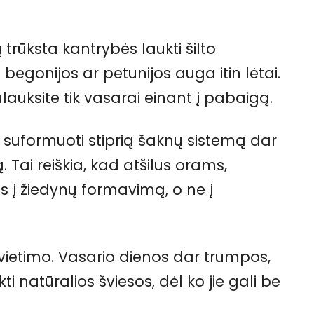
trūksta kantrybės laukti šilto
begonijos ar petunijos auga itin lėtai.
ulauksite tik vasarai einant į pabaigą.
i suformuoti stiprią šaknų sistemą dar
ą. Tai reiškia, kad atšilus orams,
s į žiedynų formavimą, o ne į
ietimo. Vasario dienos dar trumpos,
i natūralios šviesos, dėl ko jie gali be