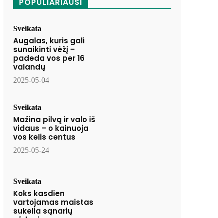
POPULIARIAUSI
Sveikata
Augalas, kuris gali
sunaikinti vėžį –
padeda vos per 16
valandų
2025-05-04
Sveikata
Mažina pilvą ir valo iš
vidaus – o kainuoja
vos kelis centus
2025-05-24
Sveikata
Koks kasdien
vartojamas maistas
sukelia sąnarių