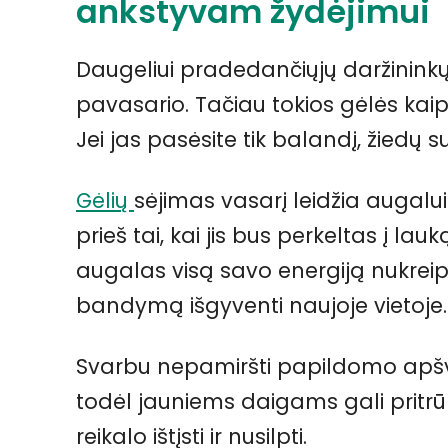
ankstyvam žydėjimui
Daugeliui pradedančiųjų daržininkų 
pavasario. Tačiau tokios gėlės kaip 
Jei jas pasėsite tik balandį, žiedų s
Gėlių
sėjimas vasarį leidžia augalu
prieš tai, kai jis bus perkeltas į lauk
augalas visą savo energiją nukreip
bandymą išgyventi naujoje vietoje.
Svarbu nepamiršti papildomo apšv
todėl jauniems daigams gali pritrūkt
reikalo ištįsti ir nusilpti.