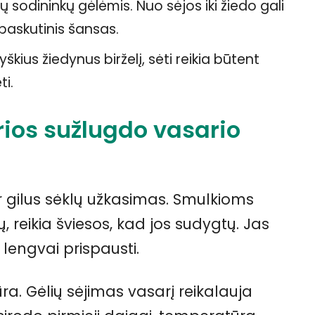
sodininkų gėlėmis. Nuo sėjos iki žiedo gali
 paskutinis šansas.
ius žiedynus birželį, sėti reikia būtent
ti.
rios sužlugdo vasario
 gilus sėklų užkasimas. Smulkioms
, reikia šviesos, kad jos sudygtų. Jas
r lengvai prispausti.
a. Gėlių sėjimas vasarį reikalauja