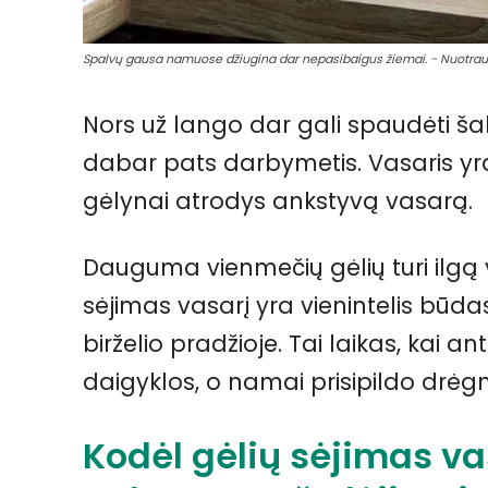
Spalvų gausa namuose džiugina dar nepasibaigus žiemai. - Nuotrau
Nors už lango dar gali spaudėti ša
dabar pats darbymetis. Vasaris yra
gėlynai atrodys ankstyvą vasarą.
Dauguma vienmečių gėlių turi ilgą 
sėjimas vasarį yra vienintelis būda
birželio pradžioje. Tai laikas, kai 
daigyklos, o namai prisipildo drė
Kodėl gėlių sėjimas va