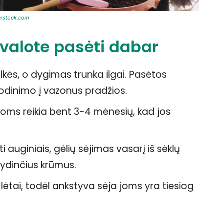
erstock.com
rivalote pasėti dabar
lkės, o dygimas trunka ilgai. Pasėtos
 sodinimo į vazonus pradžios.
ioms reikia bent 3-4 mėnesių, kad jos
 auginiais, gėlių sėjimas vasarį iš sėklų
 žydinčius krūmus.
lėtai, todėl ankstyva sėja joms yra tiesiog