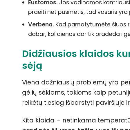
Eustomos.
Jos vadinamos kantriausių 
praeiti net pusmetis, tad vasaris yra
Verbena.
Kad pamatytumėte šiuos ryšk
dabar, kol dienos dar tik pradeda ilgė
Didžiausios klaidos ku
sėją
Viena dažniausių problemų yra per
gėlių sėkloms, tokioms kaip petunijų
reikėtų tiesiog išbarstyti paviršiuje i
Kita klaida – netinkama temperatūr