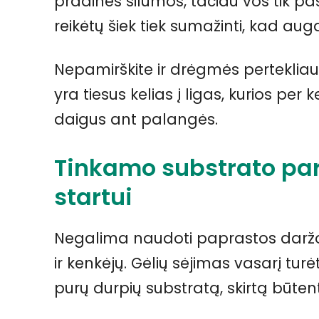
pradinės šilumos, tačiau vos tik pa
reikėtų šiek tiek sumažinti, kad augal
Nepamirškite ir drėgmės pertekliau
yra tiesus kelias į ligas, kurios per 
daigus ant palangės.
Tinkamo substrato p
startui
Negalima naudoti paprastos daržo ž
ir kenkėjų. Gėlių sėjimas vasarį turė
purų durpių substratą, skirtą būte