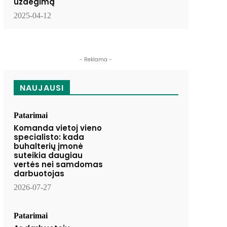
uždegimą
2025-04-12
- Reklama -
NAUJAUSI
Patarimai
Komanda vietoj vieno
specialisto: kada
buhalterių įmonė
suteikia daugiau
vertės nei samdomas
darbuotojas
2026-07-27
Patarimai