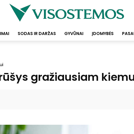
IMAI
SODAS IR DARŽAS
GYVŪNAI
ĮDOMYBĖS
PASA
ui
6 rūšys gražiausiam kiemu
Facebook
Pinterest