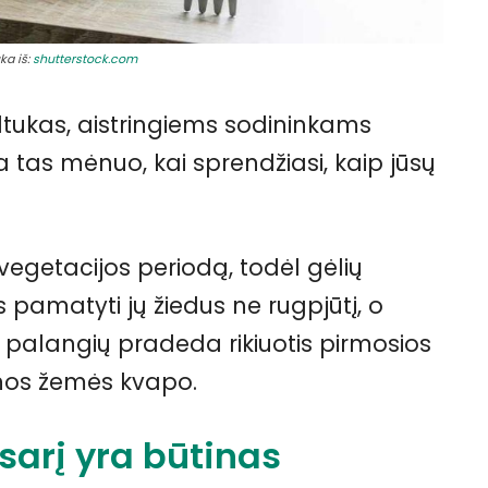
ka iš:
shutterstock.com
ltukas, aistringiems sodininkams
 tas mėnuo, kai sprendžiasi, kaip jūsų
vegetacijos periodą, todėl gėlių
s pamatyti jų žiedus ne rugpjūtį, o
ant palangių pradeda rikiuotis pirmosios
gnos žemės kvapo.
sarį yra būtinas