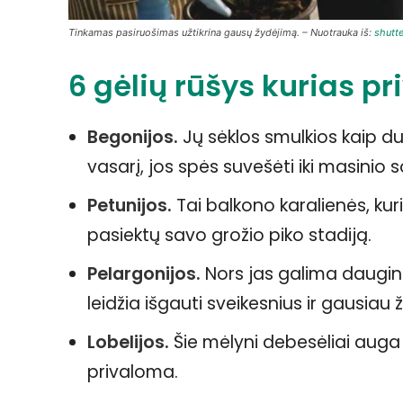
Tinkamas pasiruošimas užtikrina gausų žydėjimą. – Nuotrauka iš:
shutt
6 gėlių rūšys kurias p
Begonijos.
Jų sėklos smulkios kaip du
vasarį, jos spės suvešėti iki masinio
Petunijos.
Tai balkono karalienės, kur
pasiektų savo grožio piko stadiją.
Pelargonijos.
Nors jas galima dauginti
leidžia išgauti sveikesnius ir gausiau
Lobelijos.
Šie mėlyni debesėliai auga 
privaloma.