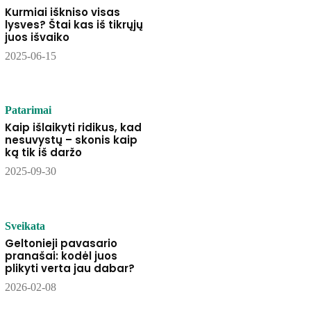
Kurmiai iškniso visas
lysves? Štai kas iš tikrųjų
juos išvaiko
2025-06-15
Patarimai
Kaip išlaikyti ridikus, kad
nesuvystų – skonis kaip
ką tik iš daržo
2025-09-30
Sveikata
Geltonieji pavasario
pranašai: kodėl juos
plikyti verta jau dabar?
2026-02-08