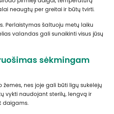
sirodo pirmieji daigai, temperatūrą
ai neaugtų per greitai ir būtų tvirti.
s. Perlaistymas šaltuoju metų laiku
kelias valandas gali sunaikinti visus jūsų
aruošimas sėkmingam
emės, nes joje gali būti ligų sukėlėjų
tų vykti naudojant sterilų, lengvą ir
nt daigams.