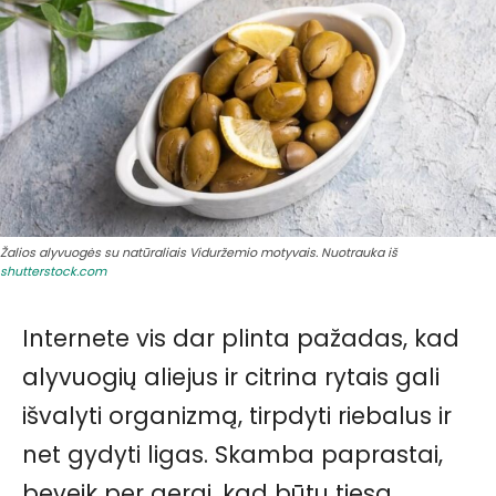
Žalios alyvuogės su natūraliais Viduržemio motyvais. Nuotrauka iš
shutterstock.com
Internete vis dar plinta pažadas, kad
alyvuogių aliejus ir citrina rytais gali
išvalyti organizmą, tirpdyti riebalus ir
net gydyti ligas. Skamba paprastai,
beveik per gerai, kad būtų tiesa.