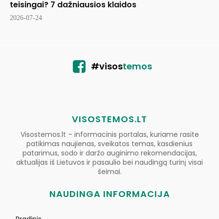
teisingai? 7 dažniausios klaidos
2026-07-24
#visos
temos
VISOSTEMOS.LT
Visostemos.lt – informacinis portalas, kuriame rasite
patikimas naujienas, sveikatos temas, kasdienius
patarimus, sodo ir daržo auginimo rekomendacijas,
aktualijas iš Lietuvos ir pasaulio bei naudingą turinį visai
šeimai.
NAUDINGA INFORMACIJA