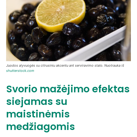
Juodos alyvuogės su citrusiniu akcentu ant serviravimo stalo. Nuotrauka iš
shutterstock.com
Svorio mažėjimo efektas
siejamas su
maistinėmis
medžiagomis