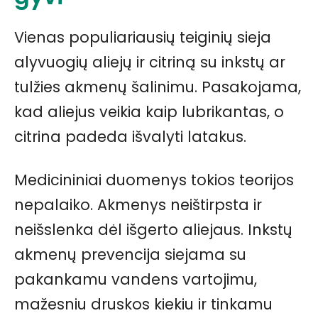
Vienas populiariausių teiginių sieja
alyvuogių aliejų ir citriną su inkstų ar
tulžies akmenų šalinimu. Pasakojama,
kad aliejus veikia kaip lubrikantas, o
citrina padeda išvalyti latakus.
Medicininiai duomenys tokios teorijos
nepalaiko. Akmenys neištirpsta ir
neišslenka dėl išgerto aliejaus. Inkstų
akmenų prevencija siejama su
pakankamu vandens vartojimu,
mažesniu druskos kiekiu ir tinkamu