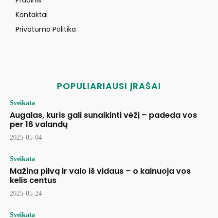
Pradinis
Kontaktai
Privatumo Politika
POPULIARIAUSI ĮRAŠAI
Sveikata
Augalas, kuris gali sunaikinti vėžį – padeda vos
per 16 valandų
2025-05-04
Sveikata
Mažina pilvą ir valo iš vidaus – o kainuoja vos
kelis centus
2025-05-24
Sveikata