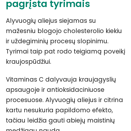
pagrįsta tyrimais
Alyvuogių aliejus siejamas su
mažesniu blogojo cholesterolio kiekiu
ir uždegiminių procesų slopinimu.
Tyrimai taip pat rodo teigiamą poveikį
kraujospūdžiui.
Vitaminas C dalyvauja kraujagyslių
apsaugoje ir antioksidaciniuose
procesuose. Alyvuogių aliejus ir citrina
kartu nesukuria papildomo efekto,
tačiau leidžia gauti abiejų maistinių
medžiagų naudą.