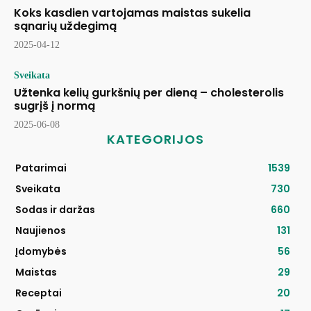
Koks kasdien vartojamas maistas sukelia
sąnarių uždegimą
2025-04-12
Sveikata
Užtenka kelių gurkšnių per dieną – cholesterolis
sugrįš į normą
2025-06-08
KATEGORIJOS
Patarimai
1539
Sveikata
730
Sodas ir daržas
660
Naujienos
131
Įdomybės
56
Maistas
29
Receptai
20