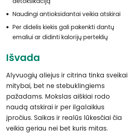
detoksikaciją
Naudingi antioksidantai veikia atskirai
Per didelis kiekis gali pakenkti dantų
emaliui ar didinti kalorijų perteklių
Išvada
Alyvuogių aliejus ir citrina tinka sveikai
mitybai, bet ne stebuklingiems
pažadams. Mokslas aiškiai rodo
naudą atskirai ir per ilgalaikius
įpročius. Saikas ir realūs lūkesčiai čia
veikia geriau nei bet kuris mitas.