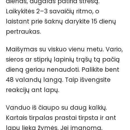
dienas, augalas patiria stresą.
Laikykitės 2–3 savaičių ritmo, o
laistant prie šaknų darykite 15 dienų
pertraukas.
Maišymas su viskuo vienu metu. Vario,
sieros ar stiprių lapinių trąšų tą pačią
dieną geriau nenaudoti. Palikite bent
48 valandų langą. Taip išvengsite
reakcijų ant lapų.
Vanduo iš čiaupo su daug kalkių.
Kartais tirpalas prastai tirpsta ir ant
lapų lieka žymės. Jei įmanoma,