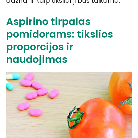
dažnai ir kaip tiksliai ji bus taikoma.
Aspirino tirpalas
pomidorams: tikslios
proporcijos ir
naudojimas