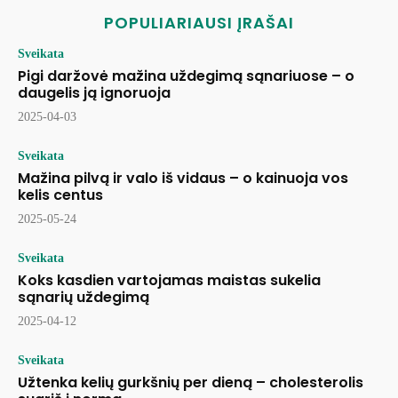
POPULIARIAUSI ĮRAŠAI
Sveikata
Pigi daržovė mažina uždegimą sąnariuose – o
daugelis ją ignoruoja
2025-04-03
Sveikata
Mažina pilvą ir valo iš vidaus – o kainuoja vos
kelis centus
2025-05-24
Sveikata
Koks kasdien vartojamas maistas sukelia
sąnarių uždegimą
2025-04-12
Sveikata
Užtenka kelių gurkšnių per dieną – cholesterolis