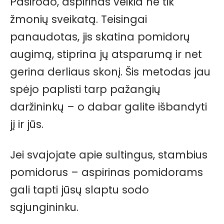
Pasirodo, aspirinas veikia ne tik
žmonių sveikatą. Teisingai
panaudotas, jis skatina pomidorų
augimą, stiprina jų atsparumą ir net
gerina derliaus skonį. Šis metodas jau
spėjo paplisti tarp pažangių
daržininkų – o dabar galite išbandyti
jį ir jūs.
Jei svajojate apie sultingus, stambius
pomidorus – aspirinas pomidorams
gali tapti jūsų slaptu sodo
sąjungininku.