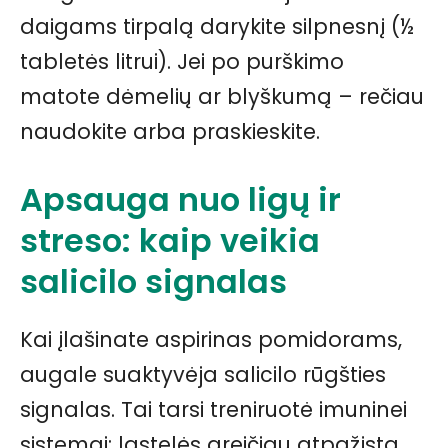
daigams tirpalą darykite silpnesnį (½
tabletės litrui). Jei po purškimo
matote dėmelių ar blyškumą – rečiau
naudokite arba praskieskite.
Apsauga nuo ligų ir
streso: kaip veikia
salicilo signalas
Kai įlašinate aspirinas pomidorams,
augale suaktyvėja salicilo rūgšties
signalas. Tai tarsi treniruotė imuninei
sistemai: ląstelės greičiau atpažįsta