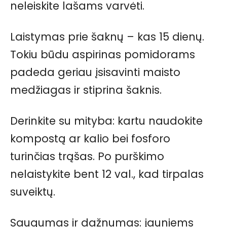
neleiskite lašams varvėti.
Laistymas prie šaknų – kas 15 dienų.
Tokiu būdu aspirinas pomidorams
padeda geriau įsisavinti maisto
medžiagas ir stiprina šaknis.
Derinkite su mityba: kartu naudokite
kompostą ar kalio bei fosforo
turinčias trąšas. Po purškimo
nelaistykite bent 12 val., kad tirpalas
suveiktų.
Saugumas ir dažnumas: jauniems