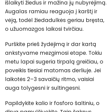
išlaikyti žiedus ir mažina jų nubyrėjimą.
Augalas ramiau reaguoja į karštį ir
vėją, todėl žiedadulkės geriau bręsta,
o užuomazgos laikosi tvirčiau.
Purškite prieš žydėjimą ir dar kartą
ankstyvame mezgimosi etape. Tokiu
metu lapai sugeria tirpalą greičiau, o
poveikis tiesiai matomas derliuje. Jei
laikotės 2–3 savaičių ritmo, vaisiai
auga tolygesni ir sultingesni.
Papildykite kalio ir fosforo šaltiniu, o
dirvą pamulčiuokite. Taip šaknys