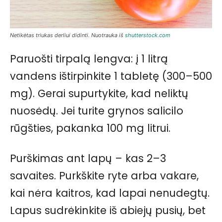
Netikėtas triukas derliui didinti. Nuotrauka iš
shutterstock.com
Paruošti tirpalą lengva: į 1 litrą
vandens ištirpinkite 1 tabletę (300–500
mg). Gerai supurtykite, kad neliktų
nuosėdų. Jei turite grynos salicilo
rūgšties, pakanka 100 mg litrui.
Purškimas ant lapų – kas 2–3
savaites. Purkškite ryte arba vakare,
kai nėra kaitros, kad lapai nenudegtų.
Lapus sudrėkinkite iš abiejų pusių, bet