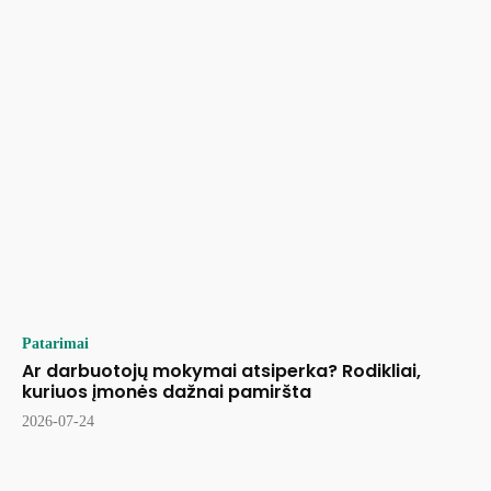
Patarimai
Ar darbuotojų mokymai atsiperka? Rodikliai,
kuriuos įmonės dažnai pamiršta
2026-07-24