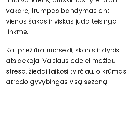
litrui vandens, purškimas ryte arba
vakare, trumpas bandymas ant
vienos šakos ir viskas juda teisinga
linkme.
Kai priežiūra nuosekli, skonis ir dydis
atsidėkoja. Vaisiaus odelei mažiau
streso, žiedai laikosi tvirčiau, o krūmas
atrodo gyvybingas visą sezoną.
Facebook
Pinterest
WhatsApp