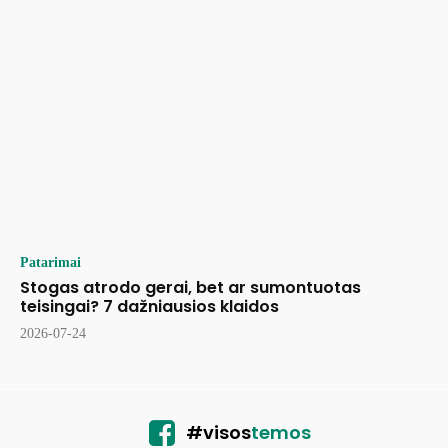
Patarimai
Stogas atrodo gerai, bet ar sumontuotas
teisingai? 7 dažniausios klaidos
2026-07-24
#visos
temos