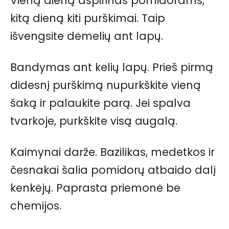
Vieną dieną aspirinas pomidorams,
kitą dieną kiti purškimai. Taip
išvengsite dėmelių ant lapų.
Bandymas ant kelių lapų. Prieš pirmą
didesnį purškimą nupurkškite vieną
šaką ir palaukite parą. Jei spalva
tvarkoje, purkškite visą augalą.
Kaimynai darže. Bazilikas, medetkos ir
česnakai šalia pomidorų atbaido dalį
kenkėjų. Paprasta priemonė be
chemijos.