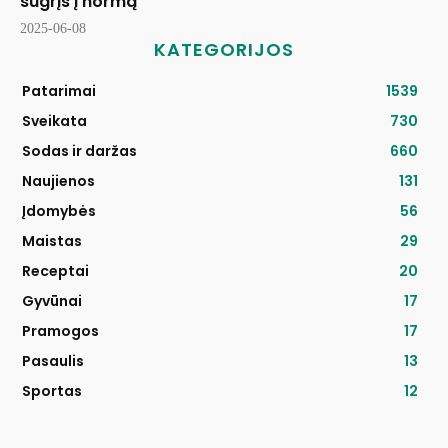
sugrįš į normą
2025-06-08
KATEGORIJOS
Patarimai
1539
Sveikata
730
Sodas ir daržas
660
Naujienos
131
Įdomybės
56
Maistas
29
Receptai
20
Gyvūnai
17
Pramogos
17
Pasaulis
13
Sportas
12