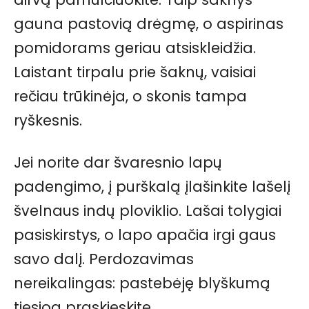
gauna pastovią drėgmę, o aspirinas
pomidorams geriau atsiskleidžia.
Laistant tirpalu prie šaknų, vaisiai
rečiau trūkinėja, o skonis tampa
ryškesnis.
Jei norite dar švaresnio lapų
padengimo, į purškalą įlašinkite lašelį
švelnaus indų ploviklio. Lašai tolygiai
pasiskirstys, o lapo apačia irgi gaus
savo dalį. Perdozavimas
nereikalingas: pastebėję blyškumą
tiesiog praskieskite.