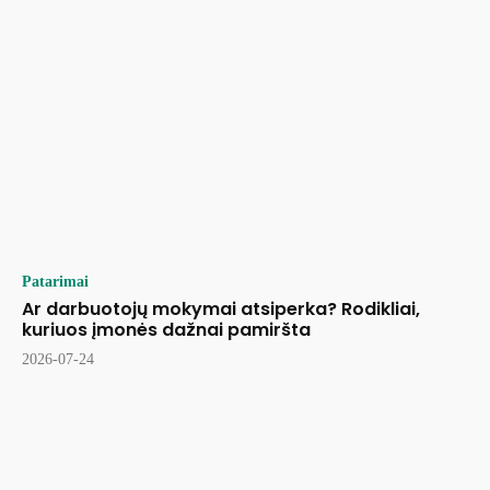
Patarimai
Ar darbuotojų mokymai atsiperka? Rodikliai,
kuriuos įmonės dažnai pamiršta
2026-07-24