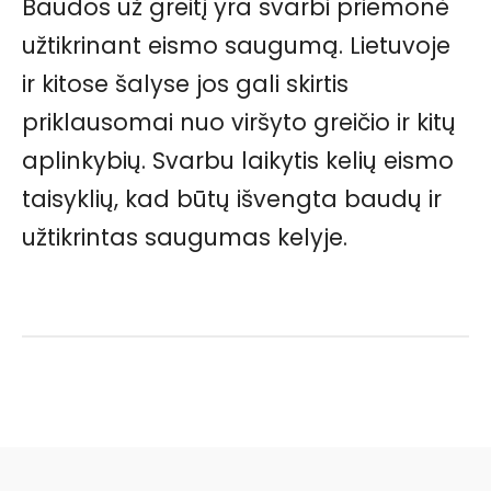
Baudos už greitį yra svarbi priemonė
užtikrinant eismo saugumą. Lietuvoje
ir kitose šalyse jos gali skirtis
priklausomai nuo viršyto greičio ir kitų
aplinkybių. Svarbu laikytis kelių eismo
taisyklių, kad būtų išvengta baudų ir
užtikrintas saugumas kelyje.
Facebook
Pinterest
WhatsApp