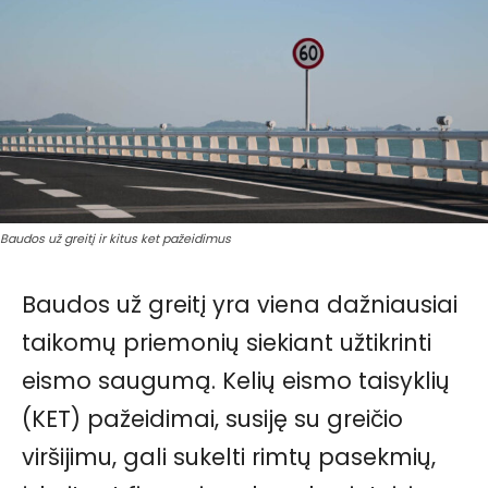
Baudos už greitį ir kitus ket pažeidimus
Baudos už greitį yra viena dažniausiai
taikomų priemonių siekiant užtikrinti
eismo saugumą. Kelių eismo taisyklių
(KET) pažeidimai, susiję su greičio
viršijimu, gali sukelti rimtų pasekmių,