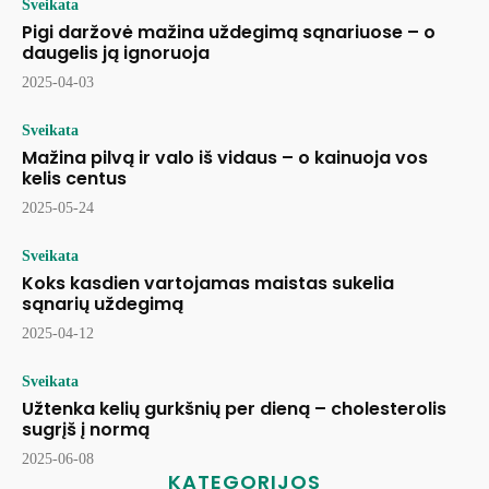
Sveikata
Pigi daržovė mažina uždegimą sąnariuose – o
daugelis ją ignoruoja
2025-04-03
Sveikata
Mažina pilvą ir valo iš vidaus – o kainuoja vos
kelis centus
2025-05-24
Sveikata
Koks kasdien vartojamas maistas sukelia
sąnarių uždegimą
2025-04-12
Sveikata
Užtenka kelių gurkšnių per dieną – cholesterolis
sugrįš į normą
2025-06-08
KATEGORIJOS