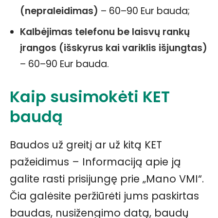
(nepraleidimas)
– 60–90 Eur bauda;
Kalbėjimas telefonu be laisvų rankų
įrangos (išskyrus kai variklis išjungtas)
– 60–90 Eur bauda.
Kaip susimokėti KET
baudą
Baudos už greitį ar už kitą KET
pažeidimus – Informaciją apie ją
galite rasti prisijungę prie „Mano VMI“.
Čia galėsite peržiūrėti jums paskirtas
baudas, nusižengimo datą, baudų