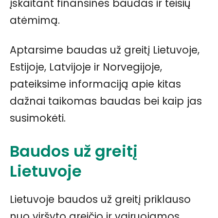
įskaitant finansines baudas ir teisių
atėmimą.
Aptarsime baudas už greitį Lietuvoje,
Estijoje, Latvijoje ir Norvegijoje,
pateiksime informaciją apie kitas
dažnai taikomas baudas bei kaip jas
susimokėti.
Baudos už greitį
Lietuvoje
Lietuvoje baudos už greitį priklauso
nuo viršyto greičio ir vairuojamos