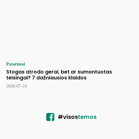
Patarimai
Stogas atrodo gerai, bet ar sumontuotas
teisingai? 7 dažniausios klaidos
2026-07-24
#visos
temos