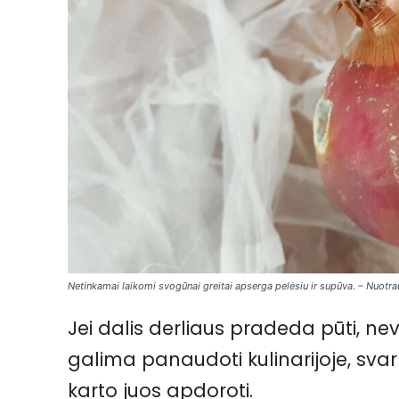
Netinkamai laikomi svogūnai greitai apserga pelėsiu ir supūva. – Nuotra
Jei dalis derliaus pradeda pūti, ne
galima panaudoti kulinarijoje, svarb
karto juos apdoroti.