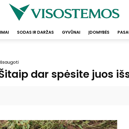
IMAI
SODAS IR DARŽAS
GYVŪNAI
ĮDOMYBĖS
PASA
išsaugoti
itaip dar spėsite juos iš
Facebook
Pinterest