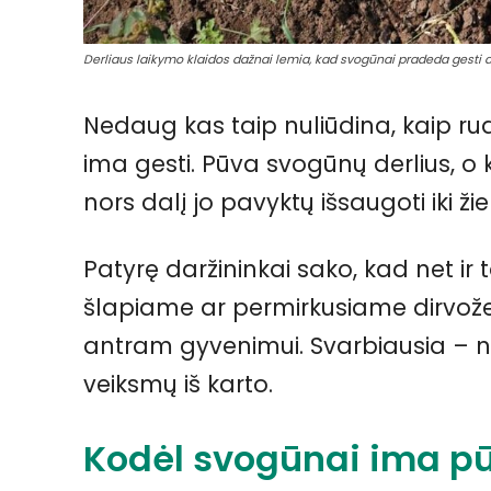
Derliaus laikymo klaidos dažnai lemia, kad svogūnai pradeda gesti d
Nedaug kas taip nuliūdina, kaip ru
ima gesti. Pūva svogūnų derlius, o k
nors dalį jo pavyktų išsaugoti iki ž
Patyrę daržininkai sako, kad net ir
šlapiame ar permirkusiame dirvožemy
antram gyvenimui. Svarbiausia – nela
veiksmų iš karto.
Kodėl svogūnai ima pū