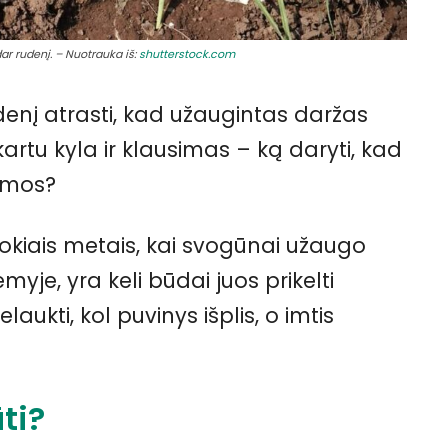
ar rudenį. – Nuotrauka iš:
shutterstock.com
denį atrasti, kad užaugintas daržas
artu kyla ir klausimas – ką daryti, kad
iemos?
 tokiais metais, kai svogūnai užaugo
je, yra keli būdai juos prikelti
ukti, kol puvinys išplis, o imtis
ti?