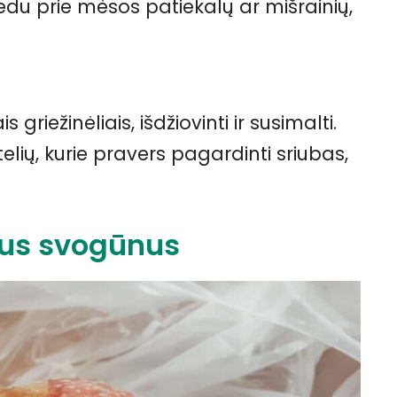
iedu prie mėsos patiekalų ar mišrainių,
riežinėliais, išdžiovinti ir susimalti.
elių, kurie pravers pagardinti sriubas,
tus svogūnus