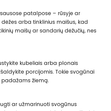
, sausose patalpose – rūsyje ar
 dėžes arba tinklinius maišus, kad
stikinių maišų ar sandarių dėžučių, nes
ustykite kubeliais arba plonais
užšaldykite porcijomis. Tokie svogūnai
 ar padažams žiemą.
raugti ar užmarinuoti svogūnus