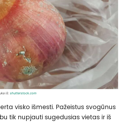
uka iš:
shutterstock.com
verta visko išmesti. Pažeistus svogūnus
u tik nupjauti sugedusias vietas ir iš