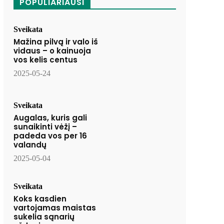
POPULIARIAUSI
Sveikata
Mažina pilvą ir valo iš
vidaus – o kainuoja
vos kelis centus
2025-05-24
Sveikata
Augalas, kuris gali
sunaikinti vėžį –
padeda vos per 16
valandų
2025-05-04
Sveikata
Koks kasdien
vartojamas maistas
sukelia sąnarių