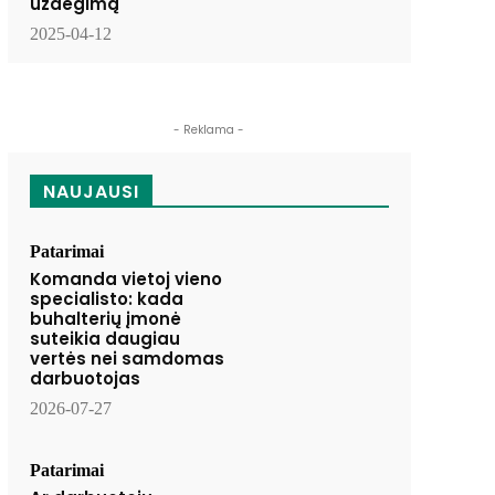
uždegimą
2025-04-12
- Reklama -
NAUJAUSI
Patarimai
Komanda vietoj vieno
specialisto: kada
buhalterių įmonė
suteikia daugiau
vertės nei samdomas
darbuotojas
2026-07-27
Patarimai