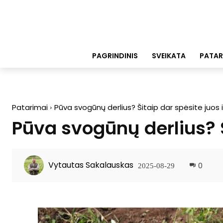
PAGRINDINIS
SVEIKATA
PATAR
Patarimai
Pūva svogūnų derlius? Šitaip dar spėsite juos 
Pūva svogūnų derlius? Š
Vytautas Sakalauskas
0
2025-08-29