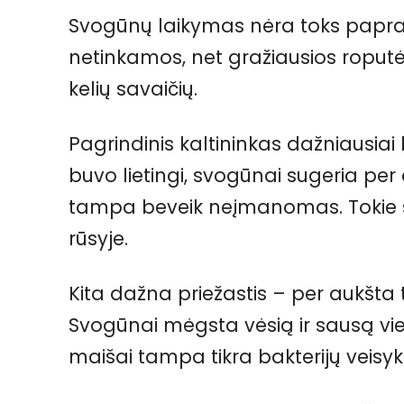
Svogūnų laikymas nėra toks paprast
netinkamos, net gražiausios roputė
kelių savaičių.
Pagrindinis kaltininkas dažniausia
buvo lietingi, svogūnai sugeria p
tampa beveik neįmanomas. Tokie sv
rūsyje.
Kita dažna priežastis – per aukšt
Svogūnai mėgsta vėsią ir sausą vietą
maišai tampa tikra bakterijų veisyk