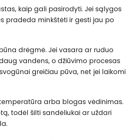
as, kaip gali pasirodyti. Jei sąlygos
s pradeda minkštėti ir gesti jau po
i būna drėgmė. Jei vasara ar ruduo
er daug vandens, o džiūvimo procesas
ogūnai greičiau pūva, net jei laikomi
a temperatūra arba blogas vėdinimas.
, todėl šilti sandėliukai ar uždari
la.