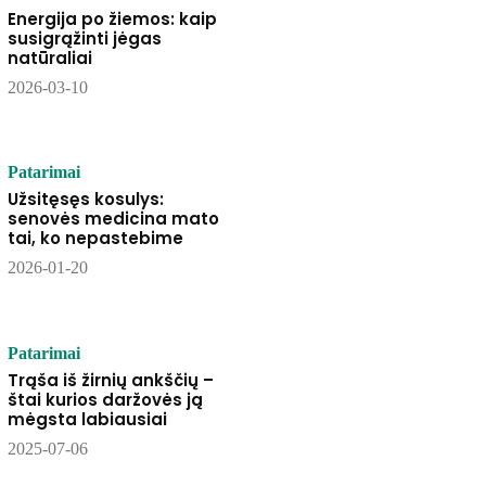
Energija po žiemos: kaip
susigrąžinti jėgas
natūraliai
2026-03-10
Patarimai
Užsitęsęs kosulys:
senovės medicina mato
tai, ko nepastebime
2026-01-20
Patarimai
Trąša iš žirnių ankščių –
štai kurios daržovės ją
mėgsta labiausiai
2025-07-06