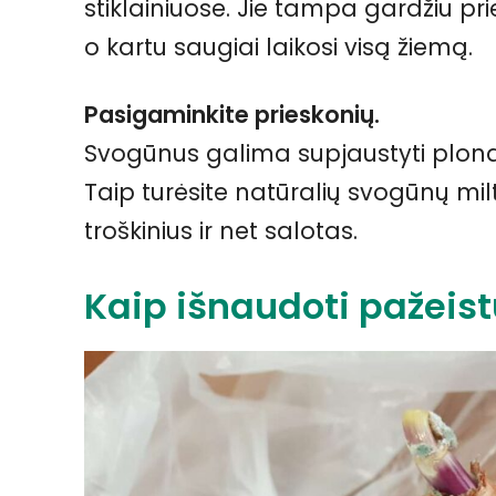
stiklainiuose. Jie tampa gardžiu pr
o kartu saugiai laikosi visą žiemą.
Pasigaminkite prieskonių.
Svogūnus galima supjaustyti plonais g
Taip turėsite natūralių svogūnų milt
troškinius ir net salotas.
Kaip išnaudoti pažeis