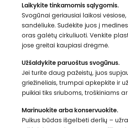
Laikykite tinkamomis sąlygomis.
Svogūnai geriausiai laikosi vėsiose
sandėliuke. Sudėkite juos į medines
oras galėtų cirkuliuoti. Venkite pla
jose greitai kaupiasi drėgmė.
Užšaldykite paruoštus svogūnus.
Jei turite daug pažeistų, juos supja
griežinėliais, trumpai apkepkite ir 
puikiai tiks sriuboms, troškiniams
Marinuokite arba konservuokite.
Puikus būdas išgelbėti derlių – už