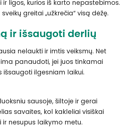
i ir ligos, kurios iš karto nepastebimos.
veikų greitai „užkrečia“ visą dėžę.
 ir išsaugoti derlių
usia nelaukti ir imtis veiksmų. Net
ima panaudoti, jei juos tinkamai
s išsaugoti ilgesniam laikui.
uoksniu sausoje, šiltoje ir gerai
lias savaites, kol kakleliai visiškai
rti ir nesupus laikymo metu.