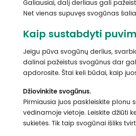
Galiausiai, dalį derliaus gali pažeist
Net vienas supuvęs svogūnas šalia s
Kaip sustabdyti puvimą
Jeigu pūva svogūnų derlius, svarbia
dalinai pažeistus svogūnus dar gal
apdorosite. Štai keli būdai, kaip juo
Džiovinkite svogūnus.
Pirmiausia juos paskleiskite plonu sl
vėdinamoje vietoje. Leiskite džiūti ke
sukietės. Tik taip svogūnai išliks tvi