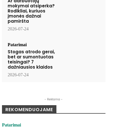
Ar darbuotojų
mokymai atsiperka?
Rodikliai, kuriuos
įmonės dažnai
pamiršta
2026-07-24
Patarimai
Stogas atrodo gerai,
bet ar sumontuotas
teisingai? 7
dažniausios klaidos
2026-07-24
- Reklama -
REKOMENDUOJAME
Patarimai