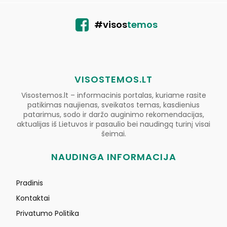
#visos
temos
VISOSTEMOS.LT
Visostemos.lt – informacinis portalas, kuriame rasite
patikimas naujienas, sveikatos temas, kasdienius
patarimus, sodo ir daržo auginimo rekomendacijas,
aktualijas iš Lietuvos ir pasaulio bei naudingą turinį visai
šeimai.
NAUDINGA INFORMACIJA
Pradinis
Kontaktai
Privatumo Politika