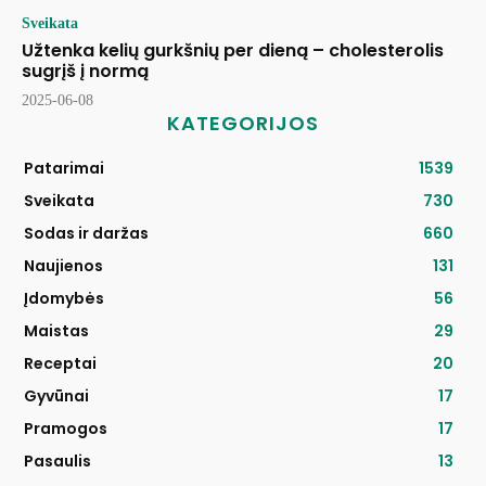
Sveikata
Užtenka kelių gurkšnių per dieną – cholesterolis
sugrįš į normą
2025-06-08
KATEGORIJOS
Patarimai
1539
Sveikata
730
Sodas ir daržas
660
Naujienos
131
Įdomybės
56
Maistas
29
Receptai
20
Gyvūnai
17
Pramogos
17
Pasaulis
13