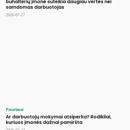
buhalterių įmonė suteikia daugiau vertės nei
samdomas darbuotojas
2026-07-27
Patarimai
Ar darbuotojų mokymai atsiperka? Rodikliai,
kuriuos įmonės dažnai pamiršta