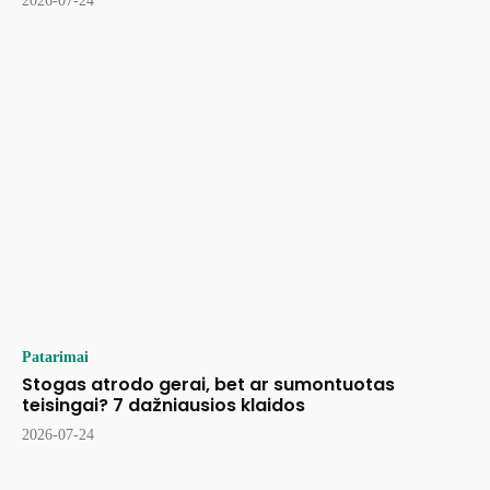
2026-07-24
Patarimai
Stogas atrodo gerai, bet ar sumontuotas
teisingai? 7 dažniausios klaidos
2026-07-24