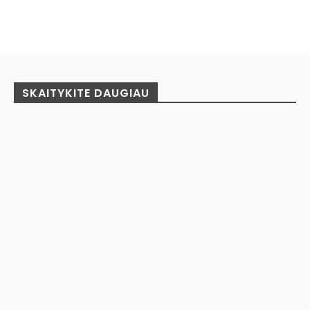
Facebook
Pinterest
WhatsApp
SKAITYKITE DAUGIAU