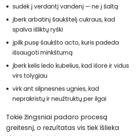
sudėk į verdantį vandenį — ne į šaltą
įberk arbatinį šaukštelį cukraus, kad
spalva išliktų ryški
įpilk pusę šaukšto acto, kuris padeda
išsaugoti minkštumą
įberk kelis ledo kubelius, kad išorė ir vidus
virs tolygiau
virk ant silpnesnės ugnies, kad
neprakristų ir neužtruktų per ilgai
Tokie žingsniai padaro procesą
greitesnį, o rezultatas vis tiek išlieka