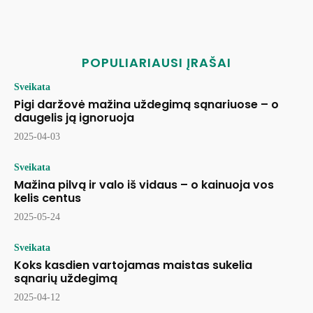
POPULIARIAUSI ĮRAŠAI
Sveikata
Pigi daržovė mažina uždegimą sąnariuose – o
daugelis ją ignoruoja
2025-04-03
Sveikata
Mažina pilvą ir valo iš vidaus – o kainuoja vos
kelis centus
2025-05-24
Sveikata
Koks kasdien vartojamas maistas sukelia
sąnarių uždegimą
2025-04-12