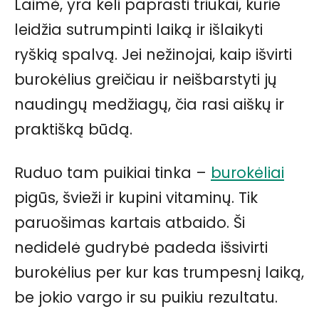
Laimė, yra keli paprasti triukai, kurie
leidžia sutrumpinti laiką ir išlaikyti
ryškią spalvą. Jei nežinojai, kaip išvirti
burokėlius greičiau ir neišbarstyti jų
naudingų medžiagų, čia rasi aiškų ir
praktišką būdą.
Ruduo tam puikiai tinka –
burokėliai
pigūs, švieži ir kupini vitaminų. Tik
paruošimas kartais atbaido. Ši
nedidelė gudrybė padeda išsivirti
burokėlius per kur kas trumpesnį laiką,
be jokio vargo ir su puikiu rezultatu.