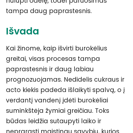
nulupti odelę, todėl paruošimas
tampa daug paprastesnis.
Išvada
Kai žinome, kaip išvirti burokėlius
greitai, visas procesas tampa
paprastesnis ir daug labiau
prognozuojamas. Nedidelis cukraus ir
acto kiekis padeda išlaikyti spalvą, o į
verdantį vandenį įdėti burokėliai
suminkštėja žymiai greičiau. Toks
būdas leidžia sutaupyti laiko ir
neprarasti maistingų savybių, kurios