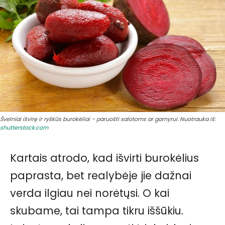
Švelniai išvirę ir ryškūs burokėliai – paruošti salotoms ar garnyrui. Nuotrauka iš:
shutterstock.com
Kartais atrodo, kad išvirti burokėlius
paprasta, bet realybėje jie dažnai
verda ilgiau nei norėtųsi. O kai
skubame, tai tampa tikru iššūkiu.