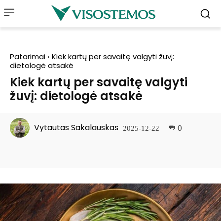
Patarimai
Kiek kartų per savaitę valgyti žuvį:
dietologė atsakė
Kiek kartų per savaitę valgyti
žuvį: dietologė atsakė
Vytautas Sakalauskas
0
2025-12-22
Facebook
Pinterest
WhatsApp