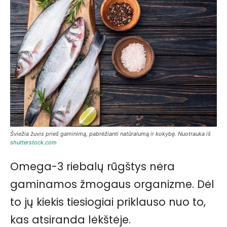
Šviežia žuvis prieš gaminimą, pabrėžianti natūralumą ir kokybę. Nuotrauka iš
shutterstock.com
Omega-3 riebalų rūgštys nėra
gaminamos žmogaus organizme. Dėl
to jų kiekis tiesiogiai priklauso nuo to,
kas atsiranda lėkštėje.