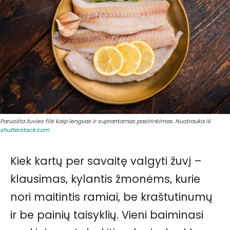
Paruošta žuvies filė kaip lengvas ir suprantamas pasirinkimas. Nuotrauka iš
shutterstock.com
Kiek kartų per savaitę valgyti žuvį –
klausimas, kylantis žmonėms, kurie
nori maitintis ramiai, be kraštutinumų
ir be painių taisyklių. Vieni baiminasi