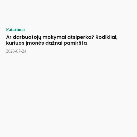
Patarimai
Ar darbuotojų mokymai atsiperka? Rodikliai,
kuriuos įmonės dažnai pamiršta
2026-07-24