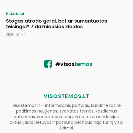
Patarimai
Stogas atrodo gerai, bet ar sumontuotas
teisingai? 7 dažniausios klaidos
2026-07-24
#visos
temos
VISOSTEMOS.LT
Visostemos.lt – informacinis portalas, kuriame rasite
patikimas naujienas, sveikatos temas, kasdienius
patarimus, sodo ir daržo auginimo rekomendacijas,
aktualijas iš Lietuvos ir pasaulio bei naudingą turinį visai
šeimai.