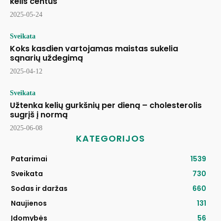
kelis centus
2025-05-24
Sveikata
Koks kasdien vartojamas maistas sukelia
sąnarių uždegimą
2025-04-12
Sveikata
Užtenka kelių gurkšnių per dieną – cholesterolis
sugrįš į normą
2025-06-08
KATEGORIJOS
Patarimai
1539
Sveikata
730
Sodas ir daržas
660
Naujienos
131
Įdomybės
56