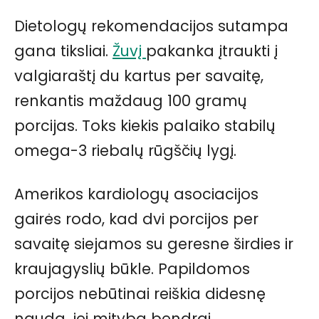
Dietologų rekomendacijos sutampa
gana tiksliai.
Žuvį
pakanka įtraukti į
valgiaraštį du kartus per savaitę,
renkantis maždaug 100 gramų
porcijas. Toks kiekis palaiko stabilų
omega-3 riebalų rūgščių lygį.
Amerikos kardiologų asociacijos
gairės rodo, kad dvi porcijos per
savaitę siejamos su geresne širdies ir
kraujagyslių būkle. Papildomos
porcijos nebūtinai reiškia didesnę
naudą, jei mityba bendrai