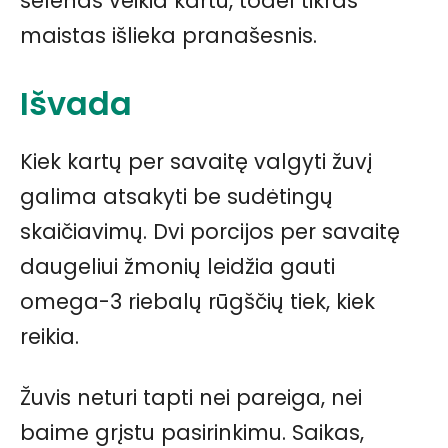
selenas veikia kartu, todėl tikras
maistas išlieka pranašesnis.
Išvada
Kiek kartų per savaitę valgyti žuvį
galima atsakyti be sudėtingų
skaičiavimų. Dvi porcijos per savaitę
daugeliui žmonių leidžia gauti
omega-3 riebalų rūgščių tiek, kiek
reikia.
Žuvis neturi tapti nei pareiga, nei
baime grįstu pasirinkimu. Saikas,