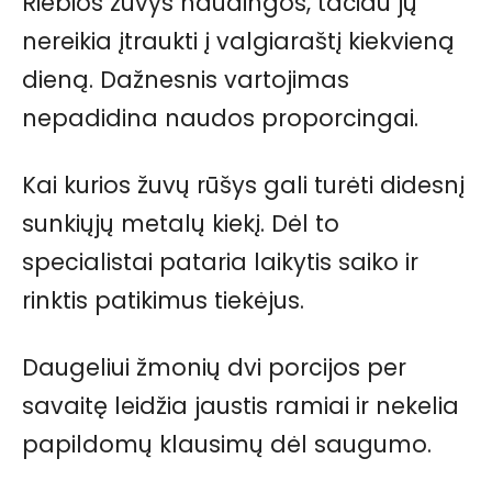
Riebios žuvys naudingos, tačiau jų
nereikia įtraukti į valgiaraštį kiekvieną
dieną. Dažnesnis vartojimas
nepadidina naudos proporcingai.
Kai kurios žuvų rūšys gali turėti didesnį
sunkiųjų metalų kiekį. Dėl to
specialistai pataria laikytis saiko ir
rinktis patikimus tiekėjus.
Daugeliui žmonių dvi porcijos per
savaitę leidžia jaustis ramiai ir nekelia
papildomų klausimų dėl saugumo.