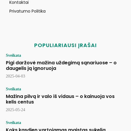
Kontaktai
Privatumo Politika
POPULIARIAUSI ĮRAŠAI
Sveikata
Pigi daržovė mažina uždegimą sąnariuose – o
daugelis ją ignoruoja
2025-04-03
Sveikata
Mažina pilvą ir valo iš vidaus – o kainuoja vos
kelis centus
2025-05-24
Sveikata
Koks kasdien vartojamas maistas sukelia