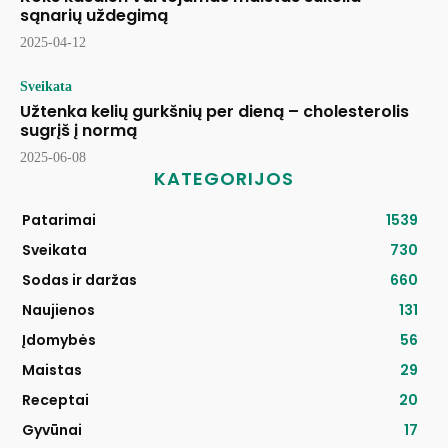
sąnarių uždegimą
2025-04-12
Sveikata
Užtenka kelių gurkšnių per dieną – cholesterolis
sugrįš į normą
2025-06-08
KATEGORIJOS
Patarimai
1539
Sveikata
730
Sodas ir daržas
660
Naujienos
131
Įdomybės
56
Maistas
29
Receptai
20
Gyvūnai
17