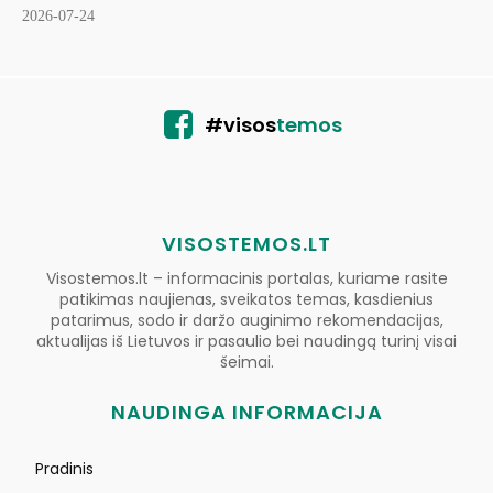
2026-07-24
#visos
temos
VISOSTEMOS.LT
Visostemos.lt – informacinis portalas, kuriame rasite
patikimas naujienas, sveikatos temas, kasdienius
patarimus, sodo ir daržo auginimo rekomendacijas,
aktualijas iš Lietuvos ir pasaulio bei naudingą turinį visai
šeimai.
NAUDINGA INFORMACIJA
Pradinis