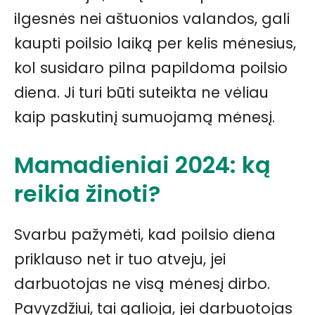
ilgesnės nei aštuonios valandos, gali
kaupti poilsio laiką per kelis mėnesius,
kol susidaro pilna papildoma poilsio
diena. Ji turi būti suteikta ne vėliau
kaip paskutinį sumuojamą mėnesį.
Mamadieniai 2024: ką
reikia žinoti?
Svarbu pažymėti, kad poilsio diena
priklauso net ir tuo atveju, jei
darbuotojas ne visą mėnesį dirbo.
Pavyzdžiui, tai galioja, jei darbuotojas