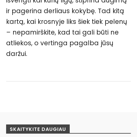
išvengti kai kurių ligų, stiprina augimą
ir pagerina derliaus kokybę. Tad kitą
kartą, kai krosnyje liks šiek tiek pelenų
– nepamirškite, kad tai gali būti ne
atliekos, o vertinga pagalba jūsų
daržui.
Facebook
Pinterest
WhatsApp
SKAITYKITE DAUGIAU