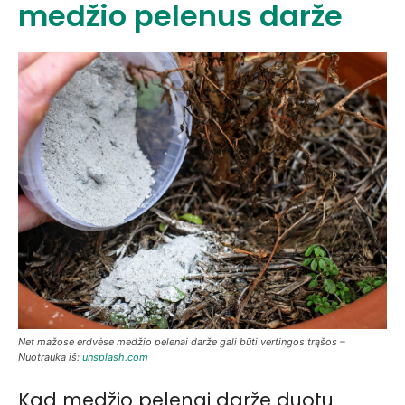
medžio pelenus darže
Net mažose erdvėse medžio pelenai darže gali būti vertingos trąšos –
Nuotrauka iš:
unsplash.com
Kad medžio pelenai darže duotų