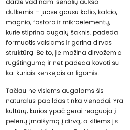
darže vadinami senolių aukso
dulkėmis – juose gausu kalio, kalcio,
magnio, fosforo ir mikroelementų,
kurie stiprina augalų šaknis, padeda
formuotis vaisiams ir gerina dirvos
struktūrą. Be to, jie mažina dirvožemio
rūgštingumą ir net padeda kovoti su
kai kuriais kenkėjais ar ligomis.
Tačiau ne visiems augalams šis
natūralus papildas tinka vienodai. Yra
kultūrų, kurios ypač gerai reaguoja į
pelenų įmaišymą į dirvą, o kitiems jis