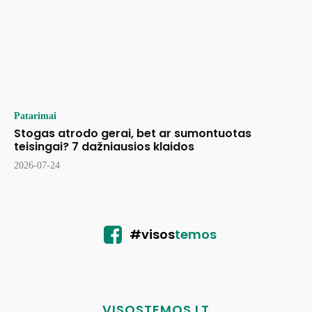
Patarimai
Stogas atrodo gerai, bet ar sumontuotas
teisingai? 7 dažniausios klaidos
2026-07-24
#visos
temos
VISOSTEMOS.LT