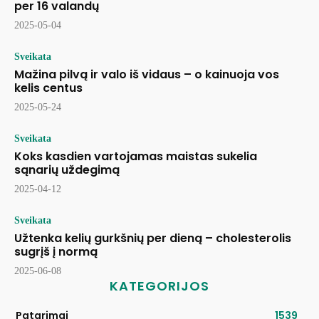
per 16 valandų
2025-05-04
Sveikata
Mažina pilvą ir valo iš vidaus – o kainuoja vos
kelis centus
2025-05-24
Sveikata
Koks kasdien vartojamas maistas sukelia
sąnarių uždegimą
2025-04-12
Sveikata
Užtenka kelių gurkšnių per dieną – cholesterolis
sugrįš į normą
2025-06-08
KATEGORIJOS
Patarimai
1539