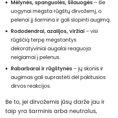
Mėlynės, spanguolės, šilauogės
– šie
uogynai mėgsta rūgštų dirvožemį, o
pelenai jį šarmina ir gali slopinti augimą.
Rododendrai, azalijos, viržiai
– visi
rūgščią terpę mėgstantys
dekoratyviniai augalai reaguoja
neigiamai į pelenus.
Rabarbarai ir rūgštynės
– jų skonis ir
augimas gali suprastėti dėl pakitusios
dirvos reakcijos.
Be to, jei dirvožemis jūsų darže jau ir
taip yra šarminis arba neutralus,