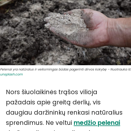
Pelenai yra natūralus ir veiksmingas būdas pagerinti dirvos kokybę – Nuotrauka iš:
unsplash.com
Nors šiuolaikinės trąšos vilioja
pažadais apie greitą derlių, vis
daugiau daržininkų renkasi natūralius
sprendimus. Ne veltui
medžio pelenai