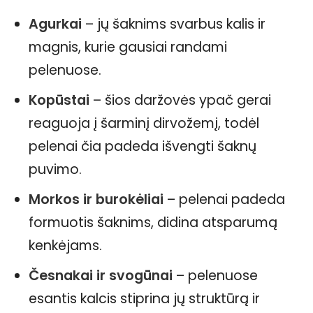
Agurkai
– jų šaknims svarbus kalis ir
magnis, kurie gausiai randami
pelenuose.
Kopūstai
– šios daržovės ypač gerai
reaguoja į šarminį dirvožemį, todėl
pelenai čia padeda išvengti šaknų
puvimo.
Morkos ir burokėliai
– pelenai padeda
formuotis šaknims, didina atsparumą
kenkėjams.
Česnakai ir svogūnai
– pelenuose
esantis kalcis stiprina jų struktūrą ir