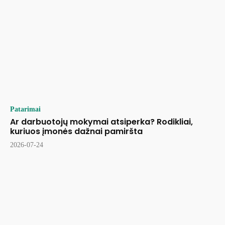
Patarimai
Ar darbuotojų mokymai atsiperka? Rodikliai,
kuriuos įmonės dažnai pamiršta
2026-07-24