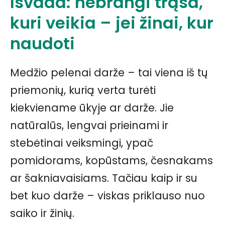
Išvada: nebrangi trąša,
kuri veikia – jei žinai, kur
naudoti
Medžio pelenai darže – tai viena iš tų
priemonių, kurią verta turėti
kiekviename ūkyje ar darže. Jie
natūralūs, lengvai prieinami ir
stebėtinai veiksmingi, ypač
pomidorams, kopūstams, česnakams
ar šakniavaisiams. Tačiau kaip ir su
bet kuo darže – viskas priklauso nuo
saiko ir žinių.