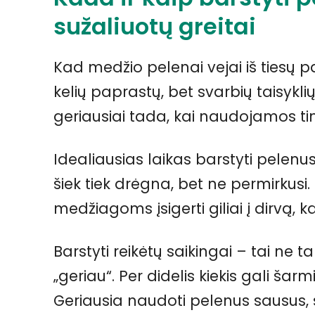
sužaliuotų greitai
Kad medžio pelenai vejai iš tiesų p
kelių paprastų, bet svarbių taisykli
geriausiai tada, kai naudojamos t
Idealiausias laikas barstyti pelenu
šiek tiek drėgna, bet ne permirkus
medžiagoms įsigerti giliai į dirvą,
Barstyti reikėtų saikingai – tai ne 
„geriau“. Per didelis kiekis gali šarm
Geriausia naudoti pelenus sausus, s