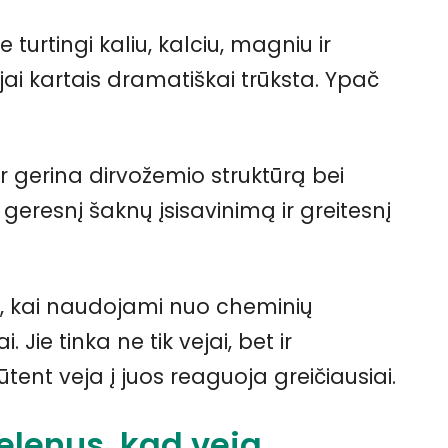
 turtingi kaliu, kalciu, magniu ir
jai kartais dramatiškai trūksta. Ypač
ir gerina dirvožemio struktūrą bei
geresnį šaknų įsisavinimą ir greitesnį
, kai naudojami nuo cheminių
Jie tinka ne tik vejai, bet ir
ent veja į juos reaguoja greičiausiai.
pelenus, kad veja