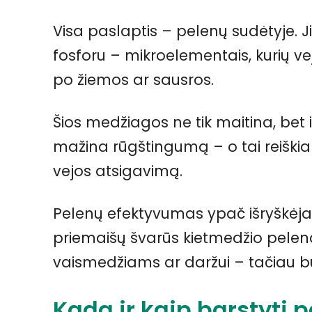
Visa paslaptis – pelenų sudėtyje. Jie
fosforu – mikroelementais, kurių ve
po žiemos ar sausros.
Šios medžiagos ne tik maitina, bet 
mažina rūgštingumą – o tai reiškia 
vejos atsigavimą.
Pelenų efektyvumas ypač išryškėja
priemaišų švarūs kietmedžio pelenai. 
vaismedžiams ar daržui – tačiau būt
Kada ir kaip barstyti 