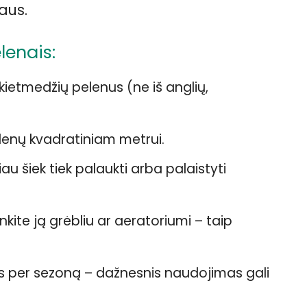
aus.
lenais:
kietmedžių pelenus (ne iš anglių,
elenų kvadratiniam metrui.
au šiek tiek palaukti arba palaistyti
nkite ją grėbliu ar aeratoriumi – taip
us per sezoną – dažnesnis naudojimas gali