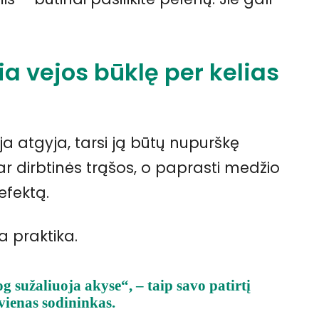
a vejos būklę per kelias
ja atgyja, tarsi ją būtų nupurškę
ar dirbtinės trąšos, o paprasti medžio
efektą.
ta praktika.
iog sužaliuoja akyse“, – taip savo patirtį
vienas sodininkas.