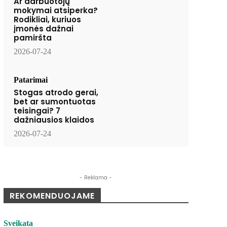
Ar darbuotojų
mokymai atsiperka?
Rodikliai, kuriuos
įmonės dažnai
pamiršta
2026-07-24
Patarimai
Stogas atrodo gerai,
bet ar sumontuotas
teisingai? 7
dažniausios klaidos
2026-07-24
- Reklama -
REKOMENDUOJAME
Sveikata