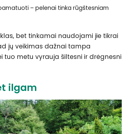
jį pamatuoti – pelenai tinka rūgštesniam
klas, bet tinkamai naudojami jie tikrai
 kad jų veikimas dažnai tampa
i tuo metu vyrauja šiltesni ir drėgnesni
et ilgam