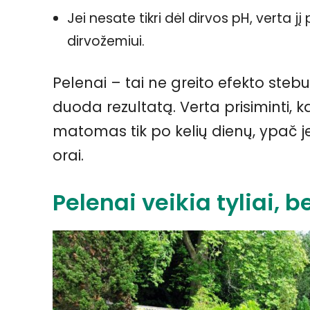
Jei nesate tikri dėl dirvos pH, verta 
dirvožemiui.
Pelenai – tai ne greito efekto stebu
duoda rezultatą. Verta prisiminti,
matomas tik po kelių dienų, ypač je
orai.
Pelenai veikia tyliai, b