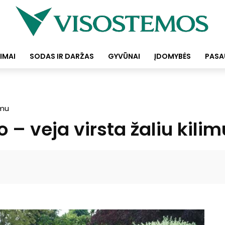
IMAI
SODAS IR DARŽAS
GYVŪNAI
ĮDOMYBĖS
PASA
imu
– veja virsta žaliu kilim
Facebook
Pinterest