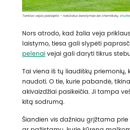
Tankios vejos paslaptis – natūralus barstymas be chemikalų.
shutte
Nors atrodo, kad žalia veja priklau
laistymo, tiesa gali slypėti papra
pelenai
vejai gali daryti tikrus stebu
Tai viena iš tų liaudiškų priemonių, 
naudoti. O tie, kurie pabandė, tik
akivaizdžiai pasikeičia. Ji tampa v
kitą sodrumą.
Šiandien vis dažniau grįžtama prie n
ar pažįstamų, kurie kūrena malkomis 