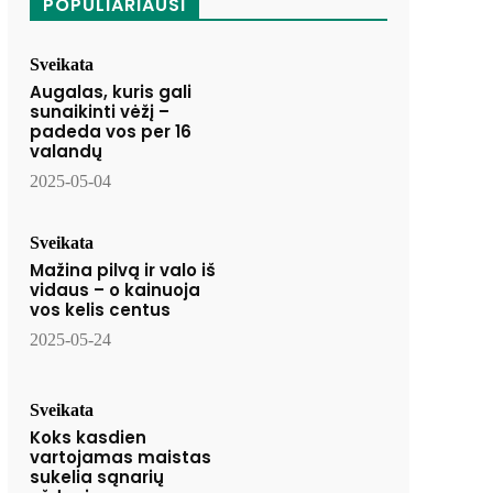
POPULIARIAUSI
Sveikata
Augalas, kuris gali
sunaikinti vėžį –
padeda vos per 16
valandų
2025-05-04
Sveikata
Mažina pilvą ir valo iš
vidaus – o kainuoja
vos kelis centus
2025-05-24
Sveikata
Koks kasdien
vartojamas maistas
sukelia sąnarių