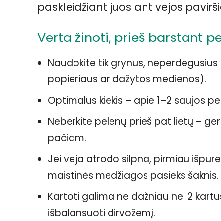
paskleidžiant juos ant vejos pavirši
Verta žinoti, prieš barstant pe
Naudokite tik grynus, neperdegusius 
popieriaus ar dažytos medienos).
Optimalus kiekis – apie 1–2 saujos p
Neberkite pelenų prieš pat lietų – geri
pačiam.
Jei veja atrodo silpna, pirmiau išpure
maistinės medžiagos pasieks šaknis.
Kartoti galima ne dažniau nei 2 kart
išbalansuoti dirvožemį.