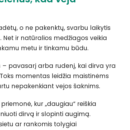
adėtų, o ne pakenktų, svarbu laikytis
ų. Net ir natūralios medžiagos veikia
inkamu metu ir tinkamu būdu.
s – pavasarį arba rudenį, kai dirva yra
i. Toks momentas leidžia maistinėms
 kartu nepakenkiant vejos šaknims.
ta priemonė, kur „daugiau“ reiškia
iniuoti dirvą ir slopinti augimą.
ietu ar rankomis tolygiai