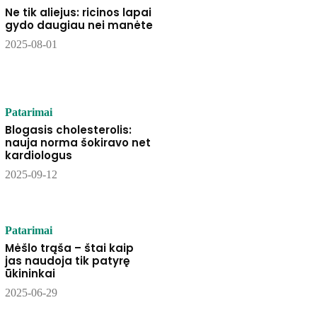
Ne tik aliejus: ricinos lapai
gydo daugiau nei manėte
2025-08-01
Patarimai
Blogasis cholesterolis:
nauja norma šokiravo net
kardiologus
2025-09-12
Patarimai
Mėšlo trąša – štai kaip
jas naudoja tik patyrę
ūkininkai
2025-06-29