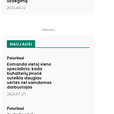
uždegimą
2025-04-12
- Reklama -
NAUJAUSI
Patarimai
Komanda vietoj vieno
specialisto: kada
buhalterių įmonė
suteikia daugiau
vertės nei samdomas
darbuotojas
2026-07-27
Patarimai