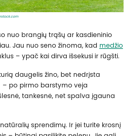
rstock.com
so nuo brangių trąšų ar kasdieninio
sčiau. Jau nuo seno žinoma, kad
medžio
klus – ypač kai dirva išsekusi ir rūgšti.
kurią daugelis žino, bet nedrįsta
ina – po pirmo barstymo veja
ešlesnė, tankesnė, net spalva įgauna
atūralių sprendimų. Ir jei turite krosnį
– būtinai pasilikite pelenų. Jie gali