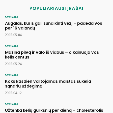
POPULIARIAUSI ĮRAŠAI
Sveikata
Augalas, kuris gali sunaikinti vėžį – padeda vos
per 16 valandų
2025-05-04
Sveikata
Mažina pilvą ir valo iš vidaus – o kainuoja vos
kelis centus
2025-05-24
Sveikata
Koks kasdien vartojamas maistas sukelia
sąnarių uždegimą
2025-04-12
Sveikata
Užtenka kelių gurkšnių per dieną – cholesterolis