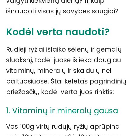
valgyti kiekvieną dieną? Ir kaip
išnaudoti visas jų savybes saugiai?
Kodėl verta naudoti?
Rudieji ryžiai išlaiko sėlenų ir gemalų
sluoksnį, todėl juose išlieka daugiau
vitaminų, mineralų ir skaidulų nei
baltuosiuose. Štai keletas pagrindinių
priežasčių, kodėl verta juos rinktis:
1. Vitaminų ir mineralų gausa
Vos 100g virtų rudųjų ryžių aprūpina