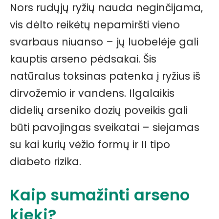
Nors rudųjų ryžių nauda neginčijama,
vis dėlto reikėtų nepamiršti vieno
svarbaus niuanso – jų luobelėje gali
kauptis arseno pėdsakai. Šis
natūralus toksinas patenka į ryžius iš
dirvožemio ir vandens. Ilgalaikis
didelių arseniko dozių poveikis gali
būti pavojingas sveikatai – siejamas
su kai kurių vėžio formų ir II tipo
diabeto rizika.
Kaip sumažinti arseno
kiekį?