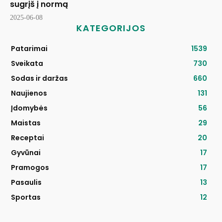
sugrįš į normą
2025-06-08
KATEGORIJOS
Patarimai
1539
Sveikata
730
Sodas ir daržas
660
Naujienos
131
Įdomybės
56
Maistas
29
Receptai
20
Gyvūnai
17
Pramogos
17
Pasaulis
13
Sportas
12