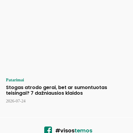
Patarimai
Stogas atrodo gerai, bet ar sumontuotas
teisingai? 7 dažniausios klaidos
2026-07-24
#visos
temos