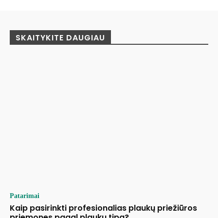
SKAITYKITE DAUGIAU
Patarimai
Kaip pasirinkti profesionalias plaukų priežiūros
priemones pagal plaukų tipą?