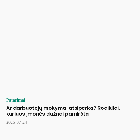
Patarimai
Ar darbuotojų mokymai atsiperka? Rodikliai,
kuriuos įmonės dažnai pamiršta
2026-07-24