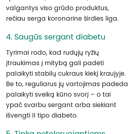
valgantys viso grūdo produktus,
rečiau serga koronarine širdies liga.
4. Saugūs sergant diabetu
Tyrimai rodo, kad rudųjų ryžių
įtraukimas į mitybą gali padėti
palaikyti stabilų cukraus kiekį kraujyje.
Be to, reguliarus jų vartojimas padeda
palaikyti sveiką kūno svorį – o tai
ypač svarbu sergant arba siekiant
išvengti II tipo diabeto.
5. Tinka netoleruojantiems