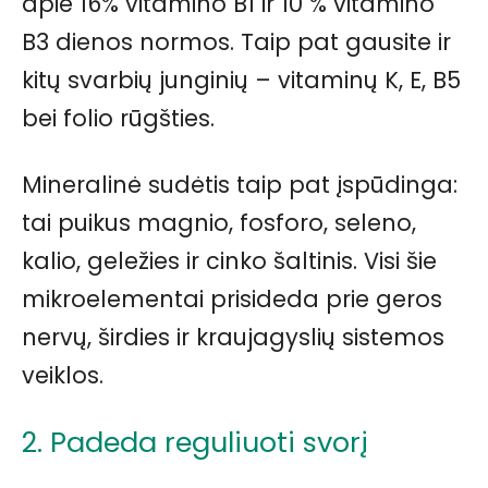
apie 16% vitamino B1 ir 10 % vitamino
B3 dienos normos. Taip pat gausite ir
kitų svarbių junginių – vitaminų K, E, B5
bei folio rūgšties.
Mineralinė sudėtis taip pat įspūdinga:
tai puikus magnio, fosforo, seleno,
kalio, geležies ir cinko šaltinis. Visi šie
mikroelementai prisideda prie geros
nervų, širdies ir kraujagyslių sistemos
veiklos.
2. Padeda reguliuoti svorį