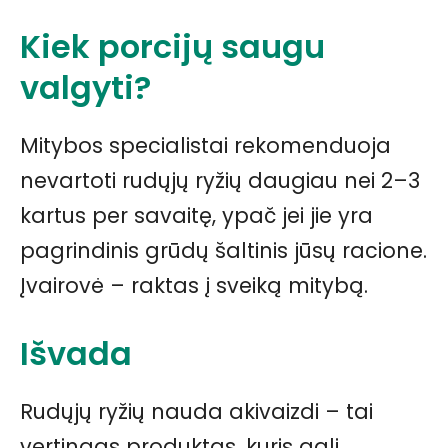
Kiek porcijų saugu
valgyti?
Mitybos specialistai rekomenduoja
nevartoti rudųjų ryžių daugiau nei 2–3
kartus per savaitę, ypač jei jie yra
pagrindinis grūdų šaltinis jūsų racione.
Įvairovė – raktas į sveiką mitybą.
Išvada
Rudųjų ryžių nauda akivaizdi – tai
vertingas produktas, kuris gali