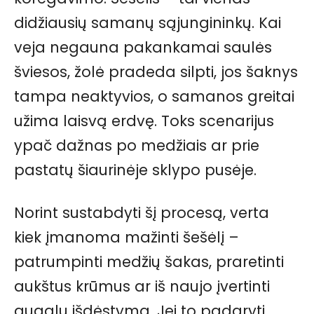
didžiausių samanų sąjungininkų. Kai
veja negauna pakankamai saulės
šviesos, žolė pradeda silpti, jos šaknys
tampa neaktyvios, o samanos greitai
užima laisvą erdvę. Toks scenarijus
ypač dažnas po medžiais ar prie
pastatų šiaurinėje sklypo pusėje.
Norint sustabdyti šį procesą, verta
kiek įmanoma mažinti šešėlį –
patrumpinti medžių šakas, praretinti
aukštus krūmus ar iš naujo įvertinti
augalų išdėstymą. Jei to padaryti