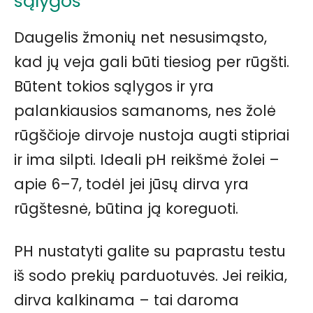
sąlygos
Daugelis žmonių net nesusimąsto,
kad jų veja gali būti tiesiog per rūgšti.
Būtent tokios sąlygos ir yra
palankiausios samanoms, nes žolė
rūgščioje dirvoje nustoja augti stipriai
ir ima silpti. Ideali pH reikšmė žolei –
apie 6–7, todėl jei jūsų dirva yra
rūgštesnė, būtina ją koreguoti.
PH nustatyti galite su paprastu testu
iš sodo prekių parduotuvės. Jei reikia,
dirva kalkinama – tai daroma