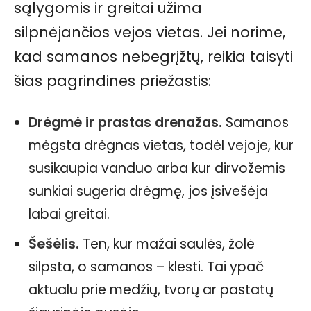
sąlygomis ir greitai užima
silpnėjančios vejos vietas. Jei norime,
kad samanos nebegrįžtų, reikia taisyti
šias pagrindines priežastis:
Drėgmė ir prastas drenažas.
Samanos
mėgsta drėgnas vietas, todėl vejoje, kur
susikaupia vanduo arba kur dirvožemis
sunkiai sugeria drėgmę, jos įsivešėja
labai greitai.
Šešėlis.
Ten, kur mažai saulės, žolė
silpsta, o samanos – klesti. Tai ypač
aktualu prie medžių, tvorų ar pastatų