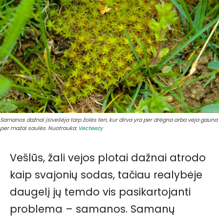
Samanos dažnai įsivešėja tarp žolės ten, kur dirva yra per drėgna arba veja gauna
per mažai saulės. Nuotrauka:
Vecteezy
Vešlūs, žali vejos plotai dažnai atrodo
kaip svajonių sodas, tačiau realybėje
daugelį jų temdo vis pasikartojanti
problema – samanos. Samanų