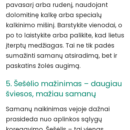
pavasarį arba rudenį, naudojant
dolomitinę kalkę arba specialų
kalkinimo mišinį. Barstykite vienodai, o
po to laistykite arba palikite, kad lietus
įterptų medžiagas. Tai ne tik padės
sumažinti samanų atsiradimą, bet ir
paskatins žolės augimą.
5. Šešėlio mažinimas – daugiau
šviesos, mažiau samanų
Samanų naikinimas vejoje dažnai
prasideda nuo aplinkos sąlygų
koregavimo. Šešėlis – tai vienas