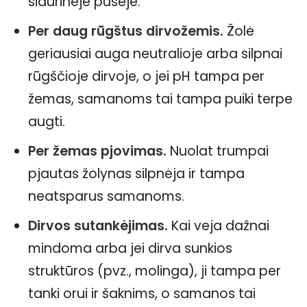
šiaurinėje pusėje.
Per daug rūgštus dirvožemis.
Žolė
geriausiai auga neutralioje arba silpnai
rūgščioje dirvoje, o jei pH tampa per
žemas, samanoms tai tampa puiki terpe
augti.
Per žemas pjovimas.
Nuolat trumpai
pjautas žolynas silpnėja ir tampa
neatsparus samanoms.
Dirvos sutankėjimas.
Kai veja dažnai
mindoma arba jei dirva sunkios
struktūros (pvz., molinga), ji tampa per
tanki orui ir šaknims, o samanos tai