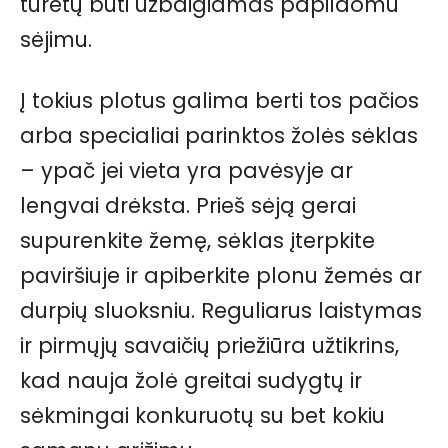
turėtų būti užbaigiamas papildomu
sėjimu.
Į tokius plotus galima berti tos pačios
arba specialiai parinktos žolės sėklas
– ypač jei vieta yra pavėsyje ar
lengvai drėksta. Prieš sėją gerai
supurenkite žemę, sėklas įterpkite
paviršiuje ir apiberkite plonu žemės ar
durpių sluoksniu. Reguliarus laistymas
ir pirmųjų savaičių priežiūra užtikrins,
kad nauja žolė greitai sudygtų ir
sėkmingai konkuruotų su bet kokiu