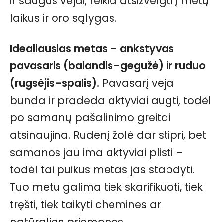
ir saugus vejai, reikia atsižvelgti į metų
laikus ir oro sąlygas.
Idealiausias metas – ankstyvas
pavasaris (balandis–gegužė) ir ruduo
(rugsėjis–spalis).
Pavasarį veja
bunda ir pradeda aktyviai augti, todėl
po samanų pašalinimo greitai
atsinaujina. Rudenį žolė dar stipri, bet
samanos jau ima aktyviai plisti –
todėl tai puikus metas jas stabdyti.
Tuo metu galima tiek skarifikuoti, tiek
tręšti, tiek taikyti chemines ar
natūralias priemones.