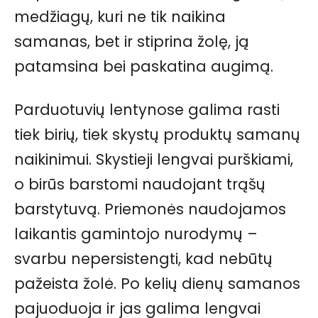
medžiagų, kuri ne tik naikina
samanas, bet ir stiprina žolę, ją
patamsina bei paskatina augimą.
Parduotuvių lentynose galima rasti
tiek birių, tiek skystų produktų samanų
naikinimui. Skystieji lengvai purškiami,
o birūs barstomi naudojant trąšų
barstytuvą. Priemonės naudojamos
laikantis gamintojo nurodymų –
svarbu nepersistengti, kad nebūtų
pažeista žolė. Po kelių dienų samanos
pajuoduoja ir jas galima lengvai