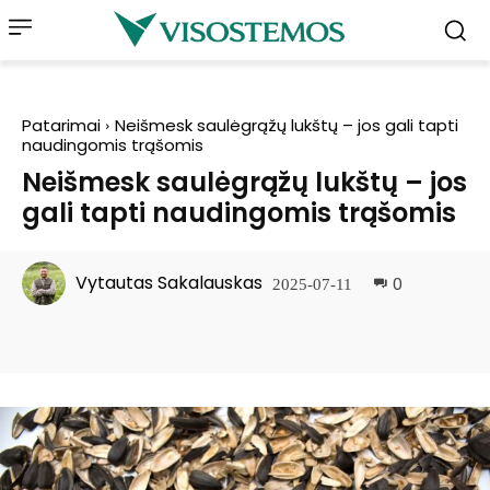
Patarimai
Neišmesk saulėgrąžų lukštų – jos gali tapti
naudingomis trąšomis
Neišmesk saulėgrąžų lukštų – jos
gali tapti naudingomis trąšomis
Vytautas Sakalauskas
0
2025-07-11
Facebook
Pinterest
WhatsApp