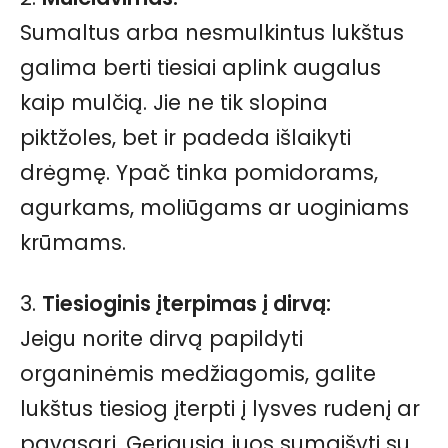
Sumaltus arba nesmulkintus lukštus
galima berti tiesiai aplink augalus
kaip mulčią. Jie ne tik slopina
piktžoles, bet ir padeda išlaikyti
drėgmę. Ypač tinka pomidorams,
agurkams, moliūgams ar uoginiams
krūmams.
3.
Tiesioginis įterpimas į dirvą:
Jeigu norite dirvą papildyti
organinėmis medžiagomis, galite
lukštus tiesiog įterpti į lysves rudenį ar
pavasarį. Geriausia juos sumaišyti su