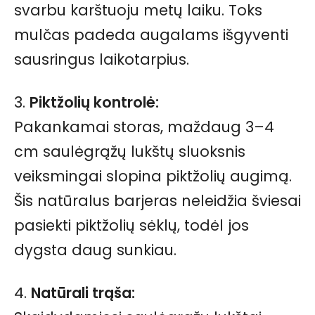
svarbu karštuoju metų laiku. Toks
mulčas padeda augalams išgyventi
sausringus laikotarpius.
3.
Piktžolių kontrolė:
Pakankamai storas, maždaug 3–4
cm saulėgrąžų lukštų sluoksnis
veiksmingai slopina piktžolių augimą.
Šis natūralus barjeras neleidžia šviesai
pasiekti piktžolių sėklų, todėl jos
dygsta daug sunkiau.
4.
Natūrali trąša: