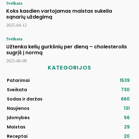
Sveikata
Koks kasdien vartojamas maistas sukelia
sąnarių uždegimą
2025-04-12
Sveikata
Užtenka kelių gurkšnių per dieną – cholesterolis
sugrįš į normą
2025-06-08
KATEGORIJOS
Patarimai
1539
Sveikata
730
Sodas ir daržas
660
Naujienos
131
Įdomybės
56
Maistas
29
Receptai
20