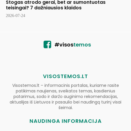
Stogas atrodo gerai, bet ar sumontuotas
teisingai? 7 dažniausios klaidos
2026-07-24
#visos
temos
VISOSTEMOS.LT
Visostemos.lt – informacinis portalas, kuriame rasite
patikimas naujienas, sveikatos temas, kasdienius
patarimus, sodo ir daržo auginimo rekomendacijas,
aktualijas iš Lietuvos ir pasaulio bei naudingą turinį visai
šeimai.
NAUDINGA INFORMACIJA