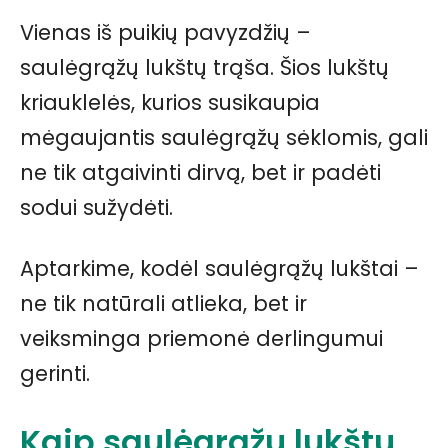
Vienas iš puikių pavyzdžių –
saulėgrąžų lukštų trąša. Šios lukštų
kriauklelės, kurios susikaupia
mėgaujantis saulėgrąžų sėklomis, gali
ne tik atgaivinti dirvą, bet ir padėti
sodui sužydėti.
Aptarkime, kodėl saulėgrąžų lukštai –
ne tik natūrali atlieka, bet ir
veiksminga priemonė derlingumui
gerinti.
Kaip saulėgrąžų lukštų