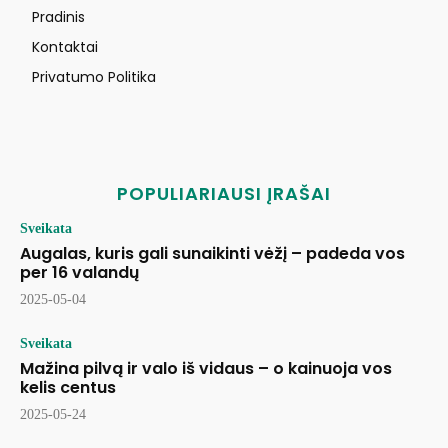
Pradinis
Kontaktai
Privatumo Politika
POPULIARIAUSI ĮRAŠAI
Sveikata
Augalas, kuris gali sunaikinti vėžį – padeda vos
per 16 valandų
2025-05-04
Sveikata
Mažina pilvą ir valo iš vidaus – o kainuoja vos
kelis centus
2025-05-24