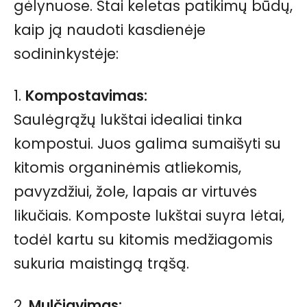
gėlynuose. Štai keletas patikimų būdų,
kaip ją naudoti kasdienėje
sodininkystėje:
1.
Kompostavimas:
Saulėgrąžų lukštai idealiai tinka
kompostui. Juos galima sumaišyti su
kitomis organinėmis atliekomis,
pavyzdžiui, žole, lapais ar virtuvės
likučiais. Komposte lukštai suyra lėtai,
todėl kartu su kitomis medžiagomis
sukuria maistingą trąšą.
2.
Mulčiavimas: