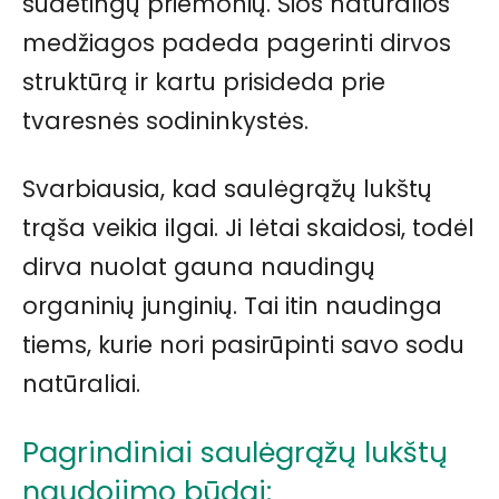
sudėtingų priemonių. Šios natūralios
medžiagos padeda pagerinti dirvos
struktūrą ir kartu prisideda prie
tvaresnės sodininkystės.
Svarbiausia, kad saulėgrąžų lukštų
trąša veikia ilgai. Ji lėtai skaidosi, todėl
dirva nuolat gauna naudingų
organinių junginių. Tai itin naudinga
tiems, kurie nori pasirūpinti savo sodu
natūraliai.
Pagrindiniai saulėgrąžų lukštų
naudojimo būdai: