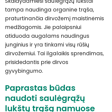
Skaidydamiesi saulėgrąžų lukštai
tampa naudinga organine trąša,
praturtinančia dirvožemį maistinėmis
medžiagomis. Jie palaipsniui
atiduoda augalams naudingus
junginius ir yra tinkami visų rūšių
dirvožemiui. Tai ilgalaikis sprendimas,
prisidedantis prie dirvos
gyvybingumo.
Paprastas būdas
naudoti saulėgrąžų
lukštų trąšą namuose