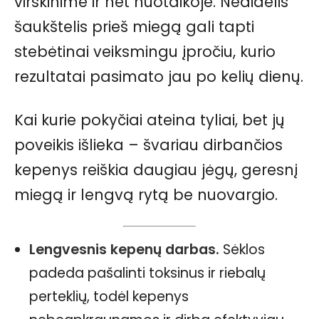
virškinime ir net nuotaikoje. Nedidelis
šaukštelis prieš miegą gali tapti
stebėtinai veiksmingu įpročiu, kurio
rezultatai pasimato jau po kelių dienų.
Kai kurie pokyčiai ateina tyliai, bet jų
poveikis išlieka – švariau dirbančios
kepenys reiškia daugiau jėgų, geresnį
miegą ir lengvą rytą be nuovargio.
Lengvesnis kepenų darbas.
Sėklos
padeda pašalinti toksinus ir riebalų
perteklių, todėl kepenys