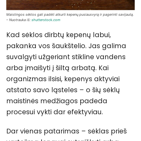
Maistingos sėklos gali padėti atkurti kepenų pusiausvyrą ir pagerinti savijautą.
– Nuotrauka iš:
shutterstock.com
Kad sėklos dirbtų kepenų labui,
pakanka vos šaukštelio. Jas galima
suvalgyti užgeriant stikline vandens
arba įmaišyti į šiltą arbatą. Kai
organizmas ilsisi, kepenys aktyviai
atstato savo ląsteles – o šių sėklų
maistinės medžiagos padeda
procesui vykti dar efektyviau.
Dar vienas patarimas – sėklas prieš