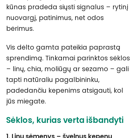
kūnas pradeda siųsti signalus – rytinį
nuovargį, patinimus, net odos
bėrimus.
Vis dėlto gamta pateikia paprastą
sprendimą. Tinkamai parinktos sėklos
– linų, chia, moliūgų ar sezamo – gali
tapti natūraliu pagalbininku,
padedančiu kepenims atsigauti, kol
jūs miegate.
Sėklos, kurias verta išbandyti
1. Linų sėmenys – švelnus kepenų