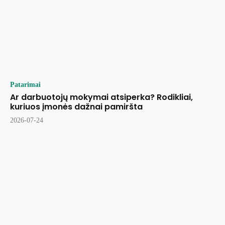
Patarimai
Ar darbuotojų mokymai atsiperka? Rodikliai,
kuriuos įmonės dažnai pamiršta
2026-07-24