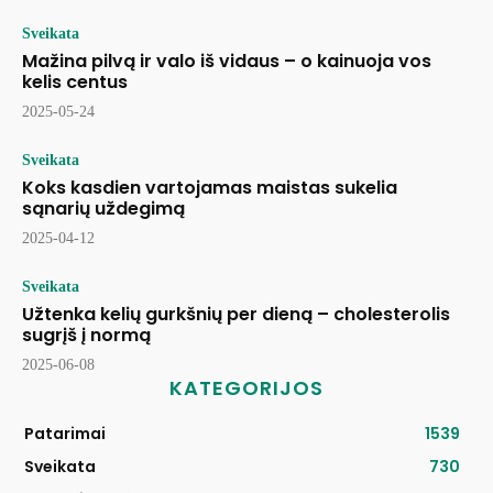
Sveikata
Mažina pilvą ir valo iš vidaus – o kainuoja vos
kelis centus
2025-05-24
Sveikata
Koks kasdien vartojamas maistas sukelia
sąnarių uždegimą
2025-04-12
Sveikata
Užtenka kelių gurkšnių per dieną – cholesterolis
sugrįš į normą
2025-06-08
KATEGORIJOS
Patarimai
1539
Sveikata
730