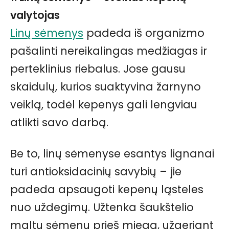
valytojas
Linų sėmenys
padeda iš organizmo
pašalinti nereikalingas medžiagas ir
perteklinius riebalus. Jose gausu
skaidulų, kurios suaktyvina žarnyno
veiklą, todėl kepenys gali lengviau
atlikti savo darbą.
Be to, linų sėmenyse esantys lignanai
turi antioksidacinių savybių – jie
padeda apsaugoti kepenų ląsteles
nuo uždegimų. Užtenka šaukštelio
maltų sėmenų prieš miegą, užgeriant