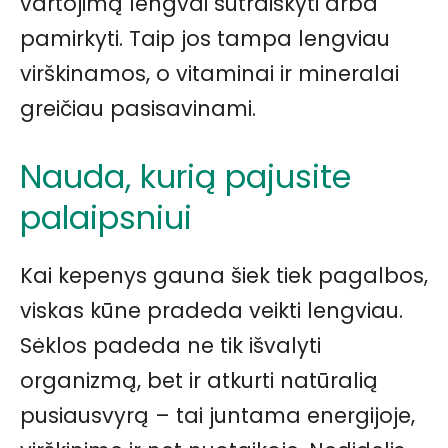
vartojimą lengvai sutraiškyti arba
pamirkyti. Taip jos tampa lengviau
virškinamos, o vitaminai ir mineralai
greičiau pasisavinami.
Nauda, kurią pajusite
palaipsniui
Kai kepenys gauna šiek tiek pagalbos,
viskas kūne pradeda veikti lengviau.
Sėklos padeda ne tik išvalyti
organizmą, bet ir atkurti natūralią
pusiausvyrą – tai juntama energijoje,