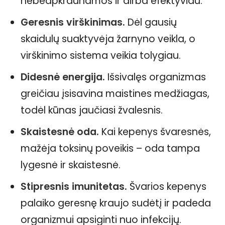
nebeapkraunamos ir dirba efektyviau.
Geresnis virškinimas.
Dėl gausių
skaidulų suaktyvėja žarnyno veikla, o
virškinimo sistema veikia tolygiau.
Didesnė energija.
Išsivalęs organizmas
greičiau įsisavina maistines medžiagas,
todėl kūnas jaučiasi žvalesnis.
Skaistesnė oda.
Kai kepenys švaresnės,
mažėja toksinų poveikis – oda tampa
lygesnė ir skaistesnė.
Stipresnis imunitetas.
Švarios kepenys
palaiko geresnę kraujo sudėtį ir padeda
organizmui apsiginti nuo infekcijų.