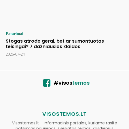
Patarimai
Stogas atrodo gerai, bet ar sumontuotas
teisingai? 7 dažniausios klaidos
2026-07-24
#visos
temos
VISOSTEMOS.LT
Visostemos.lt – informacinis portalas, kuriame rasite
patikimas naujienas, sveikatos temas, kasdienius