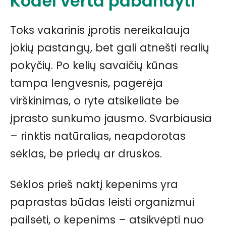
Kodėl verta pabandyti
Toks vakarinis įprotis nereikalauja
jokių pastangų, bet gali atnešti realių
pokyčių. Po kelių savaičių kūnas
tampa lengvesnis, pagerėja
virškinimas, o ryte atsikeliate be
įprasto sunkumo jausmo. Svarbiausia
– rinktis natūralias, neapdorotas
sėklas, be priedų ar druskos.
Sėklos prieš naktį kepenims yra
paprastas būdas leisti organizmui
pailsėti, o kepenims – atsikvėpti nuo