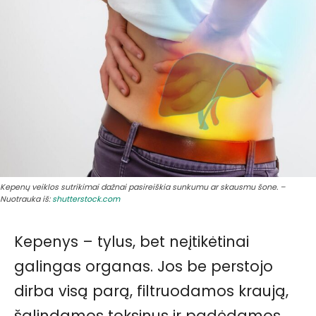
Kepenų veiklos sutrikimai dažnai pasireiškia sunkumu ar skausmu šone. –
Nuotrauka iš:
shutterstock.com
Kepenys – tylus, bet neįtikėtinai
galingas organas. Jos be perstojo
dirba visą parą, filtruodamos kraują,
šalindamos toksinus ir padėdamos