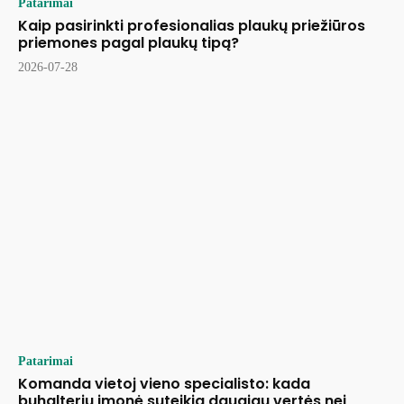
Patarimai
Kaip pasirinkti profesionalias plaukų priežiūros
priemones pagal plaukų tipą?
2026-07-28
Patarimai
Komanda vietoj vieno specialisto: kada
buhalterių įmonė suteikia daugiau vertės nei