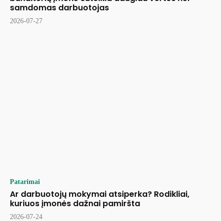
samdomas darbuotojas
2026-07-27
Patarimai
Ar darbuotojų mokymai atsiperka? Rodikliai,
kuriuos įmonės dažnai pamiršta
2026-07-24