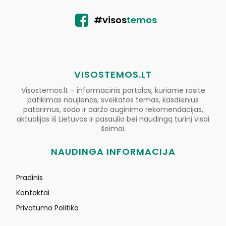
#visos
temos
VISOSTEMOS.LT
Visostemos.lt – informacinis portalas, kuriame rasite
patikimas naujienas, sveikatos temas, kasdienius
patarimus, sodo ir daržo auginimo rekomendacijas,
aktualijas iš Lietuvos ir pasaulio bei naudingą turinį visai
šeimai.
NAUDINGA INFORMACIJA
Pradinis
Kontaktai
Privatumo Politika