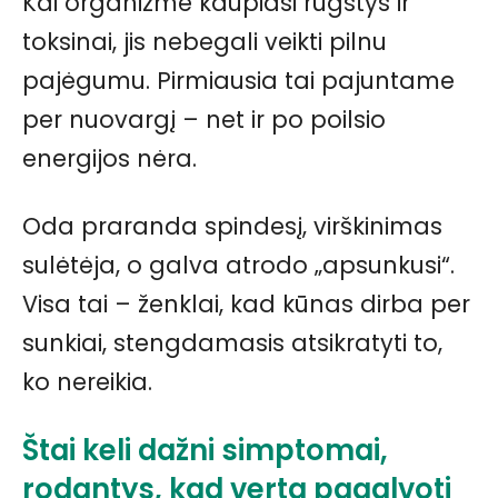
Kai organizme kaupiasi rūgštys ir
toksinai, jis nebegali veikti pilnu
pajėgumu. Pirmiausia tai pajuntame
per nuovargį – net ir po poilsio
energijos nėra.
Oda praranda spindesį, virškinimas
sulėtėja, o galva atrodo „apsunkusi“.
Visa tai – ženklai, kad kūnas dirba per
sunkiai, stengdamasis atsikratyti to,
ko nereikia.
Štai keli dažni simptomai,
rodantys, kad verta pagalvoti