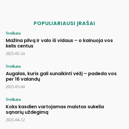
POPULIARIAUSI ĮRAŠAI
Sveikata
Mažina pilvą ir valo iš vidaus – o kainuoja vos
kelis centus
2025-05-24
Sveikata
Augalas, kuris gali sunaikinti vėžį – padeda vos
per 16 valandų
2025-05-04
Sveikata
Koks kasdien vartojamas maistas sukelia
sąnarių uždegimą
2025-04-12