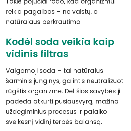
Tokie pojūčiai rodo, kad organizmui
reikia pagalbos – ne vaistų, o
natūralaus perkrautimo.
Kodėl soda veikia kaip
vidinis filtras
Valgomoji soda – tai natūralus
šarminis junginys, galintis neutralizuoti
rūgštis organizme. Dėl šios savybės ji
padeda atkurti pusiausvyrą, mažina
uždegiminius procesus ir palaiko
sveikesnį vidinį terpės balansą.