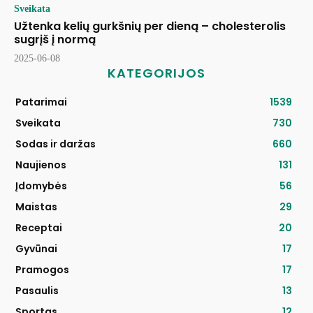
Sveikata
Užtenka kelių gurkšnių per dieną – cholesterolis
sugrįš į normą
2025-06-08
KATEGORIJOS
Patarimai
1539
Sveikata
730
Sodas ir daržas
660
Naujienos
131
Įdomybės
56
Maistas
29
Receptai
20
Gyvūnai
17
Pramogos
17
Pasaulis
13
Sportas
12