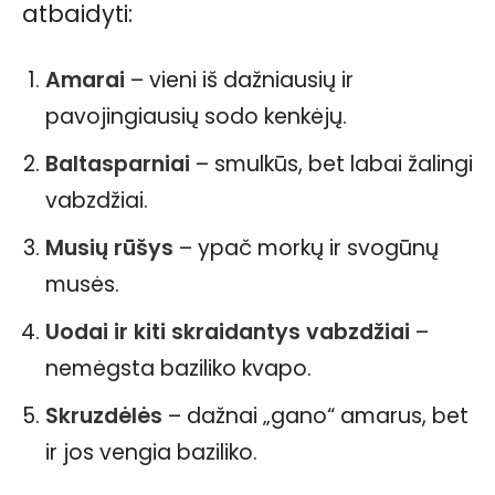
atbaidyti:
Amarai
– vieni iš dažniausių ir
pavojingiausių sodo kenkėjų.
Baltasparniai
– smulkūs, bet labai žalingi
vabzdžiai.
Musių rūšys
– ypač morkų ir svogūnų
musės.
Uodai ir kiti skraidantys vabzdžiai
–
nemėgsta baziliko kvapo.
Skruzdėlės
– dažnai „gano“ amarus, bet
ir jos vengia baziliko.