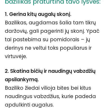
bazilikas praturtina tavo lysves:
1. Gerina kitų augalų skonį.
Bazilikas, augdamas šalia tam tikrų
daržovių, gali pagerinti jų skonį. Ypač
tai pastebima su pomidorais – jų
derinys ne veltui toks populiarus ir
virtuvėje.
2. Skatina bičių ir naudingų vabzdžių
apsilankymą.
Baziliko žiedai vilioja bites bei kitus
naudingus vabzdžius, kurie padeda
apdulkinti augalus.