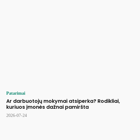
Patarimai
Ar darbuotojų mokymai atsiperka? Rodikliai,
kuriuos įmonės dažnai pamiršta
2026-07-24