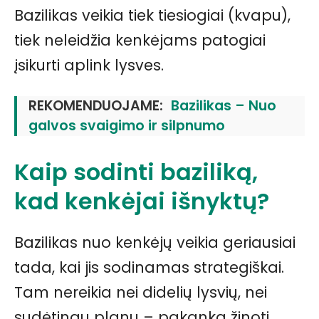
Bazilikas veikia tiek tiesiogiai (kvapu),
tiek neleidžia kenkėjams patogiai
įsikurti aplink lysves.
REKOMENDUOJAME:
Bazilikas – Nuo
galvos svaigimo ir silpnumo
Kaip sodinti baziliką,
kad kenkėjai išnyktų?
Bazilikas nuo kenkėjų veikia geriausiai
tada, kai jis sodinamas strategiškai.
Tam nereikia nei didelių lysvių, nei
sudėtingų planų – pakanka žinoti