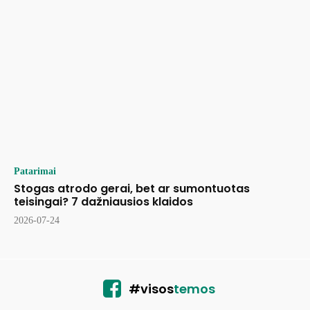
Patarimai
Stogas atrodo gerai, bet ar sumontuotas
teisingai? 7 dažniausios klaidos
2026-07-24
#visos
temos