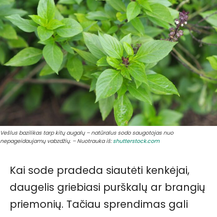
Vešlus bazilikas tarp kitų augalų – natūralus sodo saugotojas nuo
nepageidaujamų vabzdžių. – Nuotrauka iš:
shutterstock.com
Kai sode pradeda siautėti kenkėjai,
daugelis griebiasi purškalų ar brangių
priemonių. Tačiau sprendimas gali