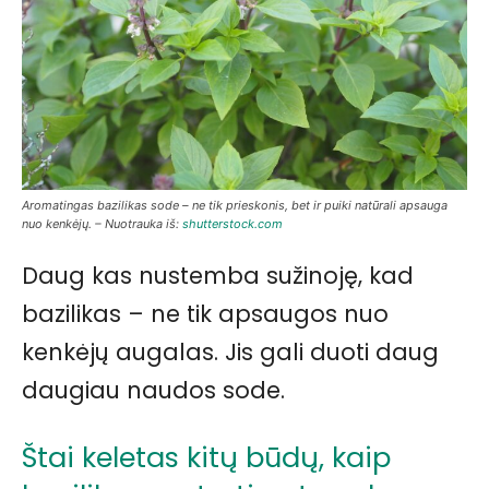
Aromatingas bazilikas sode – ne tik prieskonis, bet ir puiki natūrali apsauga
nuo kenkėjų. – Nuotrauka iš:
shutterstock.com
Daug kas nustemba sužinoję, kad
bazilikas – ne tik apsaugos nuo
kenkėjų augalas. Jis gali duoti daug
daugiau naudos sode.
Štai keletas kitų būdų, kaip