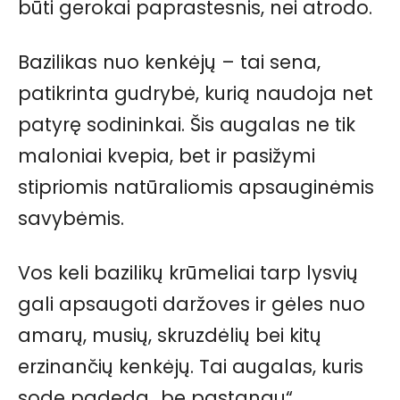
būti gerokai paprastesnis, nei atrodo.
Bazilikas nuo kenkėjų – tai sena,
patikrinta gudrybė, kurią naudoja net
patyrę sodininkai. Šis augalas ne tik
maloniai kvepia, bet ir pasižymi
stipriomis natūraliomis apsauginėmis
savybėmis.
Vos keli bazilikų krūmeliai tarp lysvių
gali apsaugoti daržoves ir gėles nuo
amarų, musių, skruzdėlių bei kitų
erzinančių kenkėjų. Tai augalas, kuris
sode padeda „be pastangų“.