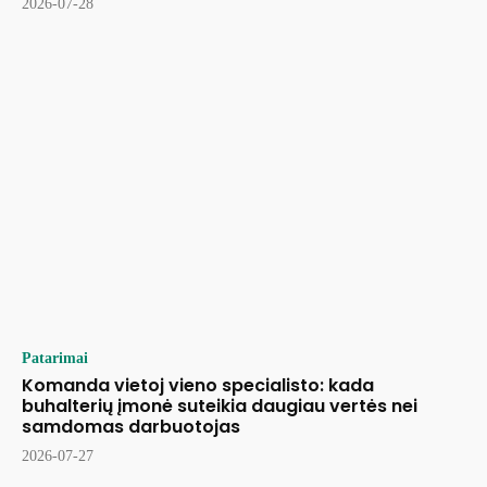
2026-07-28
Patarimai
Komanda vietoj vieno specialisto: kada
buhalterių įmonė suteikia daugiau vertės nei
samdomas darbuotojas
2026-07-27