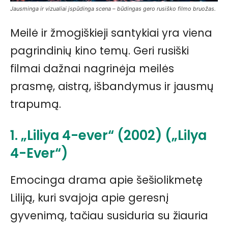
Jausminga ir vizualiai įspūdinga scena – būdingas gero rusiško filmo bruožas.
Meilė ir žmogiškieji santykiai yra viena
pagrindinių kino temų. Geri rusiški
filmai dažnai nagrinėja meilės
prasmę, aistrą, išbandymus ir jausmų
trapumą.
1. „Liliya 4-ever“ (2002) („Lilya
4-Ever“)
Emocinga drama apie šešiolikmetę
Liliją, kuri svajoja apie geresnį
gyvenimą, tačiau susiduria su žiauria