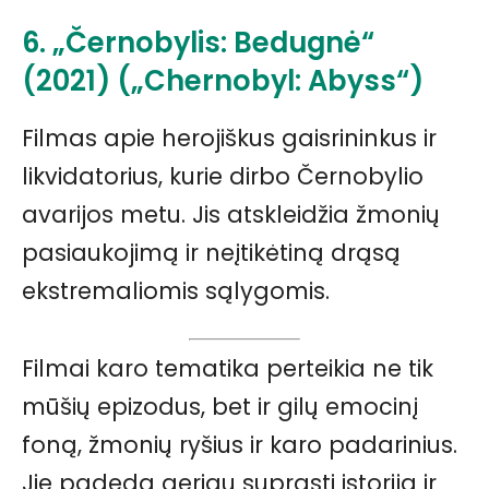
6. „Černobylis: Bedugnė“
(2021) („Chernobyl: Abyss“)
Filmas apie herojiškus gaisrininkus ir
likvidatorius, kurie dirbo Černobylio
avarijos metu. Jis atskleidžia žmonių
pasiaukojimą ir neįtikėtiną drąsą
ekstremaliomis sąlygomis.
Filmai karo tematika perteikia ne tik
mūšių epizodus, bet ir gilų emocinį
foną, žmonių ryšius ir karo padarinius.
Jie padeda geriau suprasti istoriją ir