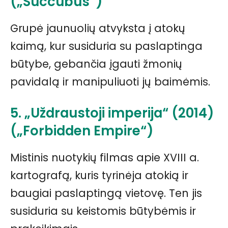
(„Succubus“)
Grupė jaunuolių atvyksta į atokų
kaimą, kur susiduria su paslaptinga
būtybe, gebančia įgauti žmonių
pavidalą ir manipuliuoti jų baimėmis.
5. „Uždraustoji imperija“ (2014)
(„Forbidden Empire“)
Mistinis nuotykių filmas apie XVIII a.
kartografą, kuris tyrinėja atokią ir
baugiai paslaptingą vietovę. Ten jis
susiduria su keistomis būtybėmis ir