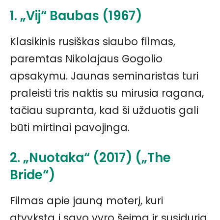
1. „Vij“ Baubas (1967)
Klasikinis rusiškas siaubo filmas,
paremtas Nikolajaus Gogolio
apsakymu. Jaunas seminaristas turi
praleisti tris naktis su mirusia ragana,
tačiau supranta, kad ši užduotis gali
būti mirtinai pavojinga.
2. „Nuotaka“ (2017) („The
Bride“)
Filmas apie jauną moterį, kuri
atvyksta į savo vyro šeimą ir susiduria