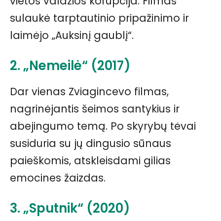
vietos valdžios korupcija. Filmas
sulaukė tarptautinio pripažinimo ir
laimėjo „Auksinį gaublį“.
2. „Nemeilė“ (2017)
Dar vienas Zviagincevo filmas,
nagrinėjantis šeimos santykius ir
abejingumo temą. Po skyrybų tėvai
susiduria su jų dingusio sūnaus
paieškomis, atskleisdami gilias
emocines žaizdas.
3. „Sputnik“ (2020)