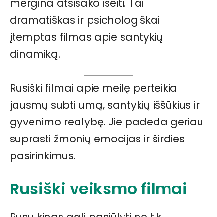
mergina atsisako išeiti. Tai
dramatiškas ir psichologiškai
įtemptas filmas apie santykių
dinamiką.
Rusiški filmai apie meilę perteikia
jausmų subtilumą, santykių iššūkius ir
gyvenimo realybę. Jie padeda geriau
suprasti žmonių emocijas ir širdies
pasirinkimus.
Rusiški veiksmo filmai
Rusų kinas gali pasiūlyti ne tik