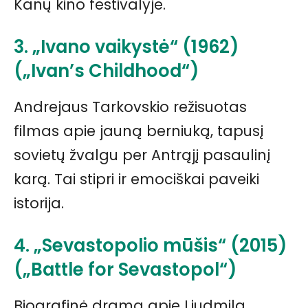
Kanų kino festivalyje.
3. „Ivano vaikystė“ (1962)
(„Ivan’s Childhood“)
Andrejaus Tarkovskio režisuotas
filmas apie jauną berniuką, tapusį
sovietų žvalgu per Antrąjį pasaulinį
karą. Tai stipri ir emociškai paveiki
istorija.
4. „Sevastopolio mūšis“ (2015)
(„Battle for Sevastopol“)
Biografinė drama apie Liudmilą