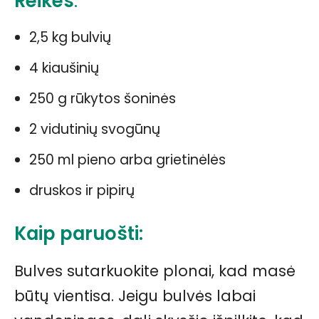
Reikės
:
2,5 kg bulvių
4 kiaušinių
250 g rūkytos šoninės
2 vidutinių svogūnų
250 ml pieno arba grietinėlės
druskos ir pipirų
Kaip paruošti:
Bulves sutarkuokite plonai, kad masė
būtų vientisa. Jeigu bulvės labai