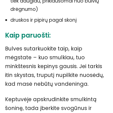
tiek daugiau, priklausomai nuo bulvių
drėgnumo)
druskos ir pipirų pagal skonį
Kaip paruošti:
Bulves sutarkuokite taip, kaip
mėgstate – kuo smulkiau, tuo
minkštesnis kepinys gausis. Jei tarkis
itin skystas, truputį nupilkite nuosėdų,
kad masė nebūtų vandeninga.
Keptuvėje apskrudinkite smulkintą
šoninę, tada įberkite svogūnus ir