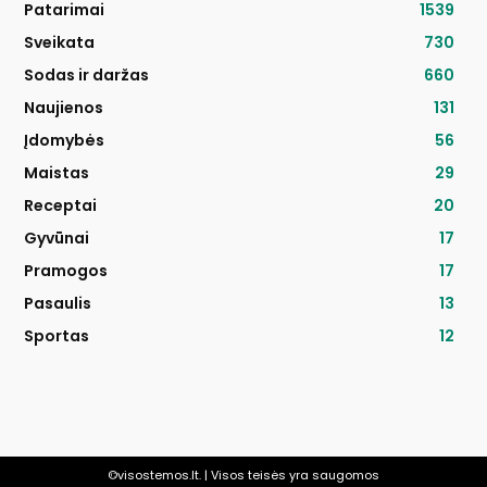
Patarimai
1539
Sveikata
730
Sodas ir daržas
660
Naujienos
131
Įdomybės
56
Maistas
29
Receptai
20
Gyvūnai
17
Pramogos
17
Pasaulis
13
Sportas
12
©visostemos.lt. | Visos teisės yra saugomos