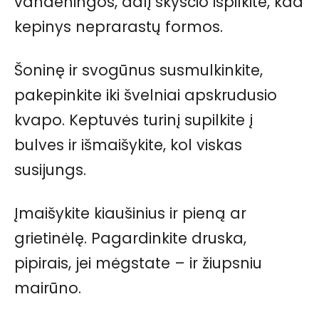
vandeningos, dalį skysčio išpilkite, kad
kepinys neprarastų formos.
Šoninę ir svogūnus susmulkinkite,
pakepinkite iki švelniai apskrudusio
kvapo. Keptuvės turinį supilkite į
bulves ir išmaišykite, kol viskas
susijungs.
Įmaišykite kiaušinius ir pieną ar
grietinėlę. Pagardinkite druska,
pipirais, jei mėgstate – ir žiupsniu
mairūno.