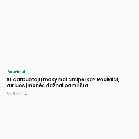
Patarimai
Ar darbuotojų mokymai atsiperka? Rodikliai,
kuriuos įmonės dažnai pamiršta
2026-07-24