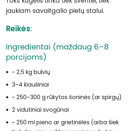
Toks kugelis tinka tiek šventei, tiek
jaukiam savaitgalio pietų stalui.
Reikės
:
Ingredientai (maždaug 6–8
porcijoms)
~ 2,5 kg bulvių
3–4 kiaušiniai
~ 250–300 g rūkytos šoninės (ar spirgų)
2 vidutiniai svogūnai
~ 250 ml pieno ar grietinėlės (arba šiek