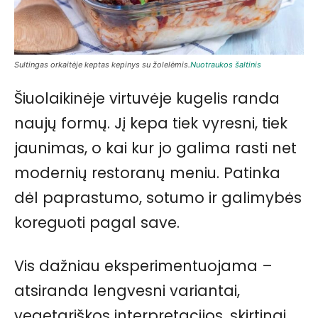
Sultingas orkaitėje keptas kepinys su žolelėmis.
Nuotraukos šaltinis
Šiuolaikinėje virtuvėje kugelis randa
naujų formų. Jį kepa tiek vyresni, tiek
jaunimas, o kai kur jo galima rasti net
modernių restoranų meniu. Patinka
dėl paprastumo, sotumo ir galimybės
koreguoti pagal save.
Vis dažniau eksperimentuojama –
atsiranda lengvesni variantai,
vegetariškos interpretacijos, skirtingi