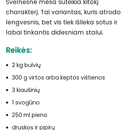
Švelnesnė mėsa suteikia kitokį
charakterį. Tai variantas, kuris atrodo
lengvesnis, bet vis tiek išlieka sotus ir
labai tinkantis didesniam stalui.
Reikės:
2 kg bulvių
300 g virtos arba keptos vištienos
3 kiaušinių
1 svogūno
250 ml pieno
druskos ir pipirų