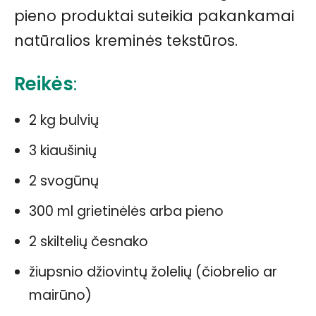
pieno produktai suteikia pakankamai
natūralios kreminės tekstūros.
Reikės
:
2 kg bulvių
3 kiaušinių
2 svogūnų
300 ml grietinėlės arba pieno
2 skiltelių česnako
žiupsnio džiovintų žolelių (čiobrelio ar
mairūno)