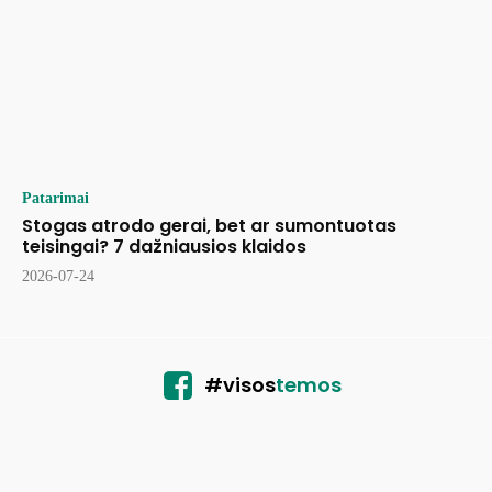
Patarimai
Stogas atrodo gerai, bet ar sumontuotas
teisingai? 7 dažniausios klaidos
2026-07-24
#visos
temos