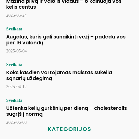
Mažina pilvą ir valo iš vidaus – o kainuoja vos
kelis centus
2025-05-24
Sveikata
Augalas, kuris gali sunaikinti vėžį – padeda vos
per 16 valandų
2025-05-04
Sveikata
Koks kasdien vartojamas maistas sukelia
sąnarių uždegimą
2025-04-12
Sveikata
Užtenka kelių gurkšnių per dieną – cholesterolis
sugrįš į normą
2025-06-08
KATEGORIJOS