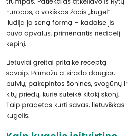
trumpas. Patiekalas atkeliavo iš Rytų
Europos, o vokiškas žodis „kugel“
liudija jo seną formą – kadaise jis
buvo apvalus, primenantis nedidelį
kepinį.
Lietuviai greitai pritaikė receptą
savaip. Pamažu atsirado daugiau
bulvių, pakepintos šoninės, svogūnų ir
kitų priedų, kurie suteikė kitokį skonį.
Taip pradėtas kurti savas, lietuviškas
kugelis.