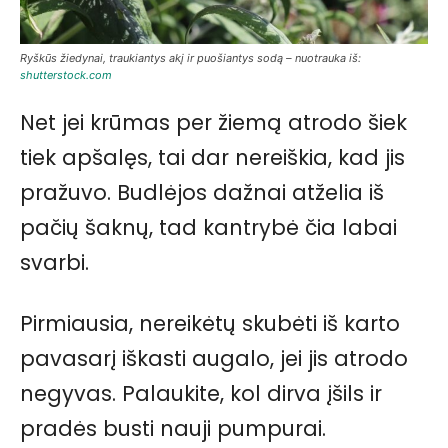
Ryškūs žiedynai, traukiantys akį ir puošiantys sodą – nuotrauka iš:
shutterstock.com
Net jei krūmas per žiemą atrodo šiek
tiek apšalęs, tai dar nereiškia, kad jis
pražuvo. Budlėjos dažnai atželia iš
pačių šaknų, tad kantrybė čia labai
svarbi.
Pirmiausia, nereikėtų skubėti iš karto
pavasarį iškasti augalo, jei jis atrodo
negyvas. Palaukite, kol dirva įšils ir
pradės busti nauji pumpurai.