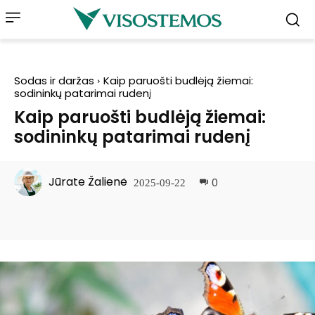
Sodas ir daržas
Kaip paruošti budlėją žiemai:
sodininkų patarimai rudenį
Kaip paruošti budlėją žiemai:
sodininkų patarimai rudenį
Jūrate Žalienė
0
2025-09-22
Facebook
Pinterest
WhatsApp