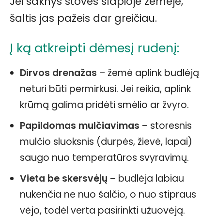
Jei šaknys stovės šlapioje žemėje,
šaltis jas pažeis dar greičiau.
Į ką atkreipti dėmesį rudenį:
Dirvos drenažas
– žemė aplink budlėją
neturi būti permirkusi. Jei reikia, aplink
krūmą galima pridėti smėlio ar žvyro.
Papildomas mulčiavimas
– storesnis
mulčio sluoksnis (durpės, žievė, lapai)
saugo nuo temperatūros svyravimų.
Vieta be skersvėjų
– budlėja labiau
nukenčia ne nuo šalčio, o nuo stipraus
vėjo, todėl verta pasirinkti užuovėją.