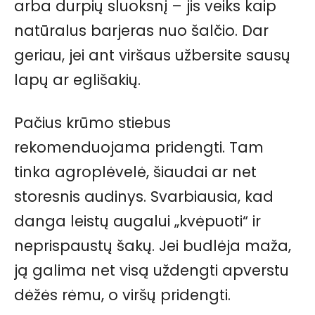
arba durpių sluoksnį – jis veiks kaip
natūralus barjeras nuo šalčio. Dar
geriau, jei ant viršaus užbersite sausų
lapų ar eglišakių.
Pačius krūmo stiebus
rekomenduojama pridengti. Tam
tinka agroplėvelė, šiaudai ar net
storesnis audinys. Svarbiausia, kad
danga leistų augalui „kvėpuoti“ ir
neprispaustų šakų. Jei budlėja maža,
ją galima net visą uždengti apverstu
dėžės rėmu, o viršų pridengti.