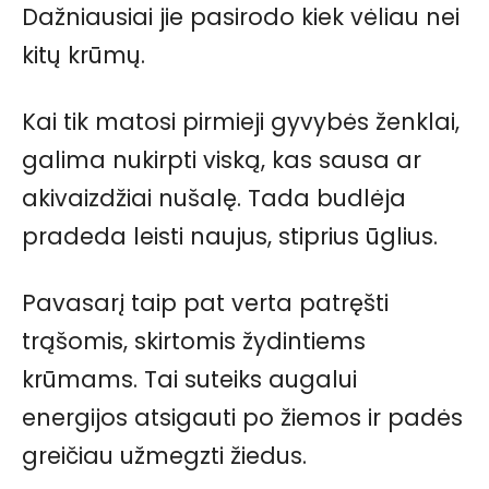
Dažniausiai jie pasirodo kiek vėliau nei
kitų krūmų.
Kai tik matosi pirmieji gyvybės ženklai,
galima nukirpti viską, kas sausa ar
akivaizdžiai nušalę. Tada budlėja
pradeda leisti naujus, stiprius ūglius.
Pavasarį taip pat verta patręšti
trąšomis, skirtomis žydintiems
krūmams. Tai suteiks augalui
energijos atsigauti po žiemos ir padės
greičiau užmegzti žiedus.