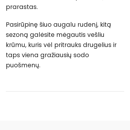
prarastas.
Pasirūpinę šiuo augalu rudenį, kitą
sezoną galėsite mėgautis vešliu
krūmu, kuris vėl pritrauks drugelius ir
taps viena gražiausių sodo
puošmenų.
Facebook
Pinterest
WhatsApp