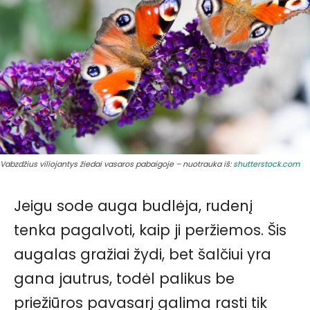
Vabzdžius viliojantys žiedai vasaros pabaigoje – nuotrauka iš:
shutterstock.com
Jeigu sode auga budlėja, rudenį
tenka pagalvoti, kaip ji peržiemos. Šis
augalas gražiai žydi, bet šalčiui yra
gana jautrus, todėl palikus be
priežiūros pavasarį galima rasti tik