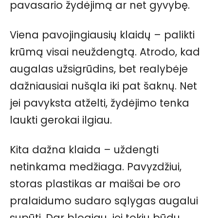
pavasario žydėjimą ar net gyvybę.
Viena pavojingiausių klaidų – palikti
krūmą visai neuždengtą. Atrodo, kad
augalas užsigrūdins, bet realybėje
dažniausiai nušąla iki pat šaknų. Net
jei pavyksta atželti, žydėjimo tenka
laukti gerokai ilgiau.
Kita dažna klaida – uždengti
netinkama medžiaga. Pavyzdžiui,
storas plastikas ar maišai be oro
pralaidumo sudaro sąlygas augalui
supūti. Dar blogiau, jei tokiu būdu