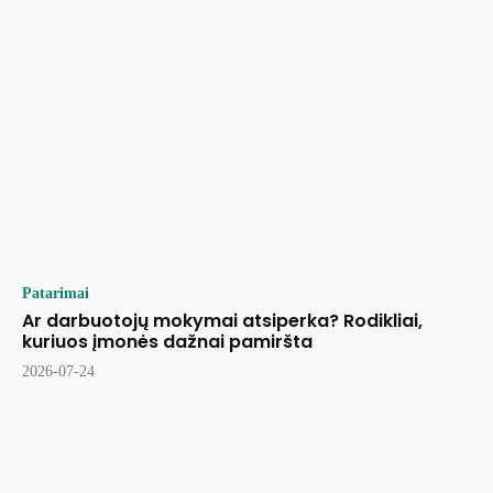
Patarimai
Ar darbuotojų mokymai atsiperka? Rodikliai,
kuriuos įmonės dažnai pamiršta
2026-07-24