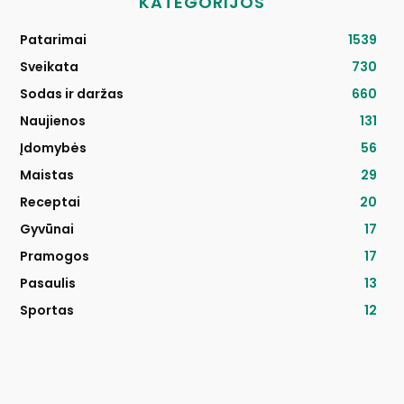
KATEGORIJOS
Patarimai
1539
Sveikata
730
Sodas ir daržas
660
Naujienos
131
Įdomybės
56
Maistas
29
Receptai
20
Gyvūnai
17
Pramogos
17
Pasaulis
13
Sportas
12