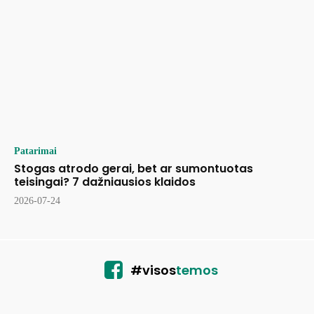
Patarimai
Stogas atrodo gerai, bet ar sumontuotas
teisingai? 7 dažniausios klaidos
2026-07-24
#visos
temos