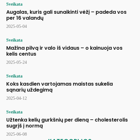
Sveikata
Augalas, kuris gali sunaikinti vėžį – padeda vos
per 16 valandų
2025-05-04
Sveikata
Mažina pilvą ir valo iš vidaus – o kainuoja vos
kelis centus
2025-05-24
Sveikata
Koks kasdien vartojamas maistas sukelia
sąnarių uždegimą
2025-04-12
Sveikata
Užtenka kelių gurkšnių per dieną – cholesterolis
sugrįš į normą
2025-06-08