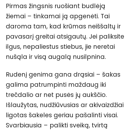
Pirmas žingsnis ruošiant budlėją
žiemai – tinkamai ją apgenėti. Tai
daroma tam, kad krūmas neiššaltų ir
pavasarį greitai atsigautų. Jei paliksite
ilgus, nepaliestus stiebus, jie neretai
nušąla ir visą augalą nusilpnina.
Rudenį genima gana drąsiai – šakas
galima patrumpinti maždaug iki
trečdalio ar net pusės jų aukščio.
Išlaužytas, nudžiūvusias ar akivaizdžiai
ligotas šakeles geriau pašalinti visai.
Svarbiausia – palikti sveiką, tvirtą