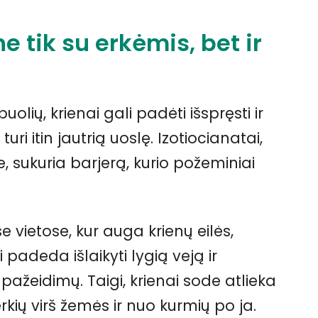
 tik su erkėmis, bet ir
olių, krienai gali padėti išspręsti ir
uri itin jautrią uoslę. Izotiocianatai,
, sukuria barjerą, kurio požeminiai
 vietose, kur auga krienų eilės,
padeda išlaikyti lygią veją ir
pažeidimų. Taigi, krienai sode atlieka
kių virš žemės ir nuo kurmių po ja.