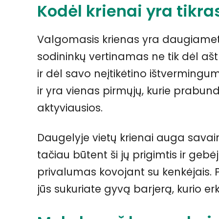
Kodėl krienai yra tikr
Valgomasis krienas yra daugiameti
sodininkų vertinamas ne tik dėl ašt
ir dėl savo neįtikėtino ištvermingu
ir yra vienas pirmųjų, kurie prabu
aktyviausios.
Daugelyje vietų krienai auga savaim
tačiau būtent ši jų prigimtis ir gebė
privalumas kovojant su kenkėjais. 
jūs sukuriate gyvą barjerą, kurio erk