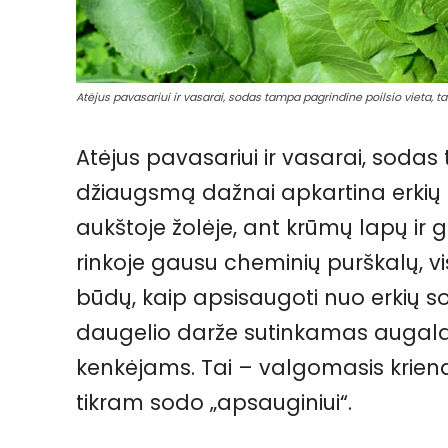
Atėjus pavasariui ir vasarai, sodas tampa pagrindine poilsio vieta, 
Atėjus pavasariui ir vasarai, sodas
džiaugsmą dažnai apkartina erkių b
aukštoje žolėje, ant krūmų lapų ir g
rinkoje gausu cheminių purškalų, vi
būdų, kaip apsisaugoti nuo erkių s
daugelio darže sutinkamas augalas
kenkėjams. Tai – valgomasis kriena
tikram sodo „apsauginiui“.