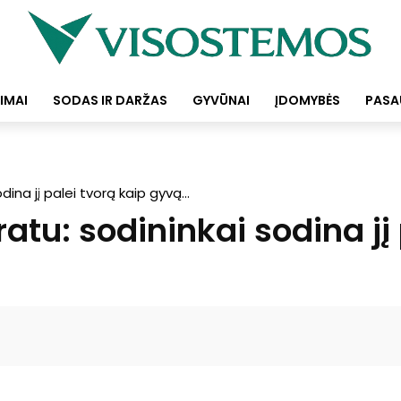
IMAI
SODAS IR DARŽAS
GYVŪNAI
ĮDOMYBĖS
PASA
ina jį palei tvorą kaip gyvą...
atu: sodininkai sodina jį
Facebook
Pinterest