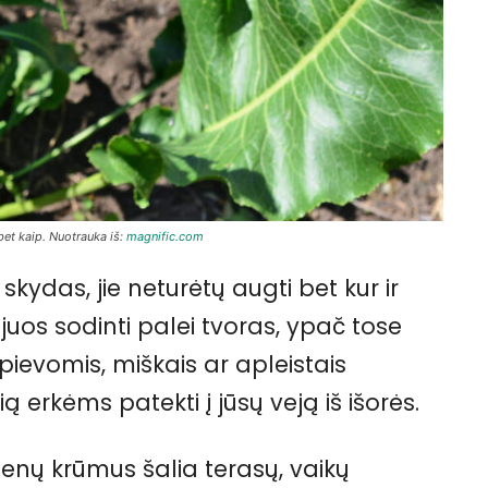
 bet kaip. Nuotrauka iš:
magnific.com
 skydas, jie neturėtų augti bet kur ir
uos sodinti palei tvoras, ypač tose
 pievomis, miškais ar apleistais
ą erkėms patekti į jūsų veją iš išorės.
rienų krūmus šalia terasų, vaikų