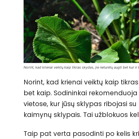
Norint, kad krienai veiktų kaip tikras skydas, jie neturėtų augti bet kur ir
Norint, kad krienai veiktų kaip tikras
bet kaip. Sodininkai rekomenduoja j
vietose, kur jūsų sklypas ribojasi su
kaimynų sklypais. Tai užblokuos keli
Taip pat verta pasodinti po kelis k