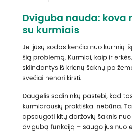
Dviguba nauda: kova ne
su kurmiais
Jei jūsų sodas kenčia nuo kurmių išpu
šią problemą. Kurmiai, kaip ir erkės, t
sklindantys iš krienų šaknų po žeme
svečiai nenori kirsti.
Daugelis sodininkų pastebi, kad tose
kurmiarausių praktiškai nebūna. Tai 
apsaugoti kitų daržovių šaknis nuo 
dvigubą funkciją – saugo jus nuo er