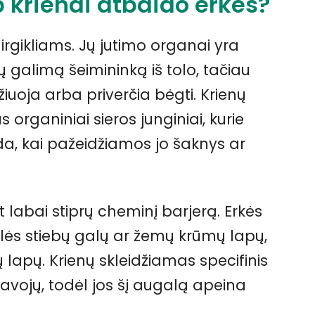
 krienai atbaido erkes?
irgikliams. Jų jutimo organai yra
ų galimą šeimininką iš tolo, tačiau
yžiuoja arba priverčia bėgti. Krienų
s organiniai sieros junginiai, kurie
ada, kai pažeidžiamos jo šaknys ar
 labai stiprų cheminį barjerą. Erkės
lės stiebų galų ar žemų krūmų lapų,
 lapų. Krienų skleidžiamas specifinis
vojų, todėl jos šį augalą apeina