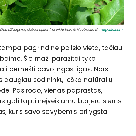
tačiau džiaugsmą dažnai apkartina erkių baimė. Nuotrauka iš:
magnific.com
 tampa pagrindine poilsio vieta, tačiau
aimė. Šie maži parazitai tyko
ali pernešti pavojingas ligas. Nors
s daugiau sodininkų ieško natūralių
ode. Pasirodo, vienas paprastas,
 gali tapti neįveikiamu barjeru šiems
s, kuris savo savybėmis prilygsta