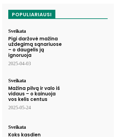
POPULIARIAUSI
Sveikata
Pigi daržovė mažina
uždegimą sąnariuose
– o daugelis ją
ignoruoja
2025-04-03
Sveikata
Mažina pilvą ir valo iš
vidaus – o kainuoja
vos kelis centus
2025-05-24
Sveikata
Koks kasdien