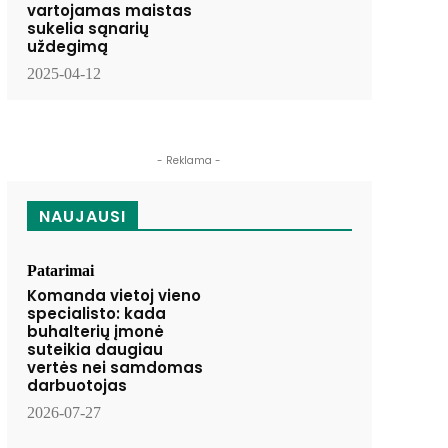
vartojamas maistas
sukelia sąnarių
uždegimą
2025-04-12
- Reklama -
NAUJAUSI
Patarimai
Komanda vietoj vieno
specialisto: kada
buhalterių įmonė
suteikia daugiau
vertės nei samdomas
darbuotojas
2026-07-27