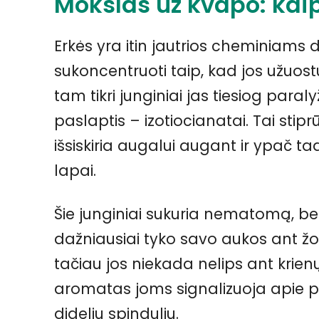
Mokslas už kvapo: kaip
Erkės yra itin jautrios cheminiams d
sukoncentruoti taip, kad jos užuost
tam tikri junginiai jas tiesiog paral
paslaptis – izotiocianatai. Tai stiprū
išsiskiria augalui augant ir ypač t
lapai.
Šie junginiai sukuria nematomą, bet
dažniausiai tyko savo aukos ant žo
tačiau jos niekada nelips ant krienų
aromatas joms signalizuoja apie pa
dideliu spinduliu.