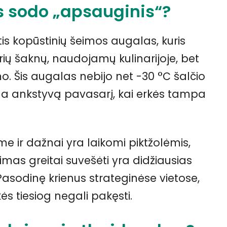
as sodo „apsauginis“?
s kopūstinių šeimos augalas, kuris
rių šaknų, naudojamų kulinarijoje, bet
mo. Šis augalas nebijo net -30 °C šalčio
nda ankstyvą pavasarį, kai erkės tampa
e ir dažnai yra laikomi piktžolėmis,
jimas greitai suvešėti yra didžiausias
Pasodinę krienus strateginėse vietose,
ės tiesiog negali pakęsti.