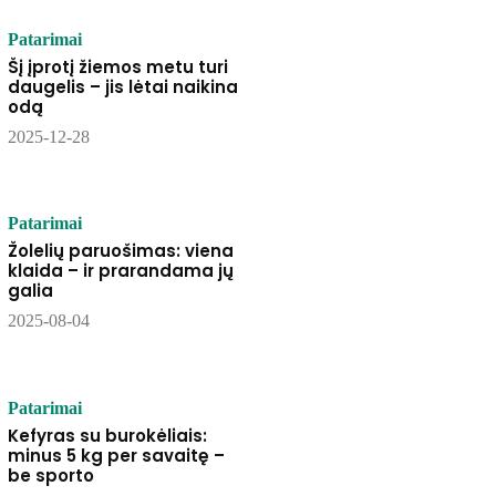
Patarimai
Šį įprotį žiemos metu turi
daugelis – jis lėtai naikina
odą
2025-12-28
Patarimai
Žolelių paruošimas: viena
klaida – ir prarandama jų
galia
2025-08-04
Patarimai
Kefyras su burokėliais:
minus 5 kg per savaitę –
be sporto