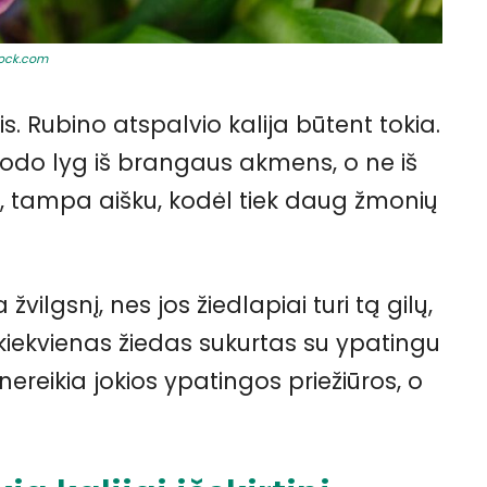
tock.com
is. Rubino atspalvio kalija būtent tokia.
 atrodo lyg iš brangaus akmens, o ne iš
, tampa aišku, kodėl tiek daug žmonių
vilgsnį, nes jos žiedlapiai turi tą gilų,
kiekvienas žiedas sukurtas su ypatingu
ereikia jokios ypatingos priežiūros, o