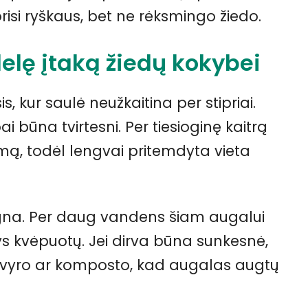
orisi ryškaus, bet ne rėksmingo žiedo.
delę įtaką žiedų kokybei
is, kur saulė neužkaitina per stipriai.
ai būna tvirtesni. Per tiesioginę kaitrą
umą, todėl lengvai pritemdyta vieta
rėgna. Per daug vandens šiam augalui
s kvėpuotų. Jei dirva būna sunkesnė,
o žvyro ar komposto, kad augalas augtų