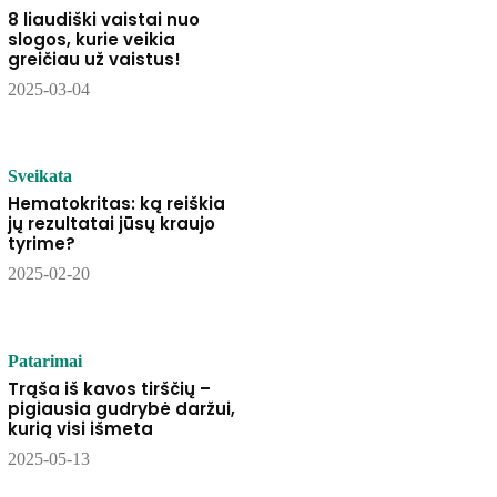
8 liaudiški vaistai nuo
slogos, kurie veikia
greičiau už vaistus!
2025-03-04
Sveikata
Hematokritas: ką reiškia
jų rezultatai jūsų kraujo
tyrime?
2025-02-20
Patarimai
Trąša iš kavos tirščių –
pigiausia gudrybė daržui,
kurią visi išmeta
2025-05-13