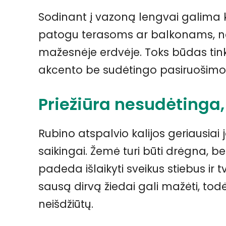
Sodinant į vazoną lengvai galima ko
patogu terasoms ar balkonams, ne
mažesnėje erdvėje. Toks būdas tinka
akcento be sudėtingo pasiruošimo
Priežiūra nesudėtinga, 
Rubino atspalvio kalijos geriausia
saikingai. Žemė turi būti drėgna, b
padeda išlaikyti sveikus stiebus ir tv
sausą dirvą žiedai gali mažėti, todė
neišdžiūtų.