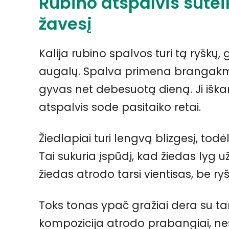
Rubino atspalvis suteiki
žavesį
Kalija rubino spalvos turi tą ryškų, 
augalų. Spalva primena brangakmen
gyvas net debesuotą dieną. Ji iška
atspalvis sode pasitaiko retai.
Žiedlapiai turi lengvą blizgesį, tod
Tai sukuria įspūdį, kad žiedas lyg u
žiedas atrodo tarsi vientisas, be r
Toks tonas ypač gražiai dera su 
kompozicija atrodo prabangiai, nes 