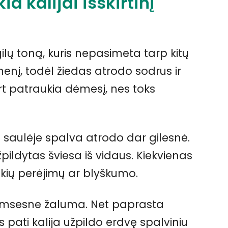
a kalijai išskirtinį
gilų toną, kuris nepasimeta tarp kitų
į, todėl žiedas atrodo sodrus ir
rt patraukia dėmesį, nes toks
ėl saulėje spalva atrodo dar gilesnė.
žpildytas šviesa iš vidaus. Kiekvienas
yškių perėjimų ar blyškumo.
tamsesne žaluma. Net paprasta
pati kalija užpildo erdvę spalviniu