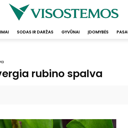
IMAI
SODAS IR DARŽAS
GYVŪNAI
ĮDOMYBĖS
PASA
va
avergia rubino spalva
Facebook
Pinterest