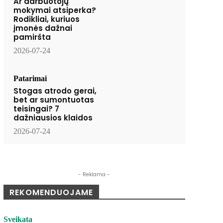
Ar darbuotojų
mokymai atsiperka?
Rodikliai, kuriuos
įmonės dažnai
pamiršta
2026-07-24
Patarimai
Stogas atrodo gerai,
bet ar sumontuotas
teisingai? 7
dažniausios klaidos
2026-07-24
- Reklama -
REKOMENDUOJAME
Sveikata