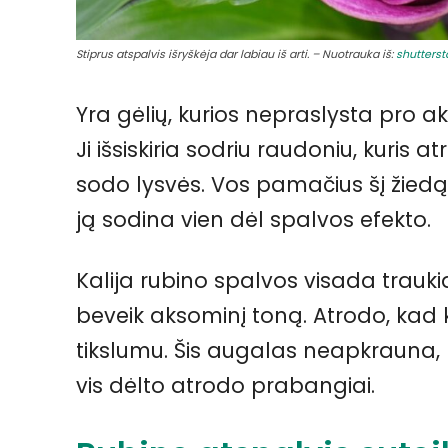
Stiprus atspalvis išryškėja dar labiau iš arti. – Nuotrauka iš:
shutters
Yra gėlių, kurios nepraslysta pro ak
Ji išsiskiria sodriu raudoniu, kuris
sodo lysvės. Vos pamačius šį žiedą
ją sodina vien dėl spalvos efekto.
Kalija rubino spalvos visada traukia ž
beveik aksominį toną. Atrodo, kad 
tikslumu. Šis augalas neapkrauna, n
vis dėlto atrodo prabangiai.