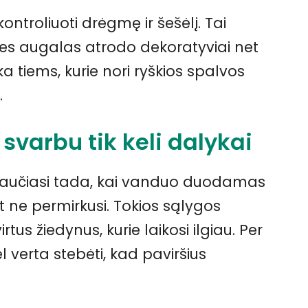
ntroliuoti drėgmę ir šešėlį. Tai
s augalas atrodo dekoratyviai net
 tiems, kurie nori ryškios spalvos
.
svarbu tik keli dalykai
i jaučiasi tada, kai vanduo duodamas
et ne permirkusi. Tokios sąlygos
irtus žiedynus, kurie laikosi ilgiau. Per
l verta stebėti, kad paviršius