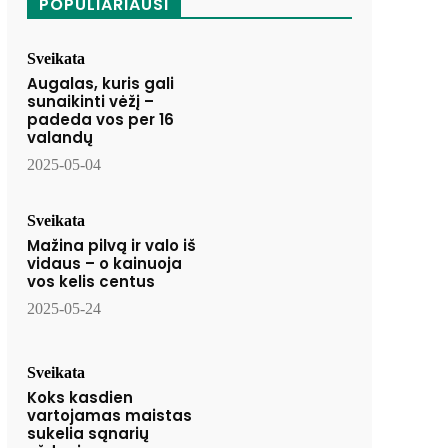
POPULIARIAUSI
Sveikata
Augalas, kuris gali
sunaikinti vėžį –
padeda vos per 16
valandų
2025-05-04
Sveikata
Mažina pilvą ir valo iš
vidaus – o kainuoja
vos kelis centus
2025-05-24
Sveikata
Koks kasdien
vartojamas maistas
sukelia sąnarių