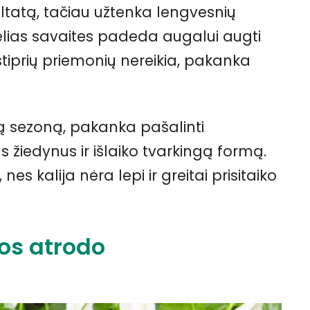
ltatą, tačiau užtenka lengvesnių
kelias savaites padeda augalui augti
ų stiprių priemonių nereikia, pakanka
ą sezoną, pakanka pašalinti
s žiedynus ir išlaiko tvarkingą formą.
nes kalija nėra lepi ir greitai prisitaiko
vos atrodo