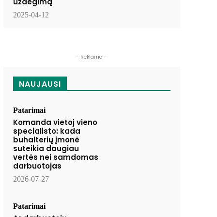
uždegimą
2025-04-12
- Reklama -
NAUJAUSI
Patarimai
Komanda vietoj vieno
specialisto: kada
buhalterių įmonė
suteikia daugiau
vertės nei samdomas
darbuotojas
2026-07-27
Patarimai