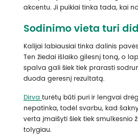
akcentu. Ji puikiai tinka tada, kai n
Sodinimo vieta turi di
Kalijai labiausiai tinka dalinis pavės
Ten žiedai išlaiko gilesnį toną, o lap
spalva gali šiek tiek prarasti sodr
duoda geresnį rezultatą.
Dirva
turėtų būti puri ir lengvai d
nepatinka, todėl svarbu, kad šakny
verta įmaišyti šiek tiek smulkesni
tolygiau.