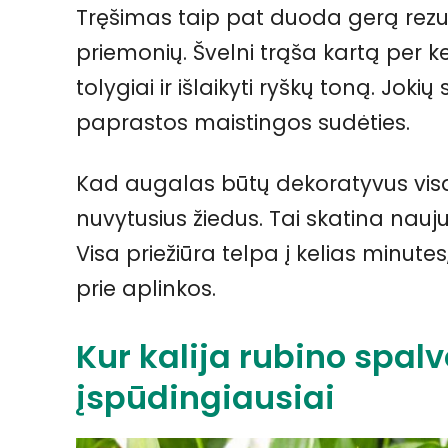
Tręšimas taip pat duoda gerą rezu
priemonių. Švelni trąša kartą per 
tolygiai ir išlaikyti ryškų toną. Joki
paprastos maistingos sudėties.
Kad augalas būtų dekoratyvus vis
nuvytusius žiedus. Tai skatina nauju
Visa priežiūra telpa į kelias minutes, 
prie aplinkos.
Kur kalija rubino spal
įspūdingiausiai