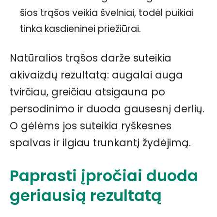
šios trąšos veikia švelniai, todėl puikiai
tinka kasdieninei priežiūrai.
Natūralios trąšos darže suteikia
akivaizdų rezultatą: augalai auga
tvirčiau, greičiau atsigauna po
persodinimo ir duoda gausesnį derlių.
O gėlėms jos suteikia ryškesnes
spalvas ir ilgiau trunkantį žydėjimą.
Paprasti įpročiai duoda
geriausią rezultatą