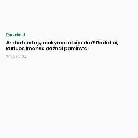
Patarimai
Ar darbuotojų mokymai atsiperka? Rodikliai,
kuriuos įmonės dažnai pamiršta
2026-07-24