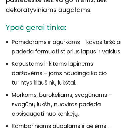
dekoratyviniams augalams.
Ypač gerai tinka:
Pomidorams ir agurkams – kavos tirščiai
padeda formuoti stiprius lapus ir vaisius.
Kopūstams ir kitoms lapinėms
daržovėms – joms naudinga kalcio
turintys kiaušinių lukštai.
Morkoms, burokėliams, svogūnams –
svogūnų lukštų nuoviras padeda
apsisaugoti nuo kenkėjų.
Kambariniams augalams ir gėlėms –