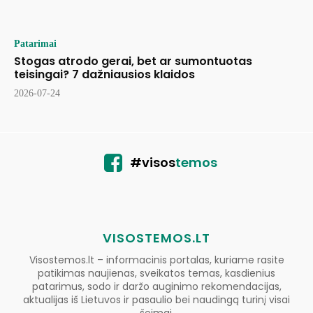
Patarimai
Stogas atrodo gerai, bet ar sumontuotas
teisingai? 7 dažniausios klaidos
2026-07-24
#visos
temos
VISOSTEMOS.LT
Visostemos.lt – informacinis portalas, kuriame rasite
patikimas naujienas, sveikatos temas, kasdienius
patarimus, sodo ir daržo auginimo rekomendacijas,
aktualijas iš Lietuvos ir pasaulio bei naudingą turinį visai