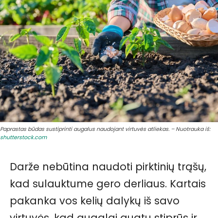
Paprastas būdas sustiprinti augalus naudojant virtuvės atliekas. – Nuotrauka iš:
shutterstock.com
Darže nebūtina naudoti pirktinių trąšų,
kad sulauktume gero derliaus. Kartais
pakanka vos kelių dalykų iš savo
virtuvės, kad augalai augtų stiprūs ir