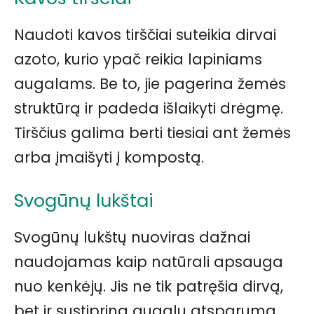
Naudoti kavos tirščiai suteikia dirvai
azoto, kurio ypač reikia lapiniams
augalams. Be to, jie pagerina žemės
struktūrą ir padeda išlaikyti drėgmę.
Tirščius galima berti tiesiai ant žemės
arba įmaišyti į kompostą.
Svogūnų lukštai
Svogūnų lukštų nuoviras dažnai
naudojamas kaip natūrali apsauga
nuo kenkėjų. Jis ne tik patręšia dirvą,
bet ir sustiprina augalų atsparumą.