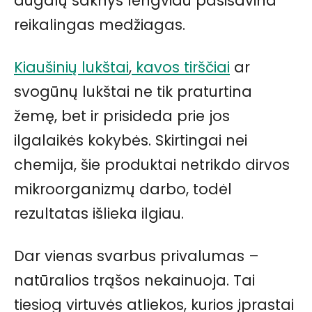
augalų šaknys lengviau pasisavina
reikalingas medžiagas.
Kiaušinių lukštai
,
kavos tirščiai
ar
svogūnų lukštai ne tik praturtina
žemę, bet ir prisideda prie jos
ilgalaikės kokybės. Skirtingai nei
chemija, šie produktai netrikdo dirvos
mikroorganizmų darbo, todėl
rezultatas išlieka ilgiau.
Dar vienas svarbus privalumas –
natūralios trąšos nekainuoja. Tai
tiesiog virtuvės atliekos, kurios įprastai