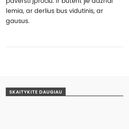
paversti įpročiu. Ir būtent jie dažnai
lemia, ar derlius bus vidutinis, ar
gausus.
Facebook
Pinterest
WhatsApp
SKAITYKITE DAUGIAU