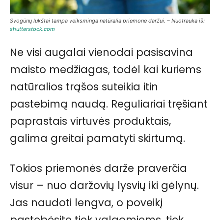
Svogūnų lukštai tampa veiksminga natūralia priemone daržui. – Nuotrauka iš:
shutterstock.com
Ne visi augalai vienodai pasisavina
maisto medžiagas, todėl kai kuriems
natūralios trąšos suteikia itin
pastebimą naudą. Reguliariai tręšiant
paprastais virtuvės produktais,
galima greitai pamatyti skirtumą.
Tokios priemonės darže praverčia
visur – nuo daržovių lysvių iki gėlynų.
Jas naudoti lengva, o poveikį
pastebėsite tiek valgomiems, tiek