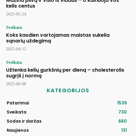
Mažina pilvą ir valo iš vidaus – o kainuoja vos
kelis centus
2025-05-24
Sveikata
Koks kasdien vartojamas maistas sukelia
sąnarių uždegimą
2025-04-12
Sveikata
Užtenka kelių gurkšnių per dieną – cholesterolis
sugrįš į normą
2025-06-08
KATEGORIJOS
Patarimai
1539
Sveikata
730
Sodas ir daržas
660
Naujienos
131