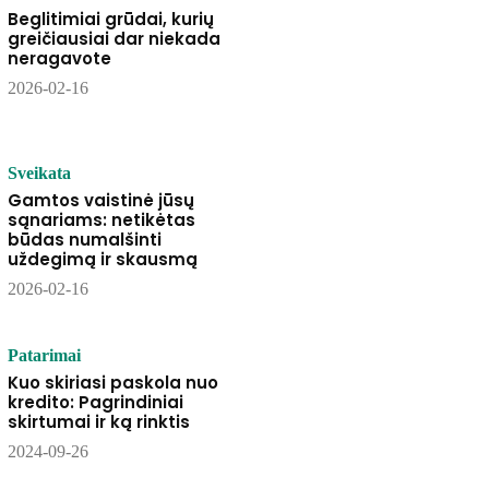
Beglitimiai grūdai, kurių
greičiausiai dar niekada
neragavote
2026-02-16
Sveikata
Gamtos vaistinė jūsų
sąnariams: netikėtas
būdas numalšinti
uždegimą ir skausmą
2026-02-16
Patarimai
Kuo skiriasi paskola nuo
kredito: Pagrindiniai
skirtumai ir ką rinktis
2024-09-26