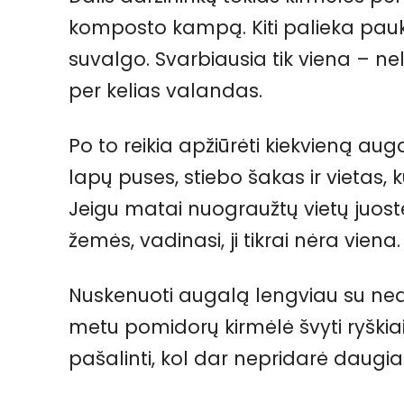
komposto kampą. Kiti palieka pauk
suvalgo. Svarbiausia tik viena – nele
per kelias valandas.
Po to reikia apžiūrėti kiekvieną aug
lapų puses, stiebo šakas ir vietas, k
Jeigu matai nuograužtų vietų juost
žemės, vadinasi, ji tikrai nėra viena.
Nuskenuoti augalą lengviau su nedi
metu pomidorų kirmėlė švyti ryškiai ža
pašalinti, kol dar nepridarė daugia