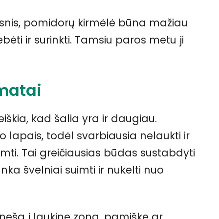
sesnis, pomidorų kirmėlė būna mažiau
bėti ir surinkti. Tamsiu paros metu ji
amatai
iškia, kad šalia yra ir daugiau.
lapais, todėl svarbiausia nelaukti ir
nuimti. Tai greičiausias būdas sustabdyti
anka švelniai suimti ir nukelti nuo
rneša į laukinę zoną, pamiškę ar