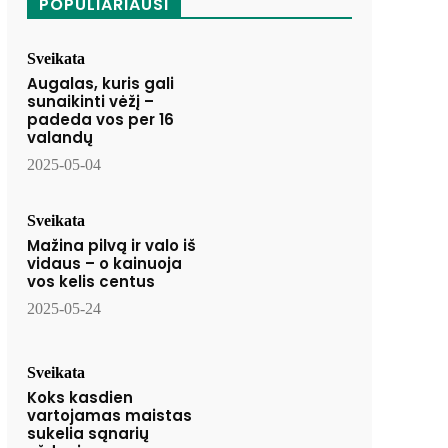
POPULIARIAUSI
Sveikata
Augalas, kuris gali
sunaikinti vėžį –
padeda vos per 16
valandų
2025-05-04
Sveikata
Mažina pilvą ir valo iš
vidaus – o kainuoja
vos kelis centus
2025-05-24
Sveikata
Koks kasdien
vartojamas maistas
sukelia sąnarių