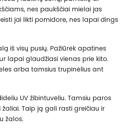
ščiams, nes paukščiai mielai jas
isti jai likti pomidore, nes lapai dings
alą iš visų pusių. Pažiūrėk apatines
ur lapai glaudžiasi vienas prie kito.
eles arba tamsius trupinėlius ant
deliu UV žibintuvėliu. Tamsiu paros
liai. Taip ją gali rasti greičiau ir
u žalos.