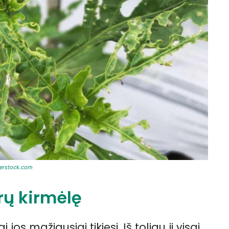
terstock.com
rų kirmėlę
s mažiausiai tikiesi. Iš toliau ji visai