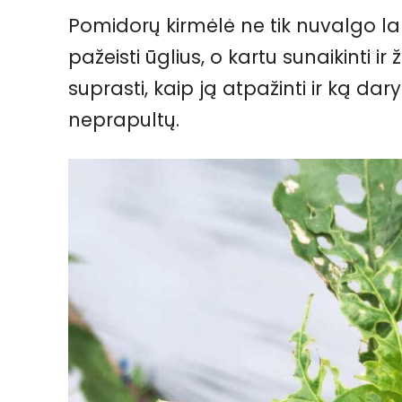
Pomidorų kirmėlė ne tik nuvalgo lap
pažeisti ūglius, o kartu sunaikinti ir
suprasti, kaip ją atpažinti ir ką da
neprapultų.