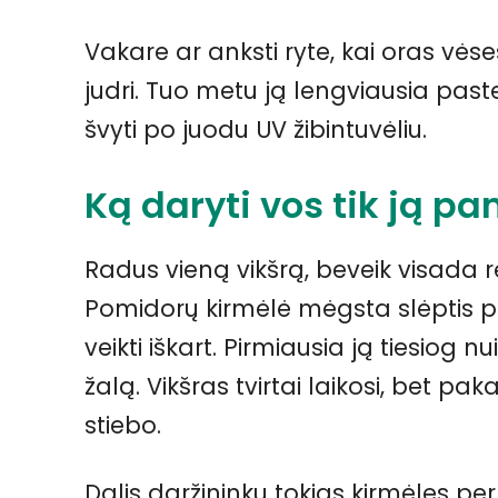
Vakare ar anksti ryte, kai oras vė
judri. Tuo metu ją lengviausia paste
švyti po juodu UV žibintuvėliu.
Ką daryti vos tik ją p
Radus vieną vikšrą, beveik visada re
Pomidorų kirmėlė mėgsta slėptis po 
veikti iškart. Pirmiausia ją tiesiog 
žalą. Vikšras tvirtai laikosi, bet pak
stiebo.
Dalis daržininkų tokias kirmėles pe