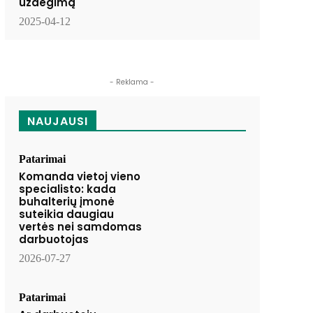
uždegimą
2025-04-12
- Reklama -
NAUJAUSI
Patarimai
Komanda vietoj vieno
specialisto: kada
buhalterių įmonė
suteikia daugiau
vertės nei samdomas
darbuotojas
2026-07-27
Patarimai