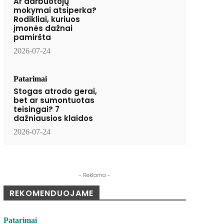
Ar darbuotojų
mokymai atsiperka?
Rodikliai, kuriuos
įmonės dažnai
pamiršta
2026-07-24
Patarimai
Stogas atrodo gerai,
bet ar sumontuotas
teisingai? 7
dažniausios klaidos
2026-07-24
- Reklama -
REKOMENDUOJAME
Patarimai