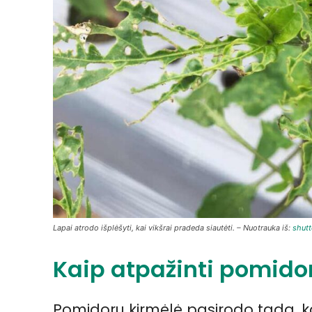
Lapai atrodo išplėšyti, kai vikšrai pradeda siautėti. – Nuotrauka iš:
shut
Kaip atpažinti pomido
Pomidorų kirmėlė pasirodo tada, kai jo