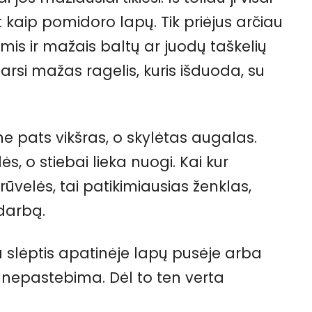
kaip pomidoro lapų. Tik priėjus arčiau
mis ir mažais baltų ar juodų taškelių
arsi mažas ragelis, kuris išduoda, su
 pats vikšras, o skylėtas augalas.
s, o stiebai lieka nuogi. Kai kur
velės, tai patikimiausias ženklas,
 darbą.
 slėptis apatinėje lapų pusėje arba
gai nepastebima. Dėl to ten verta