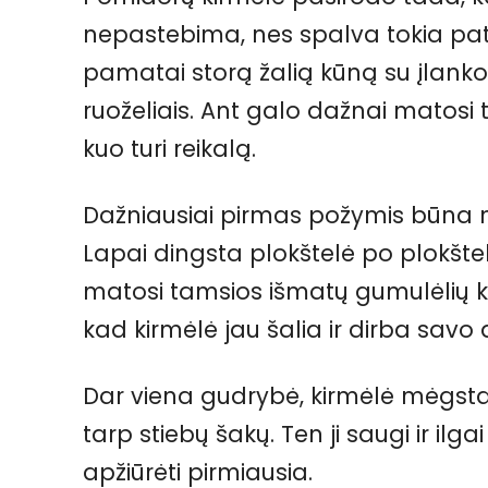
nepastebima, nes spalva tokia pat 
pamatai storą žalią kūną su įlanko
ruoželiais. Ant galo dažnai matosi t
kuo turi reikalą.
Dažniausiai pirmas požymis būna ne
Lapai dingsta plokštelė po plokštelė
matosi tamsios išmatų gumulėlių krū
kad kirmėlė jau šalia ir dirba savo
Dar viena gudrybė, kirmėlė mėgsta
tarp stiebų šakų. Ten ji saugi ir il
apžiūrėti pirmiausia.