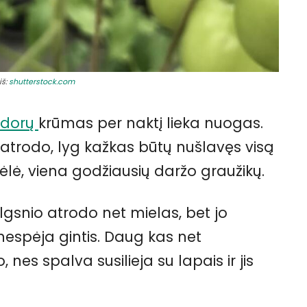
iš:
shutterstock.com
idorų
krūmas per naktį lieka nuogas.
e atrodo, lyg kažkas būtų nušlavęs visą
ėlė, viena godžiausių daržo graužikų.
vilgsnio atrodo net mielas, bet jo
nespėja gintis. Daug kas net
, nes spalva susilieja su lapais ir jis