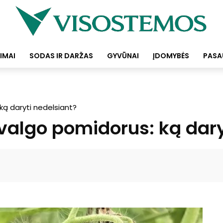
IMAI
SODAS IR DARŽAS
GYVŪNAI
ĮDOMYBĖS
PASA
 ką daryti nedelsiant?
uvalgo pomidorus: ką dary
Facebook
Pinterest