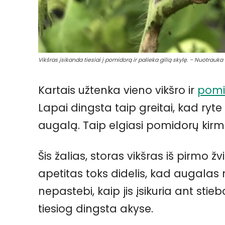
Vikšras įsikanda tiesiai į pomidorą ir palieka gilią skylę. – Nuotrauka 
Kartais užtenka vieno vikšro ir
pom
Lapai dingsta taip greitai, kad ryt
augalą. Taip elgiasi pomidorų kirm
Šis žalias, storas vikšras iš pirmo ž
apetitas toks didelis, kad augalas 
nepastebi, kaip jis įsikuria ant stiebo
tiesiog dingsta akyse.