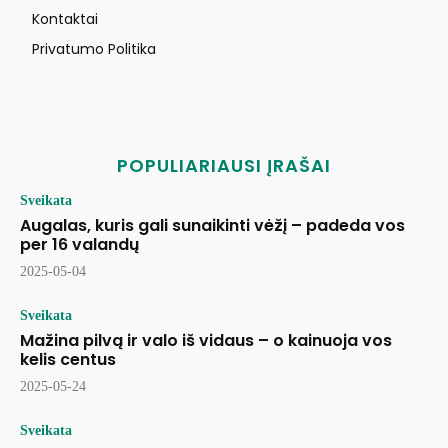
Kontaktai
Privatumo Politika
POPULIARIAUSI ĮRAŠAI
Sveikata
Augalas, kuris gali sunaikinti vėžį – padeda vos
per 16 valandų
2025-05-04
Sveikata
Mažina pilvą ir valo iš vidaus – o kainuoja vos
kelis centus
2025-05-24
Sveikata