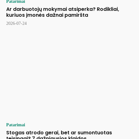
Patarimai
Ar darbuotojų mokymai atsiperka? Rodikliai,
kuriuos įmonės dažnai pamiršta
2026-07-24
Patarimai
Stogas atrodo gerai, bet ar sumontuotas
teisingai? 7 dažniausios klaidos