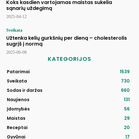
Koks kasdien vartojamas maistas sukelia
sąnarių uždegimą
2025-04-12
Sveikata
Užtenka kelių gurkšnių per dieną – cholesterolis
sugrįš į normą
2025-06-08
KATEGORIJOS
Patarimai
1539
Sveikata
730
Sodas ir daržas
660
Naujienos
131
Įdomybės
56
Maistas
29
Receptai
20
Gyvūnai
17