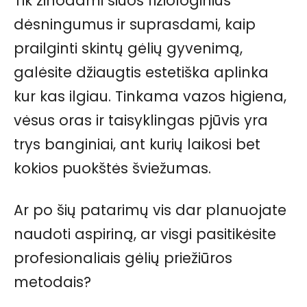
Tik žinodami šiuos fiziologinius
dėsningumus ir suprasdami, kaip
prailginti skintų gėlių gyvenimą,
galėsite džiaugtis estetiška aplinka
kur kas ilgiau. Tinkama vazos higiena,
vėsus oras ir taisyklingas pjūvis yra
trys banginiai, ant kurių laikosi bet
kokios puokštės šviežumas.
Ar po šių patarimų vis dar planuojate
naudoti aspiriną, ar visgi pasitikėsite
profesionaliais gėlių priežiūros
metodais?