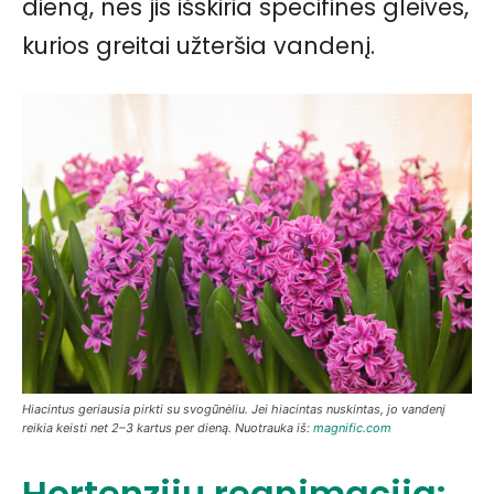
dieną, nes jis išskiria specifines gleives,
kurios greitai užteršia vandenį.
Hiacintus geriausia pirkti su svogūnėliu. Jei hiacintas nuskintas, jo vandenį
reikia keisti net 2–3 kartus per dieną. Nuotrauka iš:
magnific.com
Hortenzijų reanimacija: