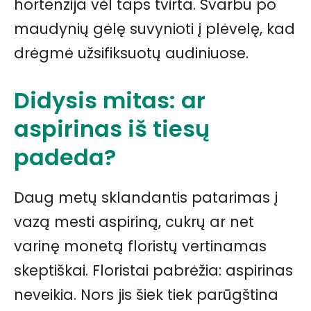
hortenzija vėl taps tvirta. Svarbu po
maudynių gėlę suvynioti į plėvelę, kad
drėgmė užsifiksuotų audiniuose.
Didysis mitas: ar
aspirinas iš tiesų
padeda?
Daug metų sklandantis patarimas į
vazą mesti aspiriną, cukrų ar net
varinę monetą floristų vertinamas
skeptiškai. Floristai pabrėžia: aspirinas
neveikia. Nors jis šiek tiek parūgština