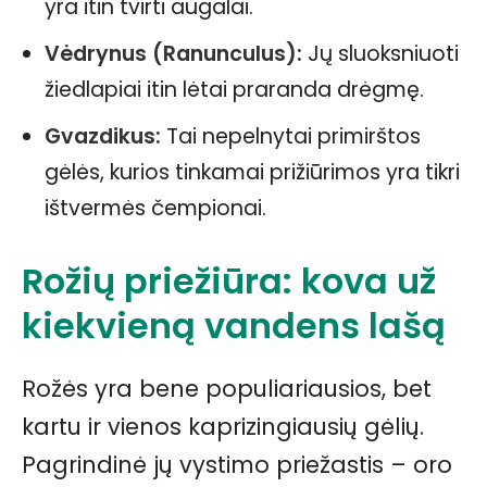
yra itin tvirti augalai.
Vėdrynus (Ranunculus):
Jų sluoksniuoti
žiedlapiai itin lėtai praranda drėgmę.
Gvazdikus:
Tai nepelnytai primirštos
gėlės, kurios tinkamai prižiūrimos yra tikri
ištvermės čempionai.
Rožių priežiūra: kova už
kiekvieną vandens lašą
Rožės yra bene populiariausios, bet
kartu ir vienos kaprizingiausių gėlių.
Pagrindinė jų vystimo priežastis – oro