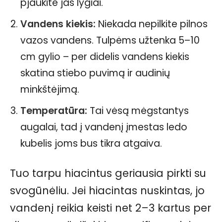
pjaukite jas lygiai.
Vandens kiekis:
Niekada nepilkite pilnos
vazos vandens. Tulpėms užtenka 5–10
cm gylio – per didelis vandens kiekis
skatina stiebo puvimą ir audinių
minkštėjimą.
Temperatūra:
Tai vėsą mėgstantys
augalai, tad į vandenį įmestas ledo
kubelis joms bus tikra atgaiva.
Tuo tarpu hiacintus geriausia pirkti su
svogūnėliu. Jei hiacintas nuskintas, jo
vandenį reikia keisti net 2–3 kartus per