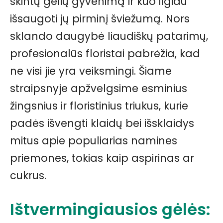
skintų gėlių gyvenimą ir kuo ilgiau
išsaugoti jų pirminį šviežumą. Nors
sklando daugybė liaudiškų patarimų,
profesionalūs floristai pabrėžia, kad
ne visi jie yra veiksmingi. Šiame
straipsnyje apžvelgsime esminius
žingsnius ir floristinius triukus, kurie
padės išvengti klaidų bei išsklaidys
mitus apie populiarias namines
priemones, tokias kaip aspirinas ar
cukrus.
Ištvermingiausios gėlės: