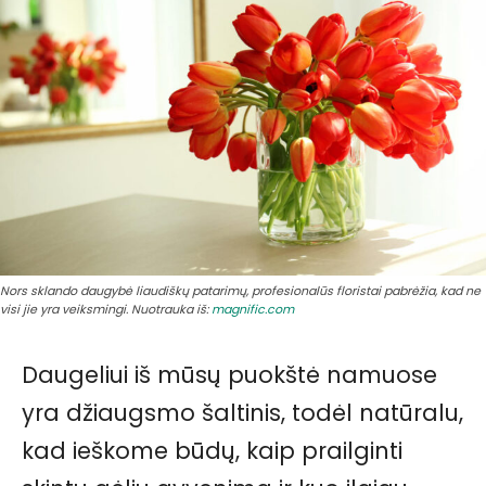
Nors sklando daugybė liaudiškų patarimų, profesionalūs floristai pabrėžia, kad ne
visi jie yra veiksmingi. Nuotrauka iš:
magnific.com
Daugeliui iš mūsų puokštė namuose
yra džiaugsmo šaltinis, todėl natūralu,
kad ieškome būdų, kaip prailginti