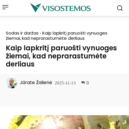
Sodas ir daržas
Kaip lapkritį paruošti vynuoges
žiemai, kad neprarastumėte derliaus
Kaip lapkritį paruošti vynuoges
žiemai, kad neprarastumėte
derliaus
Jūrate Žalienė
0
2025-11-13
Facebook
Pinterest
WhatsApp