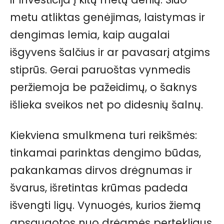
metu atliktas genėjimas, laistymas ir
dengimas lemia, kaip augalai
išgyvens šalčius ir ar pavasarį atgims
stiprūs. Gerai paruoštas vynmedis
peržiemoja be pažeidimų, o šaknys
išlieka sveikos net po didesnių šalnų.
Kiekviena smulkmena turi reikšmės:
tinkamai parinktas dengimo būdas,
pakankamas dirvos drėgnumas ir
švarus, išretintas krūmas padeda
išvengti ligų. Vynuogės, kurios žiemą
apsaugotos nuo drėgmės pertekliaus