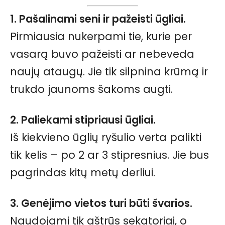
1. Pašalinami seni ir pažeisti ūgliai.
Pirmiausia nukerpami tie, kurie per
vasarą buvo pažeisti ar nebeveda
naujų ataugų. Jie tik silpnina krūmą ir
trukdo jaunoms šakoms augti.
2. Paliekami stipriausi ūgliai.
Iš kiekvieno ūglių ryšulio verta palikti
tik kelis – po 2 ar 3 stipresnius. Jie bus
pagrindas kitų metų derliui.
3. Genėjimo vietos turi būti švarios.
Naudojami tik aštrūs sekatoriai, o