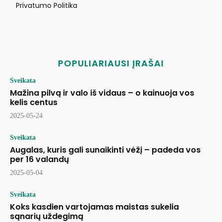
Privatumo Politika
POPULIARIAUSI ĮRAŠAI
Sveikata
Mažina pilvą ir valo iš vidaus – o kainuoja vos
kelis centus
2025-05-24
Sveikata
Augalas, kuris gali sunaikinti vėžį – padeda vos
per 16 valandų
2025-05-04
Sveikata
Koks kasdien vartojamas maistas sukelia
sąnarių uždegimą