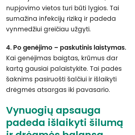
nupjovimo vietos turi būti lygios. Tai
sumažina infekcijų riziką ir padeda
vynmedžiui greičiau užgyti.
4. Po genėjimo – paskutinis laistymas.
Kai genėjimas baigtas, krūmus dar
kartą gausiai palaistykite. Tai padės
šaknims pasiruošti šalčiui ir išlaikyti
drėgmės atsargas iki pavasario.
Vynuogių apsauga
padeda išlaikyti šilumą
ir drėgmės balansą