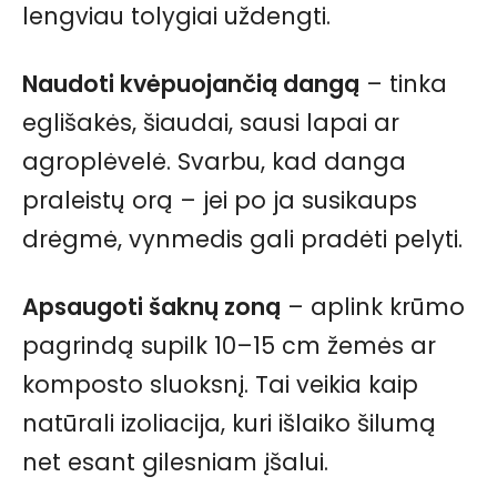
lengviau tolygiai uždengti.
Naudoti kvėpuojančią dangą
– tinka
eglišakės, šiaudai, sausi lapai ar
agroplėvelė. Svarbu, kad danga
praleistų orą – jei po ja susikaups
drėgmė, vynmedis gali pradėti pelyti.
Apsaugoti šaknų zoną
– aplink krūmo
pagrindą supilk 10–15 cm žemės ar
komposto sluoksnį. Tai veikia kaip
natūrali izoliacija, kuri išlaiko šilumą
net esant gilesniam įšalui.