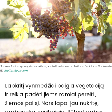
Subrendusios vynuogės saulėje – paskutiniai rudens derliaus ženklai. – Nuotrauka
iš:
shutterstock.com
Lapkritį vynmedžiai baigia vegetaciją
ir reikia padėti jiems ramiai pereiti į
žiemos poilsį. Nors lapai jau nukritę,
darbas dar nesibaigia. Būtent dabar