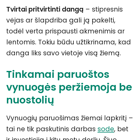
Tvirtai pritvirtinti dangą
– stipresnis
vėjas ar šlapdriba gali ją pakelti,
todėl verta prispausti akmenimis ar
lentomis. Tokiu būdu užtikrinama, kad
danga liks savo vietoje visą žiemą.
Tinkamai paruoštos
vynuogės peržiemoja be
nuostolių
Vynuogių paruošimas žiemai lapkritį –
tai ne tik paskutinis darbas
sode
, bet
ir investicija į kitų metų derlių. Šiuo