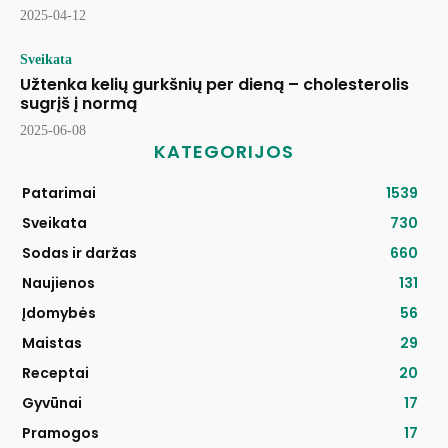
2025-04-12
Sveikata
Užtenka kelių gurkšnių per dieną – cholesterolis
sugrįš į normą
2025-06-08
KATEGORIJOS
Patarimai
1539
Sveikata
730
Sodas ir daržas
660
Naujienos
131
Įdomybės
56
Maistas
29
Receptai
20
Gyvūnai
17
Pramogos
17