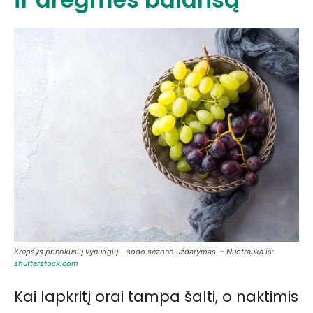
Krepšys prinokusių vynuogių – sodo sezono uždarymas. – Nuotrauka iš:
shutterstock.com
Kai lapkritį orai tampa šalti, o naktimis