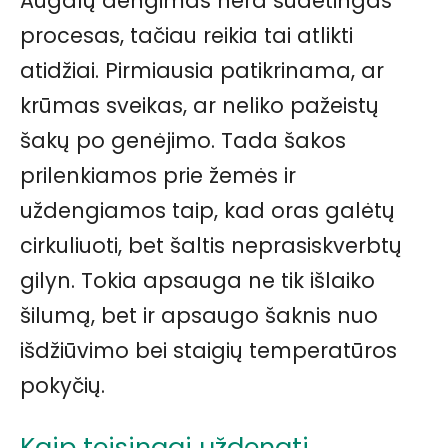
Augalų dengimas nėra sudėtingas
procesas, tačiau reikia tai atlikti
atidžiai. Pirmiausia patikrinama, ar
krūmas sveikas, ar neliko pažeistų
šakų po genėjimo. Tada šakos
prilenkiamos prie žemės ir
uždengiamos taip, kad oras galėtų
cirkuliuoti, bet šaltis neprasiskverbtų
gilyn. Tokia apsauga ne tik išlaiko
šilumą, bet ir apsaugo šaknis nuo
išdžiūvimo bei staigių temperatūros
pokyčių.
Kaip teisingai uždengti