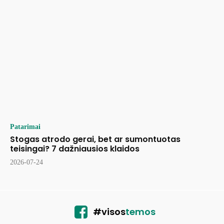
Patarimai
Stogas atrodo gerai, bet ar sumontuotas
teisingai? 7 dažniausios klaidos
2026-07-24
#visos
temos