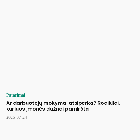
Patarimai
Ar darbuotojų mokymai atsiperka? Rodikliai,
kuriuos įmonės dažnai pamiršta
2026-07-24