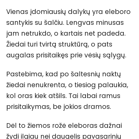
Vienas įdomiausių dalykų yra eleboro
santykis su šalčiu. Lengvas minusas
jam netrukdo, o kartais net padeda.
Žiedai turi tvirtą struktūrą, o pats
augalas prisitaikęs prie vėsių sąlygų.
Pastebima, kad po šaltesnių naktų
žiedai nenukrenta, o tiesiog palaukia,
kol oras kiek atšils. Tai labai ramus
prisitaikymas, be jokios dramos.
Dėl to žiemos rožė eleboras dažnai
žydi ilgiau nei daugelis pavasarinių