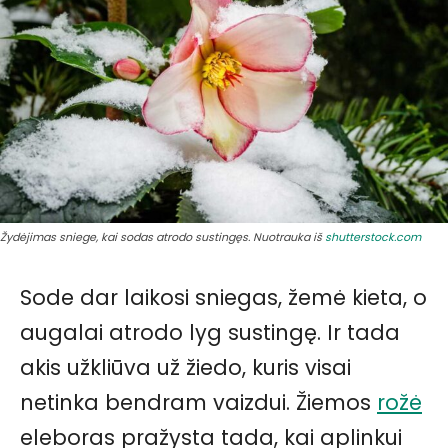
Žydėjimas sniege, kai sodas atrodo sustingęs. Nuotrauka iš
shutterstock.com
Sode dar laikosi sniegas, žemė kieta, o
augalai atrodo lyg sustingę. Ir tada
akis užkliūva už žiedo, kuris visai
netinka bendram vaizdui. Žiemos
rožė
eleboras pražysta tada, kai aplinkui