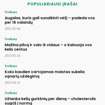
POPULIARIAUSI ĮRAŠAI
Sveikata
Augalas, kuris gali sunaikinti vėžį – padeda vos
per 16 valandų
2025-05-04
Sveikata
Mažina pilvą ir valo iš vidaus – o kainuoja vos
kelis centus
2025-05-24
Sveikata
Koks kasdien vartojamas maistas sukelia
sąnarių uždegimą
2025-04-12
Sveikata
Užtenka kelių gurkšnių per dieną – cholesterolis
sugrįš į normą