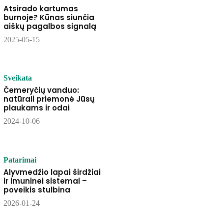
Atsirado kartumas
burnoje? Kūnas siunčia
aiškų pagalbos signalą
2025-05-15
Sveikata
Čemeryčių vanduo:
natūrali priemonė Jūsų
plaukams ir odai
2024-10-06
Patarimai
Alyvmedžio lapai širdžiai
ir imuninei sistemai –
poveikis stulbina
2026-01-24