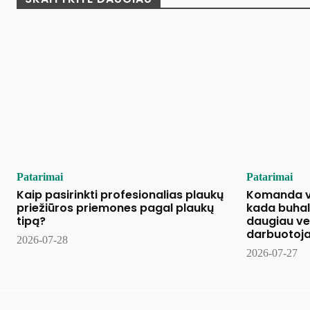
Patarimai
Patarimai
Kaip pasirinkti profesionalias plaukų
Komanda vi
priežiūros priemones pagal plaukų
kada buhal
tipą?
daugiau v
darbuotoj
2026-07-28
2026-07-27