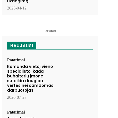
uždegimą
2025-04-12
- Reklama -
NAUJAUSI
Patarimai
Komanda vietoj vieno
specialisto: kada
buhalterių įmonė
suteikia daugiau
vertės nei samdomas
darbuotojas
2026-07-27
Patarimai