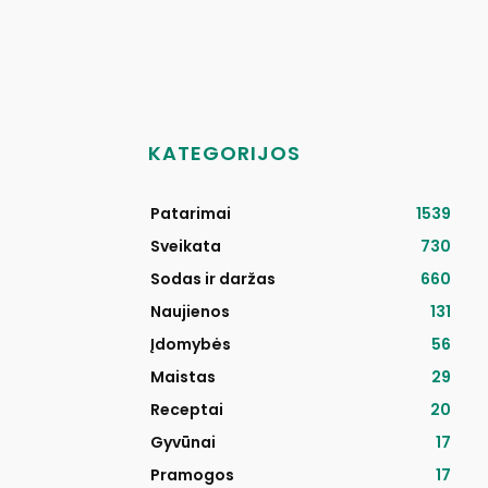
KATEGORIJOS
Patarimai
1539
Sveikata
730
Sodas ir daržas
660
Naujienos
131
Įdomybės
56
Maistas
29
Receptai
20
Gyvūnai
17
Pramogos
17