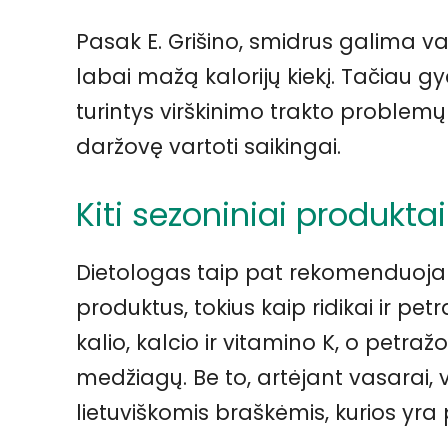
Pasak E. Grišino, smidrus galima val
labai mažą kalorijų kiekį. Tačiau 
turintys virškinimo trakto problemų 
daržovę vartoti saikingai.
Kiti sezoniniai produkt
Dietologas taip pat rekomenduoja a
produktus, tokius kaip ridikai ir pet
kalio, kalcio ir vitamino K, o petra
medžiagų. Be to, artėjant vasarai, 
lietuviškomis braškėmis, kurios yra 