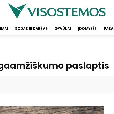
IMAI
SODAS IR DARŽAS
GYVŪNAI
ĮDOMYBĖS
PASA
ilgaamžiškumo paslaptis
Facebook
Pinterest