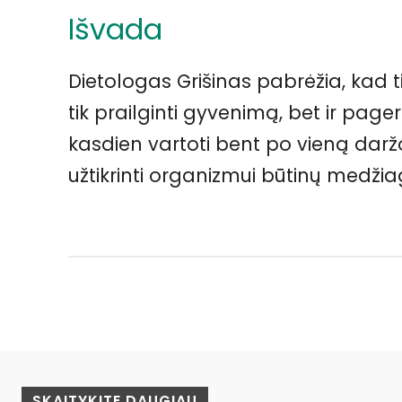
Išvada
Dietologas Grišinas pabrėžia, kad
tik prailginti gyvenimą, bet ir pa
kasdien vartoti bent po vieną daržo
užtikrinti organizmui būtinų medžia
Facebook
Pinterest
Dalintis
SKAITYKITE DAUGIAU