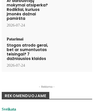
Ar darbuotojų
mokymai atsiperka?
Rodikliai, kuriuos
įmonės dažnai
pamiršta
2026-07-24
Patarimai
Stogas atrodo gerai,
bet ar sumontuotas
teisingai? 7
dažniausios klaidos
2026-07-24
- Reklama -
REKOMENDUOJAME
Sveikata