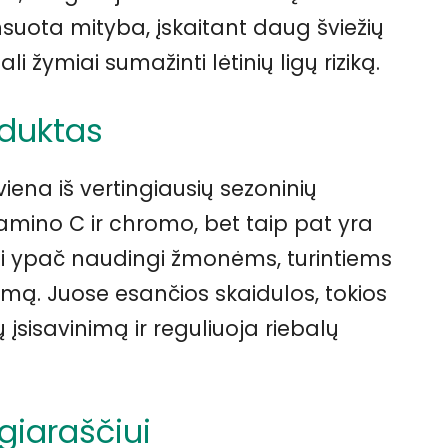
ansuota mityba, įskaitant daug šviežių
ali žymiai sumažinti lėtinių ligų riziką.
oduktas
iena iš vertingiausių sezoninių
itamino C ir chromo, bet taip pat yra
drai ypač naudingi žmonėms, turintiems
ą. Juose esančios skaidulos, tokios
įsisavinimą ir reguliuoja riebalų
giaraščiui