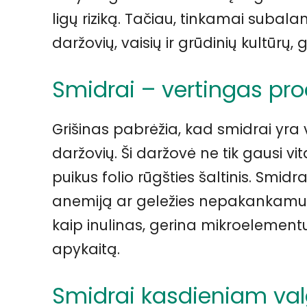
ligų riziką. Tačiau, tinkamai subal
daržovių, vaisių ir grūdinių kultūrų, g
Smidrai – vertingas pr
Grišinas pabrėžia, kad smidrai yra v
daržovių. Ši daržovė ne tik gausi v
puikus folio rūgšties šaltinis. Smi
anemiją ar geležies nepakankamum
kaip inulinas, gerina mikroelementų 
apykaitą.
Smidrai kasdieniam val