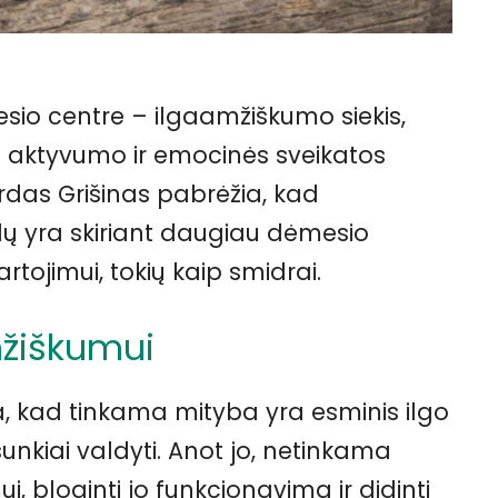
sio centre – ilgaamžiškumo siekis,
o aktyvumo ir emocinės sveikatos
das Grišinas pabrėžia, kad
slų yra skiriant daugiau dėmesio
tojimui, tokių kaip smidrai.
mžiškumui
a, kad tinkama mityba yra esminis ilgo
unkiai valdyti. Anot jo, netinkama
i, bloginti jo funkcionavimą ir didinti