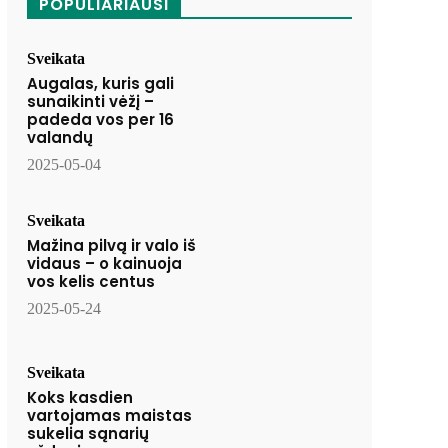
POPULIARIAUSI
Sveikata
Augalas, kuris gali
sunaikinti vėžį –
padeda vos per 16
valandų
2025-05-04
Sveikata
Mažina pilvą ir valo iš
vidaus – o kainuoja
vos kelis centus
2025-05-24
Sveikata
Koks kasdien
vartojamas maistas
sukelia sąnarių