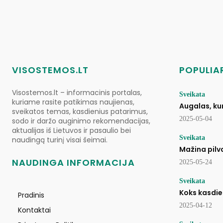
VISOSTEMOS.LT
POPULIAR
Visostemos.lt – informacinis portalas,
Sveikata
kuriame rasite patikimas naujienas,
Augalas, kur
sveikatos temas, kasdienius patarimus,
2025-05-04
sodo ir daržo auginimo rekomendacijas,
aktualijas iš Lietuvos ir pasaulio bei
Sveikata
naudingą turinį visai šeimai.
Mažina pilvą
NAUDINGA INFORMACIJA
2025-05-24
Sveikata
Koks kasdie
Pradinis
2025-04-12
Kontaktai