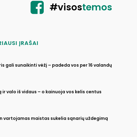
#visos
temos
IAUSI ĮRAŠAI
is gali sunaikinti vėžį – padeda vos per 16 valandų
 ir valo iš vidaus – o kainuoja vos kelis centus
n vartojamas maistas sukelia sąnarių uždegimą