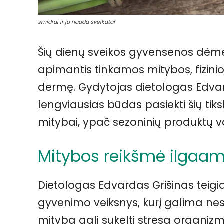
smidrai ir ju nauda sveikatai
Šių dienų sveikos gyvensenos dėme
apimantis tinkamos mitybos, fizini
dermę. Gydytojas dietologas Edvar
lengviausias būdas pasiekti šių tik
mitybai, ypač sezoninių produktų var
Mitybos reikšmė ilgaa
Dietologas Edvardas Grišinas teigi
gyvenimo veiksnys, kurį galima nes
mityba gali sukelti stresą organizmu