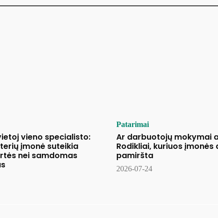
Patarimai
etoj vieno specialisto:
Ar darbuotojų mokymai a
terių įmonė suteikia
Rodikliai, kuriuos įmonės
ertės nei samdomas
pamiršta
as
2026-07-24