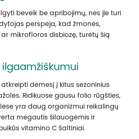
gyti beveik be apribojimų, nes jie turi
gydytojas perspėja, kad žmonės,
ar mikrofloros disbiozę, turėtų šią
ai ilgaamžiškumui
tkreipti dėmesį į kitus sezoninius
ražolės. Ridikuose gausu folio rūgšties,
žolėse yra daug organizmui reikalingų
verta mėgautis šilauogėmis ir
puikūs vitamino C šaltiniai.