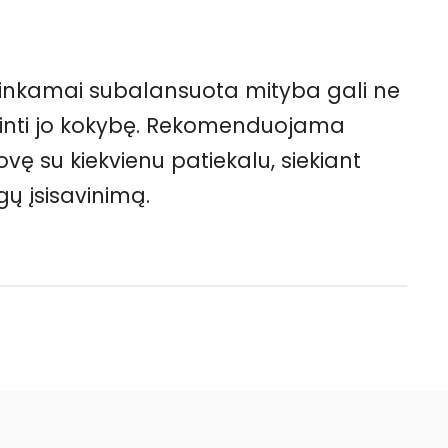
 tinkamai subalansuota mityba gali ne
gerinti jo kokybę. Rekomenduojama
vę su kiekvienu patiekalu, siekiant
gų įsisavinimą.
WhatsApp
Email
Viber