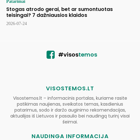
Patarimai
Stogas atrodo gerai, bet ar sumontuotas
teisingai? 7 dažniausios klaidos
2026-07-24
#visos
temos
VISOSTEMOS.LT
Visostemos.lt – informacinis portalas, kuriame rasite
patikimas naujienas, sveikatos temas, kasdienius
patarimus, sodo ir daržo auginimo rekomendacijas,
aktualijas iš Lietuvos ir pasaulio bei naudingą turinį visai
šeimai.
NAUDINGA INFORMACIJA