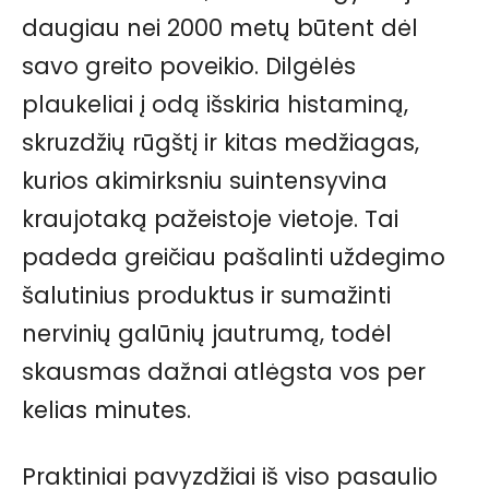
daugiau nei 2000 metų būtent dėl
savo greito poveikio. Dilgėlės
plaukeliai į odą išskiria histaminą,
skruzdžių rūgštį ir kitas medžiagas,
kurios akimirksniu suintensyvina
kraujotaką pažeistoje vietoje. Tai
padeda greičiau pašalinti uždegimo
šalutinius produktus ir sumažinti
nervinių galūnių jautrumą, todėl
skausmas dažnai atlėgsta vos per
kelias minutes.
Praktiniai pavyzdžiai iš viso pasaulio