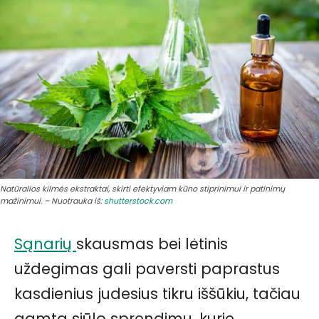
Natūralios kilmės ekstraktai, skirti efektyviam kūno stiprinimui ir patinimų
mažinimui. – Nuotrauka iš:
shutterstock.com
Sąnarių
skausmas bei lėtinis
uždegimas gali paversti paprastus
kasdienius judesius tikru iššūkiu, tačiau
gamta siūlo sprendimų, kurie