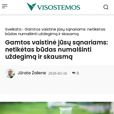
Sveikata
Gamtos vaistinė jūsų sąnariams: netikėtas
būdas numalšinti uždegimą ir skausmą
Gamtos vaistinė jūsų sąnariams:
netikėtas būdas numalšinti
uždegimą ir skausmą
Jūrate Žalienė
0
2026-02-16
Facebook
Pinterest
WhatsApp