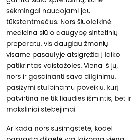
sėkmingai naudojami jau
tūkstantmečius. Nors šiuolaikinė
medicina siūlo daugybę sintetinių
preparatų, vis daugiau žmonių
visame pasaulyje atsigręžia į laiko
patikrintas vaistažoles. Viena iš jų,
nors ir gąsdinanti savo dilginimu,
pasižymi stulbinamu poveikiu, kurį
patvirtina ne tik liaudies išmintis, bet ir
moksliniai stebėjimai.
Ar kada nors susimąstėte, kodėl
paprasta dilgėlė yra laikoma viena