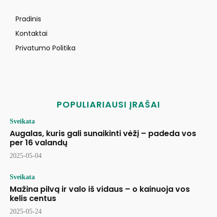
Pradinis
Kontaktai
Privatumo Politika
POPULIARIAUSI ĮRAŠAI
Sveikata
Augalas, kuris gali sunaikinti vėžį – padeda vos
per 16 valandų
2025-05-04
Sveikata
Mažina pilvą ir valo iš vidaus – o kainuoja vos
kelis centus
2025-05-24