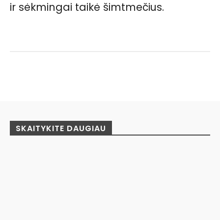
ir sėkmingai taikė šimtmečius.
Facebook
Pinterest
WhatsApp
SKAITYKITE DAUGIAU