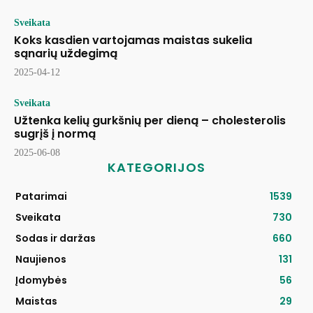
Sveikata
Koks kasdien vartojamas maistas sukelia
sąnarių uždegimą
2025-04-12
Sveikata
Užtenka kelių gurkšnių per dieną – cholesterolis
sugrįš į normą
2025-06-08
KATEGORIJOS
Patarimai
1539
Sveikata
730
Sodas ir daržas
660
Naujienos
131
Įdomybės
56
Maistas
29