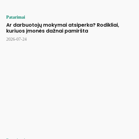
Patarimai
Ar darbuotojų mokymai atsiperka? Rodikliai,
kuriuos įmonės dažnai pamiršta
2026-07-24