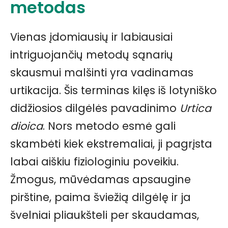
metodas
Vienas įdomiausių ir labiausiai
intriguojančių metodų sąnarių
skausmui malšinti yra vadinamas
urtikacija. Šis terminas kilęs iš lotyniško
didžiosios dilgėlės pavadinimo
Urtica
dioica
. Nors metodo esmė gali
skambėti kiek ekstremaliai, ji pagrįsta
labai aiškiu fiziologiniu poveikiu.
Žmogus, mūvėdamas apsaugine
pirštine, paima šviežią dilgėlę ir ja
švelniai pliaukšteli per skaudamas,