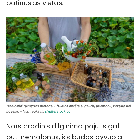
patinusias vietas.
Tradiciniai gamybos metodai užtikrina aukštą augalinių priemonių kokybę bei
poveikį. – Nuotrauka iš:
shutterstock.com
Nors pradinis dilginimo pojūtis gali
būti nemalonus, šis būdas gyvuoja