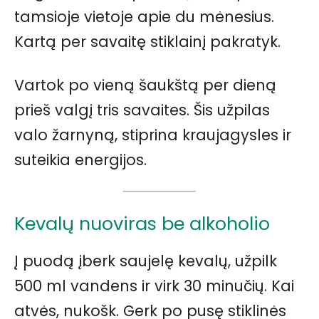
tamsioje vietoje apie du mėnesius.
Kartą per savaitę stiklainį pakratyk.
Vartok po vieną šaukštą per dieną
prieš valgį tris savaites. Šis užpilas
valo žarnyną, stiprina kraujagysles ir
suteikia energijos.
Kevalų nuoviras be alkoholio
Į puodą įberk saujelę kevalų, užpilk
500 ml vandens ir virk 30 minučių. Kai
atvės, nukošk. Gerk po pusę stiklinės