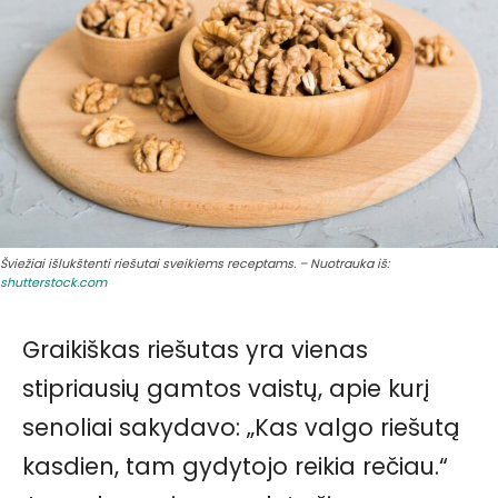
Šviežiai išlukštenti riešutai sveikiems receptams. – Nuotrauka iš:
shutterstock.com
Graikiškas riešutas yra vienas
stipriausių gamtos vaistų, apie kurį
senoliai sakydavo: „Kas valgo riešutą
kasdien, tam gydytojo reikia rečiau.“