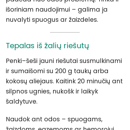
išoriniam naudojimui – galima ja
nuvalyti spuogus ar žaizdeles.
Tepalas iš žalių riešutų
Penki–šeši jauni riešutai susmulkinami
ir sumaišomi su 200 g taukų arba
kokosų aliejaus. Kaitink 20 minučių ant
silpnos ugnies, nukošk ir laikyk
šaldytuve.
Naudok ant odos – spuogams,
žaizdoms, egzemoms ar hemorojui.