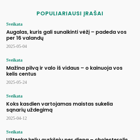
POPULIARIAUSI ĮRAŠAI
Sveikata
Augalas, kuris gali sunaikinti vėžį – padeda vos
per 16 valandų
2025-05-04
Sveikata
Mažina pilvą ir valo iš vidaus – o kainuoja vos
kelis centus
2025-05-24
Sveikata
Koks kasdien vartojamas maistas sukelia
sąnarių uždegimą
2025-04-12
Sveikata
Užtenka kelių gurkšnių per dieną – cholesterolis