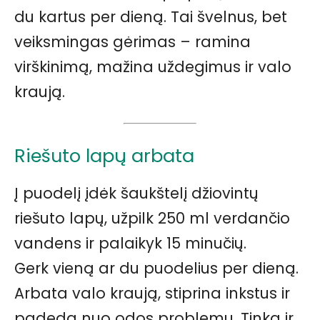
du kartus per dieną. Tai švelnus, bet
veiksmingas gėrimas – ramina
virškinimą, mažina uždegimus ir valo
kraują.
Riešuto lapų arbata
Į puodelį įdėk šaukštelį džiovintų
riešuto lapų, užpilk 250 ml verdančio
vandens ir palaikyk 15 minučių.
Gerk vieną ar du puodelius per dieną.
Arbata valo kraują, stiprina inkstus ir
padeda nuo odos problemų. Tinka ir