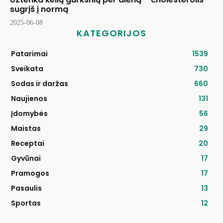
sugrįš į normą
2025-06-08
KATEGORIJOS
Patarimai
1539
Sveikata
730
Sodas ir daržas
660
Naujienos
131
Įdomybės
56
Maistas
29
Receptai
20
Gyvūnai
17
Pramogos
17
Pasaulis
13
Sportas
12