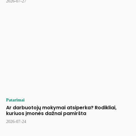
2026-07-27
Patarimai
Ar darbuotojų mokymai atsiperka? Rodikliai,
kuriuos įmonės dažnai pamiršta
2026-07-24