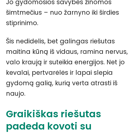
Jo gydomosios savybės žinomos
šimtmečius – nuo žarnyno iki širdies
stiprinimo.
Šis nedidelis, bet galingas riešutas
maitina kūną iš vidaus, ramina nervus,
valo kraują ir suteikia energijos. Net jo
kevalai, pertvarėlės ir lapai slepia
gydomą galią, kurią verta atrasti iš
naujo.
Graikiškas riešutas
padeda kovoti su