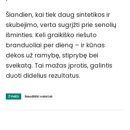
Šiandien, kai tiek daug sintetikos ir
skubėjimo, verta sugrįžti prie senolių
išminties. Keli graikiško riešuto
branduoliai per dieną – ir kūnas
dėkos už ramybę, stiprybę bei
sveikatą. Tai mažas įprotis, galintis
duoti didelius rezultatus.
ŽYMĖS
liaudiški vaistai
Facebook
Pinterest
WhatsApp