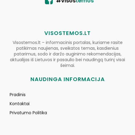
#visos
temos
VISOSTEMOS.LT
Visostemos.lt – informacinis portalas, kuriame rasite
patikimas naujienas, sveikatos temas, kasdienius
patarimus, sodo ir daržo auginimo rekomendacijas,
aktualijas iš Lietuvos ir pasaulio bei naudingą turinį visai
šeimai.
NAUDINGA INFORMACIJA
Pradinis
Kontaktai
Privatumo Politika