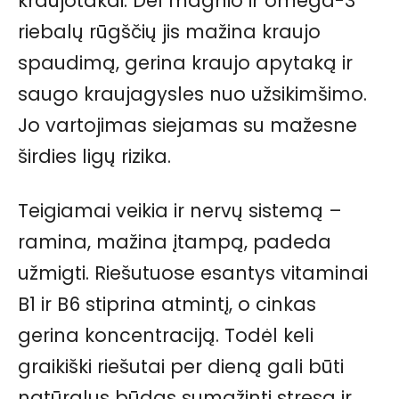
kraujotakai. Dėl magnio ir omega-3
riebalų rūgščių jis mažina kraujo
spaudimą, gerina kraujo apytaką ir
saugo kraujagysles nuo užsikimšimo.
Jo vartojimas siejamas su mažesne
širdies ligų rizika.
Teigiamai veikia ir nervų sistemą –
ramina, mažina įtampą, padeda
užmigti. Riešutuose esantys vitaminai
B1 ir B6 stiprina atmintį, o cinkas
gerina koncentraciją. Todėl keli
graikiški riešutai per dieną gali būti
natūralus būdas sumažinti stresą ir