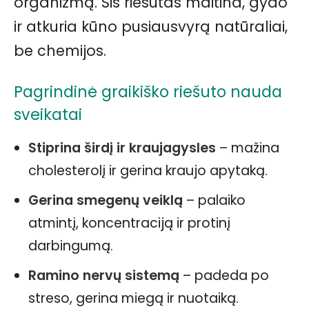
organizmą. Šis riešutas maitina, gydo
ir atkuria kūno pusiausvyrą natūraliai,
be chemijos.
Pagrindinė graikiško riešuto nauda
sveikatai
Stiprina širdį ir kraujagysles
– mažina
cholesterolį ir gerina kraujo apytaką.
Gerina smegenų veiklą
– palaiko
atmintį, koncentraciją ir protinį
darbingumą.
Ramino nervų sistemą
– padeda po
streso, gerina miegą ir nuotaiką.