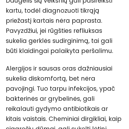
Daugelis šių veiksnių gali pasireikšti
kartu, todėl diagnozuoti tikrąją
priežastį kartais nėra paprasta.
Pavyzdžiui, jei rūgšties refliuksas
sukelia gerklės sudirginimą, tai gali
būti klaidingai palaikyta peršalimu.
Alergijos ir sausas oras dažniausiai
sukelia diskomfortą, bet nėra
pavojingi. Tuo tarpu infekcijos, ypač
bakterinės ar grybelinės, gali
reikalauti gydymo antibiotikais ar
kitais vaistais. Cheminiai dirgikliai, kaip
cigarečių dūmai, gali sukelti lėtinį