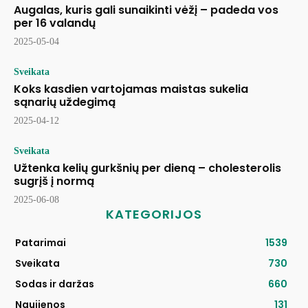
Augalas, kuris gali sunaikinti vėžį – padeda vos
per 16 valandų
2025-05-04
Sveikata
Koks kasdien vartojamas maistas sukelia
sąnarių uždegimą
2025-04-12
Sveikata
Užtenka kelių gurkšnių per dieną – cholesterolis
sugrįš į normą
2025-06-08
KATEGORIJOS
Patarimai
1539
Sveikata
730
Sodas ir daržas
660
Naujienos
131