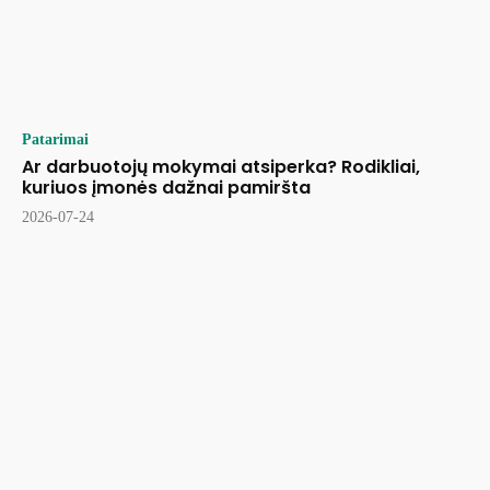
Patarimai
Ar darbuotojų mokymai atsiperka? Rodikliai,
kuriuos įmonės dažnai pamiršta
2026-07-24