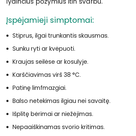
lydinčius požymius itin svarbu.
Įspėjamieji simptomai:
Stiprus, ilgai trunkantis skausmas.
Sunku ryti ar kvėpuoti.
Kraujas seilėse ar kosulyje.
Karščiavimas virš 38 °C.
Patinę limfmazgiai.
Balso netekimas ilgiau nei savaitę.
Išplitę bėrimai ar niežėjimas.
Nepaaiškinamas svorio kritimas.