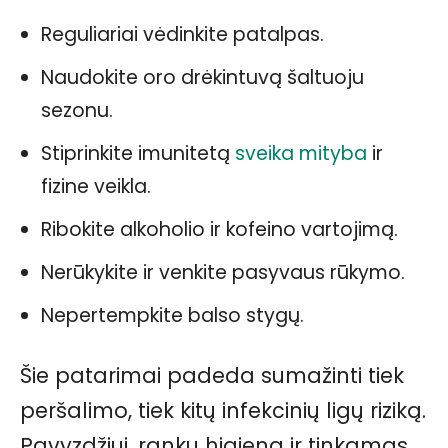
Reguliariai vėdinkite patalpas.
Naudokite oro drėkintuvą šaltuoju
sezonu.
Stiprinkite imunitetą
sveika mityba
ir
fizine veikla.
Ribokite alkoholio ir kofeino vartojimą.
Nerūkykite ir venkite pasyvaus rūkymo.
Nepertempkite balso stygų.
Šie patarimai padeda sumažinti tiek
peršalimo, tiek kitų infekcinių ligų riziką.
Pavyzdžiui, rankų higiena ir tinkamas