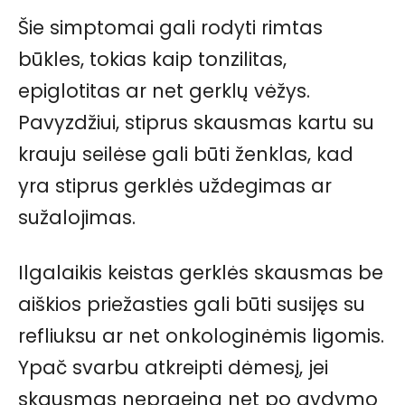
Šie simptomai gali rodyti rimtas
būkles, tokias kaip tonzilitas,
epiglotitas ar net gerklų vėžys.
Pavyzdžiui, stiprus skausmas kartu su
krauju seilėse gali būti ženklas, kad
yra stiprus gerklės uždegimas ar
sužalojimas.
Ilgalaikis keistas gerklės skausmas be
aiškios priežasties gali būti susijęs su
refliuksu ar net onkologinėmis ligomis.
Ypač svarbu atkreipti dėmesį, jei
skausmas nepraeina net po gydymo