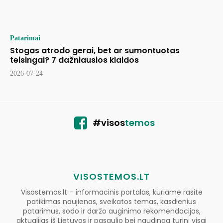
Patarimai
Stogas atrodo gerai, bet ar sumontuotas
teisingai? 7 dažniausios klaidos
2026-07-24
#visos
temos
VISOSTEMOS.LT
Visostemos.lt – informacinis portalas, kuriame rasite
patikimas naujienas, sveikatos temas, kasdienius
patarimus, sodo ir daržo auginimo rekomendacijas,
aktualijas iš Lietuvos ir pasaulio bei naudingą turinį visai