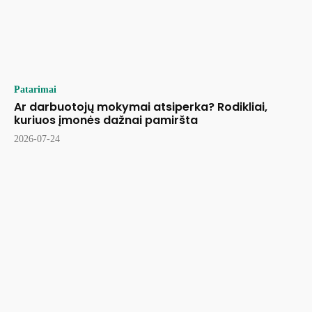
Patarimai
Ar darbuotojų mokymai atsiperka? Rodikliai,
kuriuos įmonės dažnai pamiršta
2026-07-24