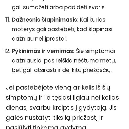
gali sumažėti arba padidėti svoris.
Dažnesnis šlapinimasis:
Kai kurios
moterys gali pastebėti, kad šlapinasi
dažniau nei įprastai.
Pykinimas ir vėmimas:
Šie simptomai
dažniausiai pasireiškia nėštumo metu,
bet gali atsirasti ir dėl kitų priežasčių.
Jei pastebėjote vieną ar kelis iš šių
simptomų ir jie tęsiasi ilgiau nei kelias
dienas, svarbu kreiptis į gydytoją. Jis
galės nustatyti tikslią priežastį ir
pasiūlyti tinkamą gydymą.