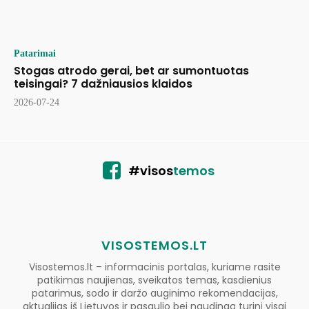
Patarimai
Stogas atrodo gerai, bet ar sumontuotas
teisingai? 7 dažniausios klaidos
2026-07-24
#visos
temos
VISOSTEMOS.LT
Visostemos.lt – informacinis portalas, kuriame rasite
patikimas naujienas, sveikatos temas, kasdienius
patarimus, sodo ir daržo auginimo rekomendacijas,
aktualijas iš Lietuvos ir pasaulio bei naudingą turinį visai