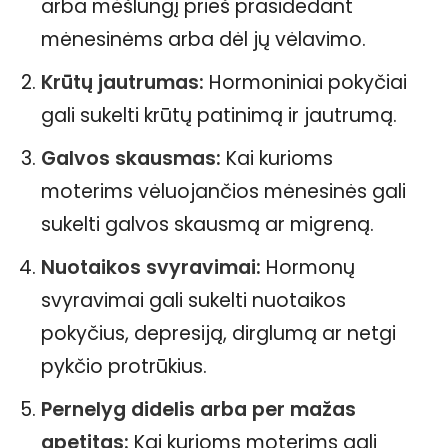
arba mėšlungį prieš prasidedant
mėnesinėms arba dėl jų vėlavimo.
Krūtų jautrumas:
Hormoniniai pokyčiai
gali sukelti krūtų patinimą ir jautrumą.
Galvos skausmas:
Kai kurioms
moterims vėluojančios mėnesinės gali
sukelti galvos skausmą ar migreną.
Nuotaikos svyravimai:
Hormonų
svyravimai gali sukelti nuotaikos
pokyčius, depresiją, dirglumą ar netgi
pykčio protrūkius.
Pernelyg didelis arba per mažas
apetitas:
Kai kurioms moterims gali