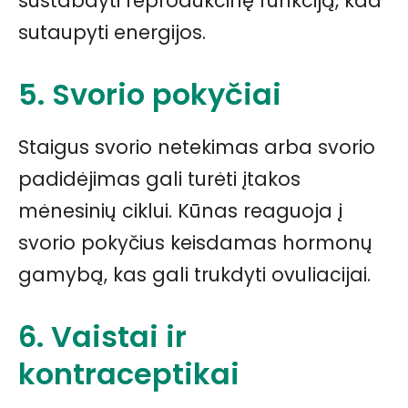
sustabdyti reprodukcinę funkciją, kad
sutaupyti energijos.
5. Svorio pokyčiai
Staigus svorio netekimas arba svorio
padidėjimas gali turėti įtakos
mėnesinių ciklui. Kūnas reaguoja į
svorio pokyčius keisdamas hormonų
gamybą, kas gali trukdyti ovuliacijai.
6. Vaistai ir
kontraceptikai