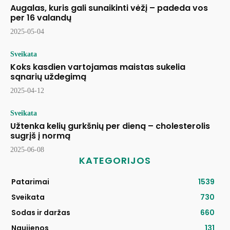
Augalas, kuris gali sunaikinti vėžį – padeda vos
per 16 valandų
2025-05-04
Sveikata
Koks kasdien vartojamas maistas sukelia
sąnarių uždegimą
2025-04-12
Sveikata
Užtenka kelių gurkšnių per dieną – cholesterolis
sugrįš į normą
2025-06-08
KATEGORIJOS
Patarimai
1539
Sveikata
730
Sodas ir daržas
660
Naujienos
131