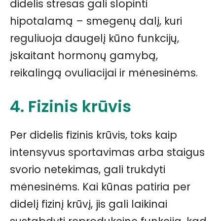
didelis stresas gali slopinti
hipotalamą – smegenų dalį, kuri
reguliuoja daugelį kūno funkcijų,
įskaitant hormonų gamybą,
reikalingą ovuliacijai ir mėnesinėms.
4. Fizinis krūvis
Per didelis fizinis krūvis, toks kaip
intensyvus sportavimas arba staigus
svorio netekimas, gali trukdyti
mėnesinėms. Kai kūnas patiria per
didelį fizinį krūvį, jis gali laikinai