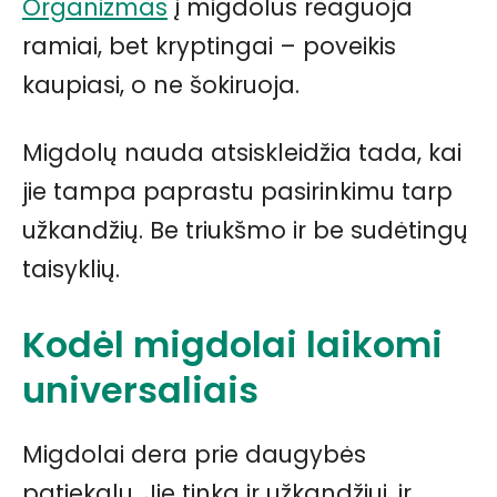
Organizmas
į migdolus reaguoja
ramiai, bet kryptingai – poveikis
kaupiasi, o ne šokiruoja.
Migdolų nauda atsiskleidžia tada, kai
jie tampa paprastu pasirinkimu tarp
užkandžių. Be triukšmo ir be sudėtingų
taisyklių.
Kodėl migdolai laikomi
universaliais
Migdolai dera prie daugybės
patiekalų. Jie tinka ir užkandžiui, ir