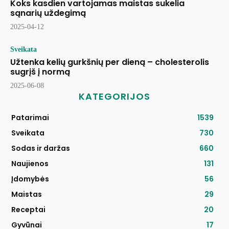
Koks kasdien vartojamas maistas sukelia
sąnarių uždegimą
2025-04-12
Sveikata
Užtenka kelių gurkšnių per dieną – cholesterolis
sugrįš į normą
2025-06-08
KATEGORIJOS
Patarimai
1539
Sveikata
730
Sodas ir daržas
660
Naujienos
131
Įdomybės
56
Maistas
29
Receptai
20
Gyvūnai
17