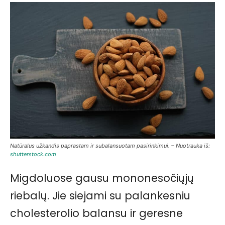
Natūralus užkandis paprastam ir subalansuotam pasirinkimui. – Nuotrauka iš:
shutterstock.com
Migdoluose gausu mononesočiųjų
riebalų. Jie siejami su palankesniu
cholesterolio balansu ir geresne