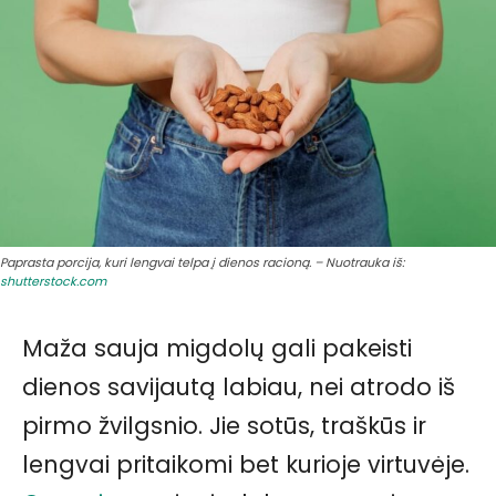
Paprasta porcija, kuri lengvai telpa į dienos racioną. – Nuotrauka iš:
shutterstock.com
Maža sauja migdolų gali pakeisti
dienos savijautą labiau, nei atrodo iš
pirmo žvilgsnio. Jie sotūs, traškūs ir
lengvai pritaikomi bet kurioje virtuvėje.