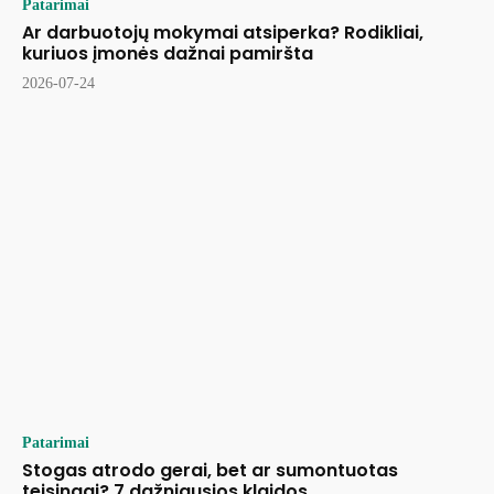
Patarimai
Ar darbuotojų mokymai atsiperka? Rodikliai,
kuriuos įmonės dažnai pamiršta
2026-07-24
Patarimai
Stogas atrodo gerai, bet ar sumontuotas
teisingai? 7 dažniausios klaidos