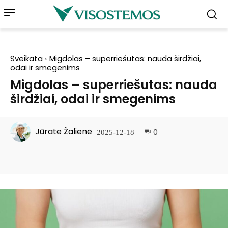
Sveikata
Migdolas – superriešutas: nauda širdžiai,
odai ir smegenims
Migdolas – superriešutas: nauda
širdžiai, odai ir smegenims
Jūrate Žalienė
0
2025-12-18
Facebook
Pinterest
WhatsApp