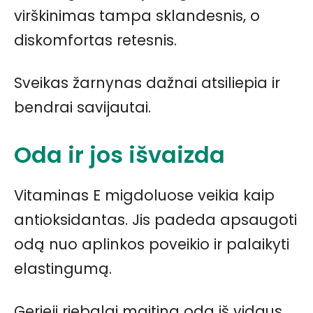
virškinimas tampa sklandesnis, o
diskomfortas retesnis.
Sveikas žarnynas dažnai atsiliepia ir
bendrai savijautai.
Oda ir jos išvaizda
Vitaminas E migdoluose veikia kaip
antioksidantas. Jis padeda apsaugoti
odą nuo aplinkos poveikio ir palaikyti
elastingumą.
Gerieji riebalai maitina odą iš vidaus.