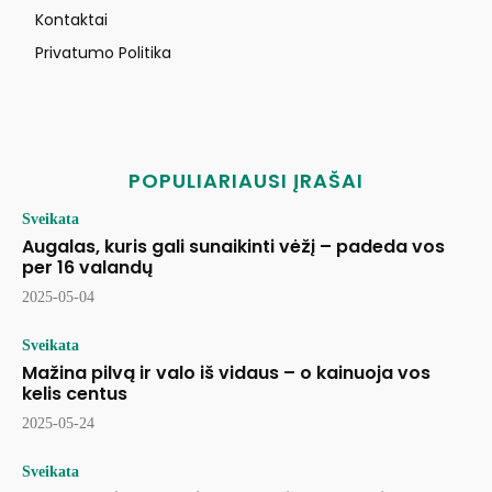
Kontaktai
Privatumo Politika
POPULIARIAUSI ĮRAŠAI
Sveikata
Augalas, kuris gali sunaikinti vėžį – padeda vos
per 16 valandų
2025-05-04
Sveikata
Mažina pilvą ir valo iš vidaus – o kainuoja vos
kelis centus
2025-05-24
Sveikata