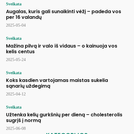
Sveikata
Augalas, kuris gali sunaikinti vėžį – padeda vos
per 16 valandų
2025-05-04
Sveikata
Mažina pilvą ir valo iš vidaus – o kainuoja vos
kelis centus
2025-05-24
Sveikata
Koks kasdien vartojamas maistas sukelia
sąnarių uždegimą
2025-04-12
Sveikata
Užtenka kelių gurkšnių per dieną – cholesterolis
sugrįš į normą
2025-06-08