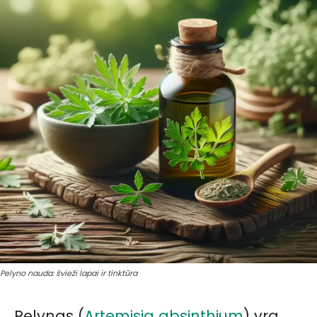
Pelyno nauda: švieži lapai ir tinktūra
Pelynas (
Artemisia absinthium
) yra