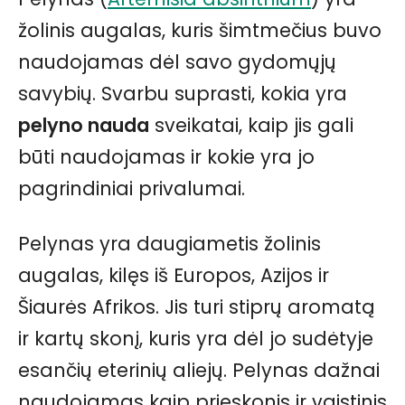
žolinis augalas, kuris šimtmečius buvo
naudojamas dėl savo gydomųjų
savybių. Svarbu suprasti, kokia yra
pelyno nauda
sveikatai, kaip jis gali
būti naudojamas ir kokie yra jo
pagrindiniai privalumai.
Pelynas yra daugiametis žolinis
augalas, kilęs iš Europos, Azijos ir
Šiaurės Afrikos. Jis turi stiprų aromatą
ir kartų skonį, kuris yra dėl jo sudėtyje
esančių eterinių aliejų. Pelynas dažnai
naudojamas kaip prieskonis ir vaistinis