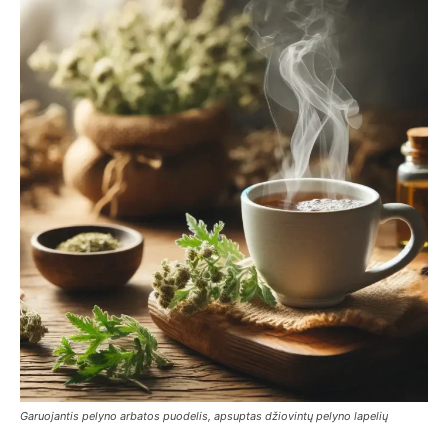
Garuojantis pelyno arbatos puodelis, apsuptas džiovintų pelyno lapelių