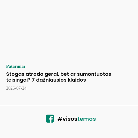
Patarimai
Stogas atrodo gerai, bet ar sumontuotas
teisingai? 7 dažniausios klaidos
2026-07-24
#visos
temos