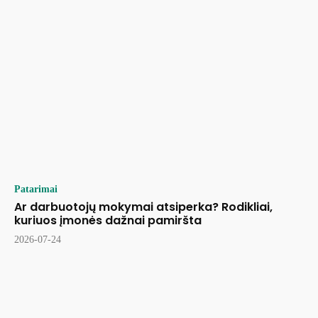
Patarimai
Ar darbuotojų mokymai atsiperka? Rodikliai,
kuriuos įmonės dažnai pamiršta
2026-07-24