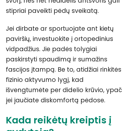
svorį, nes net nedidelis antsvoris gali
stipriai paveikti pėdų sveikatą.
Jei dirbate ar sportuojate ant kietų
paviršių, investuokite į ortopedinius
vidpadžius. Jie padės tolygiai
paskirstyti spaudimą ir sumažins
fascijos įtampą. Be to, atidžiai rinkitės
fizinio aktyvumo lygį, kad
išvengtumėte per didelio krūvio, ypač
jei jaučiate diskomfortą pėdose.
Kada reikėtų kreiptis į