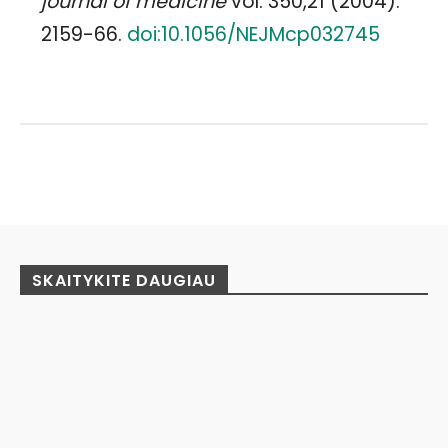
journal of medicine
vol. 350,21 (2004):
2159-66.
doi:10.1056/NEJMcp032745
Facebook
Pinterest
WhatsApp
SKAITYKITE DAUGIAU