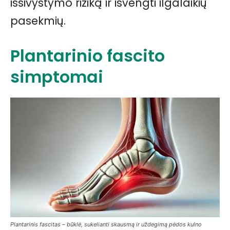
išsivystymo riziką ir išvengti ilgalaikių
pasekmių.
Plantarinio fascito
simptomai
Plantarinis fascitas – būklė, sukelianti skausmą ir uždegimą pėdos kulno