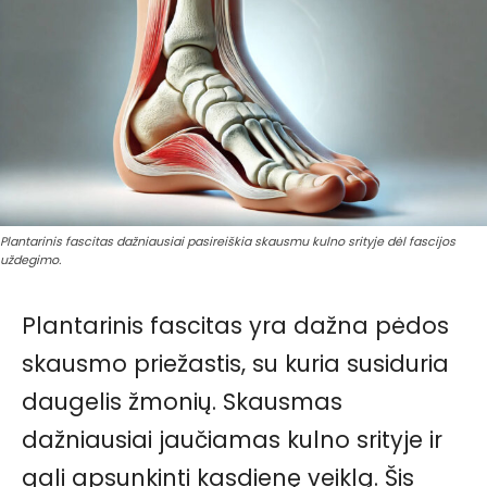
Plantarinis fascitas dažniausiai pasireiškia skausmu kulno srityje dėl fascijos
uždegimo.
Plantarinis fascitas yra dažna pėdos
skausmo priežastis, su kuria susiduria
daugelis žmonių. Skausmas
dažniausiai jaučiamas kulno srityje ir
gali apsunkinti kasdienę veiklą. Šis