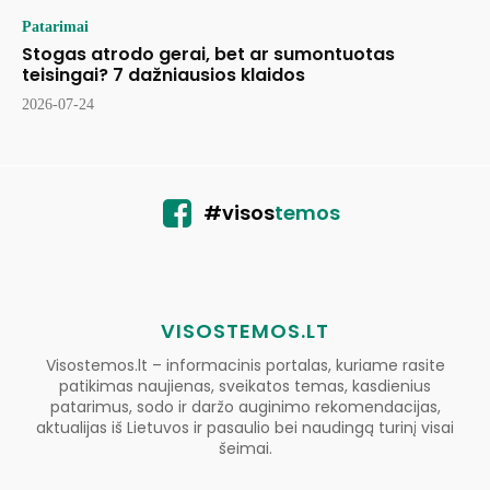
Patarimai
Stogas atrodo gerai, bet ar sumontuotas
teisingai? 7 dažniausios klaidos
2026-07-24
#visos
temos
VISOSTEMOS.LT
Visostemos.lt – informacinis portalas, kuriame rasite
patikimas naujienas, sveikatos temas, kasdienius
patarimus, sodo ir daržo auginimo rekomendacijas,
aktualijas iš Lietuvos ir pasaulio bei naudingą turinį visai
šeimai.