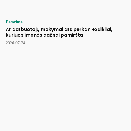
Patarimai
Ar darbuotojų mokymai atsiperka? Rodikliai,
kuriuos įmonės dažnai pamiršta
2026-07-24