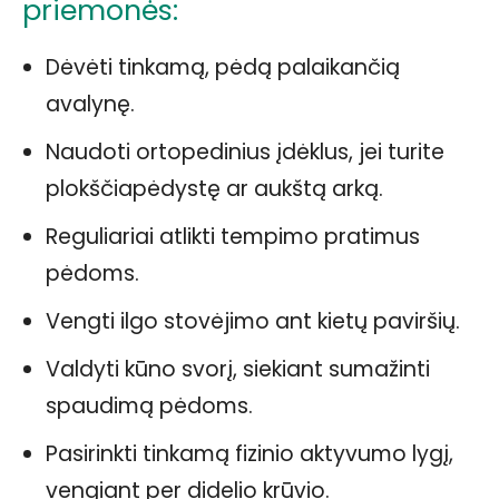
priemonės:
Dėvėti tinkamą, pėdą palaikančią
avalynę.
Naudoti ortopedinius įdėklus, jei turite
plokščiapėdystę ar aukštą arką.
Reguliariai atlikti tempimo pratimus
pėdoms.
Vengti ilgo stovėjimo ant kietų paviršių.
Valdyti kūno svorį, siekiant sumažinti
spaudimą pėdoms.
Pasirinkti tinkamą fizinio aktyvumo lygį,
vengiant per didelio krūvio.