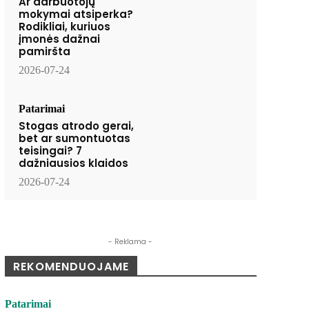
Ar darbuotojų
mokymai atsiperka?
Rodikliai, kuriuos
įmonės dažnai
pamiršta
2026-07-24
Patarimai
Stogas atrodo gerai,
bet ar sumontuotas
teisingai? 7
dažniausios klaidos
2026-07-24
- Reklama -
REKOMENDUOJAME
Patarimai