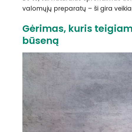
valomųjų preparatų – ši gira veikia 
Gėrimas, kuris teigiam
būseną