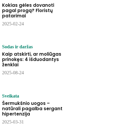
Kokias gėles dovanoti
pagal progą? Floristų
patarimai
2025-02-24
Sodas ir daržas
Kaip atskirti, ar moliūgas
prinokęs: 4 išduodantys
ženklai
2025-08-24
Sveikata
Šermukšnio uogos –
natūrali pagalba sergant
hipertenzija
2025-03-31