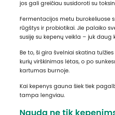
jos gali greičiau susidoroti su toksin
Fermentacijos metu burokėliuose s
rūgštys ir probiotikai. Jie palaiko s
susiję su kepenų veikla – juk daug
Be to, ši gira švelniai skatina tulži
kurių virškinimas lėtas, o po sunk
kartumas burnoje.
Kai kepenys gauna šiek tiek pagal
tampa lengviau.
Nauda ne tik kepenims,