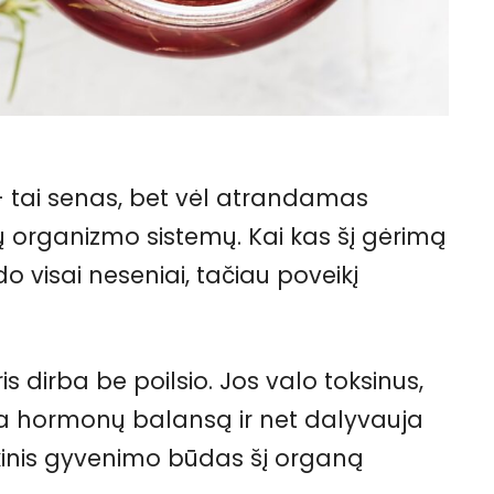
– tai senas, bet vėl atrandamas
ų organizmo sistemų. Kai kas šį gėrimą
do visai neseniai, tačiau poveikį
uris dirba be poilsio. Jos valo toksinus,
oja hormonų balansą ir net dalyvauja
ikinis gyvenimo būdas šį organą