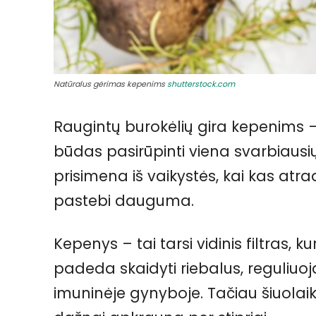
Natūralus gėrimas kepenims
shutterstock.com
Raugintų burokėlių gira kepenims 
būdas pasirūpinti viena svarbiausi
prisimena iš vaikystės, kai kas atra
pastebi dauguma.
Kepenys – tai tarsi vidinis filtras, k
padeda skaidyti riebalus, reguliu
imuninėje gynyboje. Tačiau šiuola