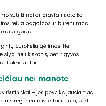
imo sutrikimai ar prasta nuotaika –
enims reikia pagalbos. Ir būtent tada
tikra atgaiva.
ugintų burokėlių gėrimas. Ne
 slypi ne tik skonis, bet ir gyvos
 antioksidantai.
eičiau nei manote
viršutiniškai – jos poveikis jaučiamas
ims regeneruotis, o tai reiškia, kad