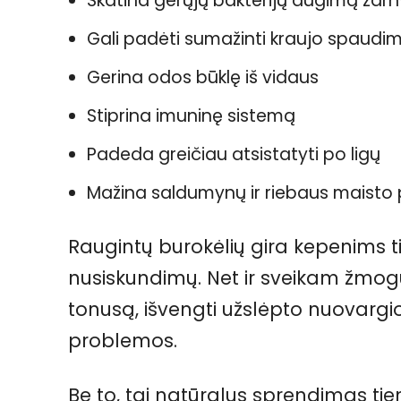
Skatina gerųjų bakterijų augimą žar
Gali padėti sumažinti kraujo spaudi
Gerina odos būklę iš vidaus
Stiprina imuninę sistemą
Padeda greičiau atsistatyti po ligų
Mažina saldumynų ir riebaus maisto 
Raugintų burokėlių gira kepenims tin
nusiskundimų. Net ir sveikam žmogui
tonusą, išvengti užslėpto nuovargi
problemos.
Be to, tai natūralus sprendimas tiem