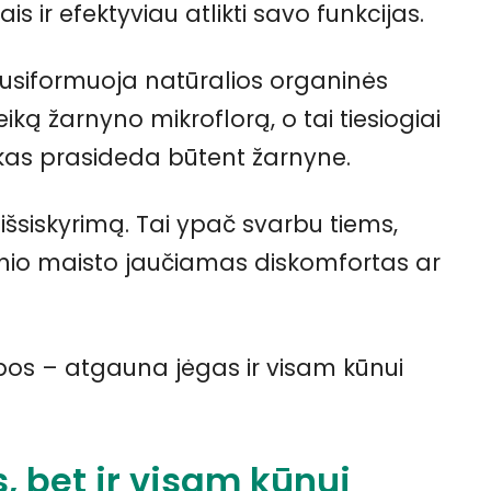
ais ir efektyviau atlikti savo funkcijas.
usiformuoja natūralios organinės
veiką žarnyno mikroflorą, o tai tiesiogiai
 kas prasideda būtent žarnyne.
es išsiskyrimą. Tai ypač svarbu tiems,
esnio maisto jaučiamas diskomfortas ar
bos – atgauna jėgas ir visam kūnui
 bet ir visam kūnui