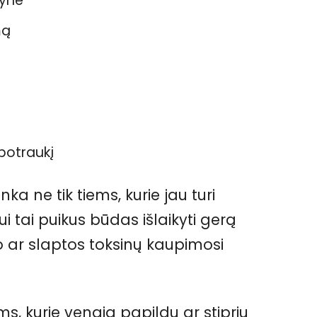
nyne
mą
potraukį
ka ne tik tiems, kurie jau turi
 tai puikus būdas išlaikyti gerą
o ar slaptos toksinų kaupimosi
s, kurie vengia papildų ar stiprių