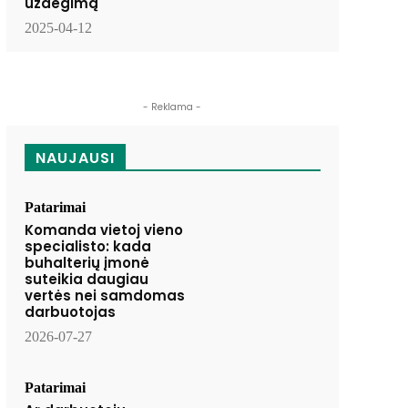
uždegimą
2025-04-12
- Reklama -
NAUJAUSI
Patarimai
Komanda vietoj vieno
specialisto: kada
buhalterių įmonė
suteikia daugiau
vertės nei samdomas
darbuotojas
2026-07-27
Patarimai