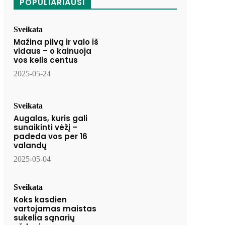
POPULIARIAUSI
Sveikata
Mažina pilvą ir valo iš
vidaus – o kainuoja
vos kelis centus
2025-05-24
Sveikata
Augalas, kuris gali
sunaikinti vėžį –
padeda vos per 16
valandų
2025-05-04
Sveikata
Koks kasdien
vartojamas maistas
sukelia sąnarių