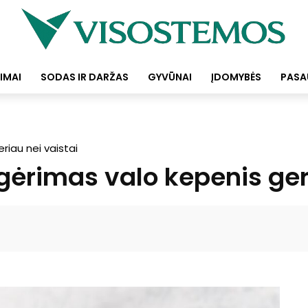
IMAI
SODAS IR DARŽAS
GYVŪNAI
ĮDOMYBĖS
PASA
iau nei vaistai
gėrimas valo kepenis geri
Facebook
Pinterest