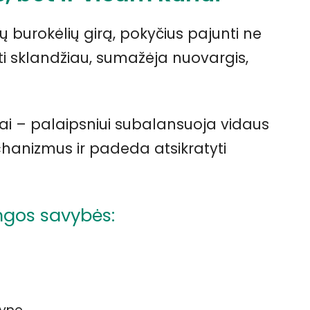
tų burokėlių girą, pokyčius pajunti ne
ikti sklandžiau, sumažėja nuovargis,
intai – palaipsniui subalansuoja vidaus
hanizmus ir padeda atsikratyti
ngos savybės: