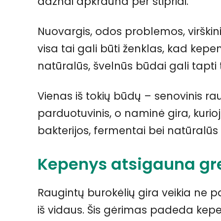
dažnai apkrauna per stipriai.
Nuovargis, odos problemos, virškin
visa tai gali būti ženklas, kad kep
natūralūs, švelnūs būdai gali tapti 
Vienas iš tokių būdų – senovinis ra
parduotuvinis, o naminė gira, kurioje
bakterijos, fermentai bei natūralūs
Kepenys atsigauna gr
Raugintų burokėlių gira veikia ne pa
iš vidaus. Šis gėrimas padeda kepen