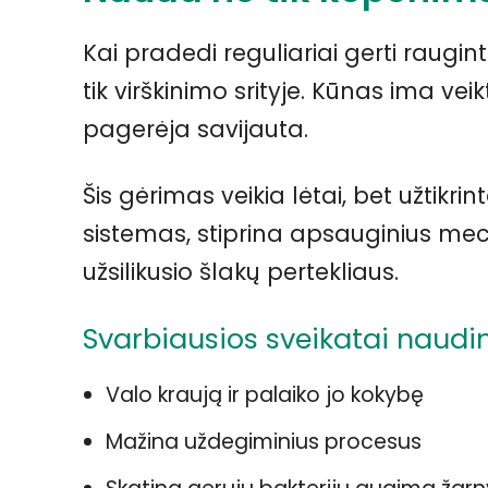
Kai pradedi reguliariai gerti raugin
tik virškinimo srityje. Kūnas ima ve
pagerėja savijauta.
Šis gėrimas veikia lėtai, bet užtikr
sistemas, stiprina apsauginius mec
užsilikusio šlakų pertekliaus.
Svarbiausios sveikatai naudi
Valo kraują ir palaiko jo kokybę
Mažina uždegiminius procesus