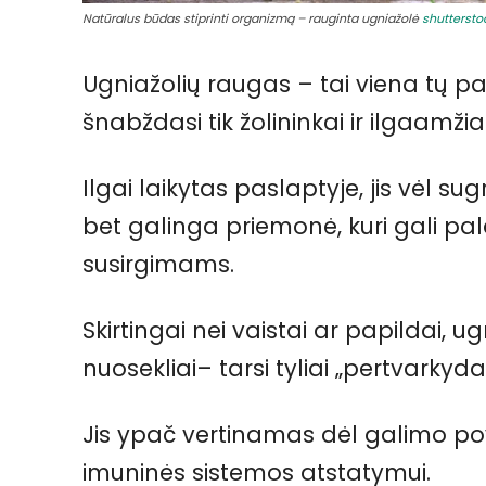
Natūralus būdas stiprinti organizmą – rauginta ugniažolė
shutterst
Ugniažolių raugas – tai viena tų p
šnabždasi tik žolininkai ir ilgaamžiai
Ilgai laikytas paslaptyje, jis vėl su
bet galinga priemonė, kuri gali pa
susirgimams.
Skirtingai nei vaistai ar papildai, ug
nuosekliai– tarsi tyliai „pertvarkyda
Jis ypač vertinamas dėl galimo pove
imuninės sistemos atstatymui.