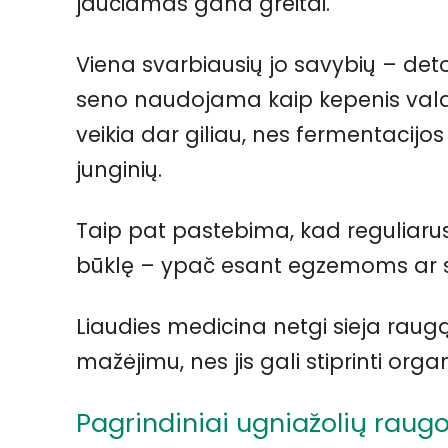
jaučiamas gana greitai.
Viena svarbiausių jo savybių – deto
seno naudojama kaip kepenis valant
veikia dar giliau, nes fermentacij
junginių.
Taip pat pastebima, kad reguliaru
būklę – ypač esant egzemoms ar
Liaudies medicina netgi sieja raugą s
mažėjimu, nes jis gali stiprinti or
Pagrindiniai ugniažolių raugo