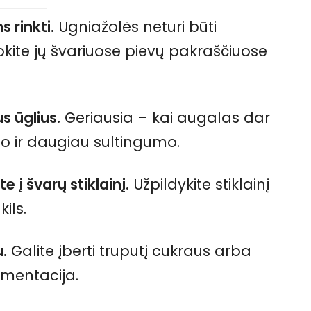
 rinkti.
Ugniažolės neturi būti
kokite jų švariuose pievų pakraščiuose
s ūglius.
Geriausia – kai augalas dar
 ir daugiau sultingumo.
e į švarų stiklainį.
Užpildykite stiklainį
ils.
.
Galite įberti truputį cukraus arba
rmentacija.