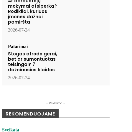
Ar darbuotojų
mokymai atsiperka?
Rodikliai, kuriuos
įmonės dažnai
pamiršta
2026-07-24
Patarimai
Stogas atrodo gerai,
bet ar sumontuotas
teisingai? 7
dažniausios klaidos
2026-07-24
- Reklama -
REKOMENDUOJAME
Sveikata