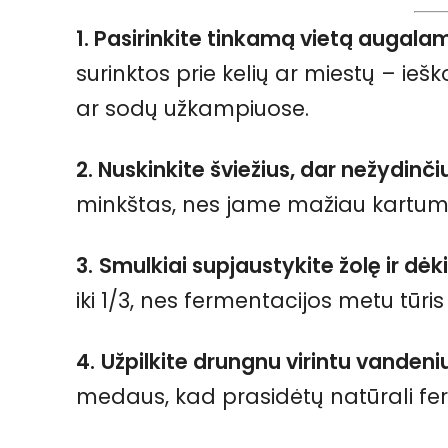
1. Pasirinkite tinkamą vietą augalams
surinktos prie kelių ar miestų – ieš
ar sodų užkampiuose.
2. Nuskinkite šviežius, dar nežydinčiu
minkštas, nes jame mažiau kartumo
3.
Smulkiai supjaustykite žolę ir dėkit
iki 1/3, nes fermentacijos metu tūris k
4.
Užpilkite drungnu virintu vandeniu
medaus, kad prasidėtų natūrali fe