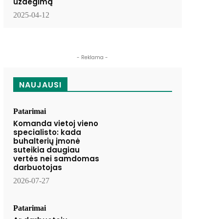
uždegimą
2025-04-12
- Reklama -
NAUJAUSI
Patarimai
Komanda vietoj vieno
specialisto: kada
buhalterių įmonė
suteikia daugiau
vertės nei samdomas
darbuotojas
2026-07-27
Patarimai