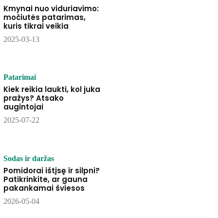
Kmynai nuo viduriavimo:
močiutės patarimas,
kuris tikrai veikia
2025-03-13
Patarimai
Kiek reikia laukti, kol juka
pražys? Atsako
augintojai
2025-07-22
Sodas ir daržas
Pomidorai ištįsę ir silpni?
Patikrinkite, ar gauna
pakankamai šviesos
2026-05-04