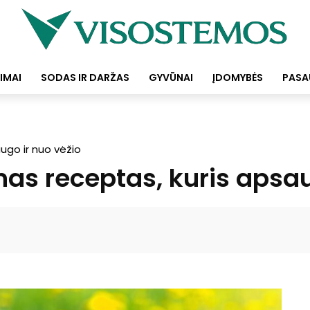
IMAI
SODAS IR DARŽAS
GYVŪNAI
ĮDOMYBĖS
PASA
ugo ir nuo vėžio
as receptas, kuris apsau
Facebook
Pinterest