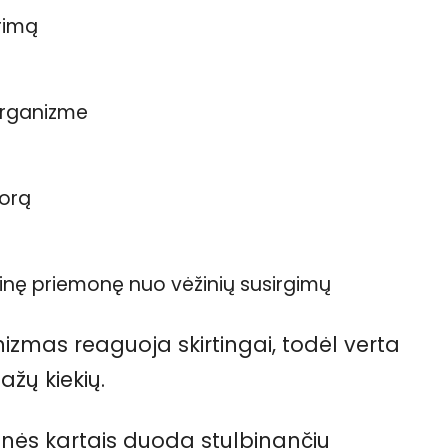
yrimą
 organizme
lorą
inę priemonę nuo vėžinių susirgimų
zmas reaguoja skirtingai, todėl verta
ažų kiekių.
onės kartais duoda stulbinančių