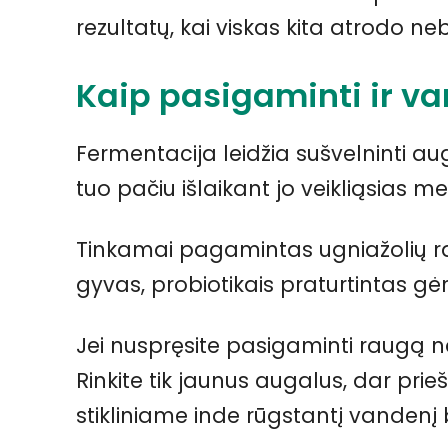
rezultatų, kai viskas kita atrodo neb
Kaip pasigaminti ir va
Fermentacija leidžia sušvelninti a
tuo pačiu išlaikant jo veikliąsias m
Tinkamai pagamintas ugniažolių ra
gyvas, probiotikais praturtintas gė
Jei nuspręsite pasigaminti raugą 
Rinkite tik jaunus augalus, dar prie
stikliniame inde rūgstantį vandenį 