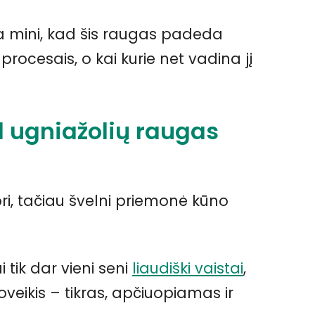
na mini, kad šis raugas padeda
rocesais, o kai kurie net vadina jį
l ugniažolių raugas
ri, tačiau švelni priemonė kūno
 tik dar vieni seni
liaudiški vaistai
,
veikis – tikras, apčiuopiamas ir