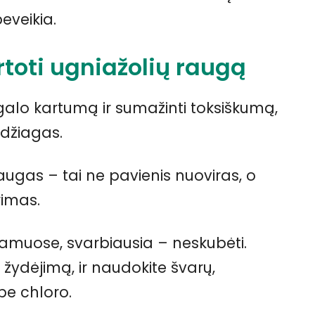
eveikia.
rtoti ugniažolių raugą
ugalo kartumą ir sumažinti toksiškumą,
edžiagas.
ugas – tai ne pavienis nuoviras, o
rimas.
namuose, svarbiausia – neskubėti.
š žydėjimą, ir naudokite švarų,
be chloro.