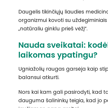
Daugelis tikinčiųjų liaudies medici
organizmui kovoti su uždegiminiais p
„natūraliu ginklu prieš vėžį“.
Nauda sveikatai: kodė
laikomas ypatingu?
Ugniažolių raugas garsėja kaip stip
balansui atkurti.
Nors kai kam gali pasirodyti, kad tai
dauguma šalininkų teigia, kad jo po