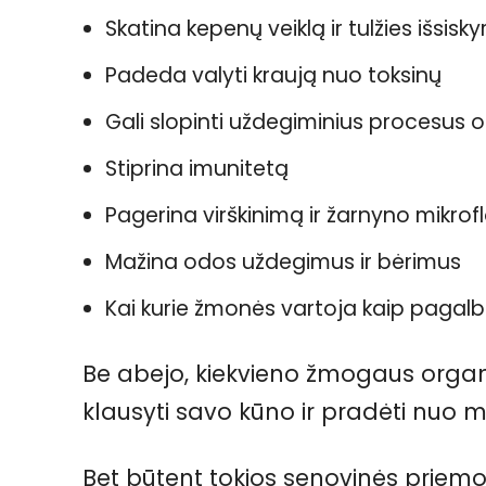
Skatina kepenų veiklą ir tulžies išsisk
Padeda valyti kraują nuo toksinų
Gali slopinti uždegiminius procesus
Stiprina imunitetą
Pagerina virškinimą ir žarnyno mikrof
Mažina odos uždegimus ir bėrimus
Kai kurie žmonės vartoja kaip pagalb
Be abejo, kiekvieno žmogaus organi
klausyti savo kūno ir pradėti nuo m
Bet būtent tokios senovinės priem