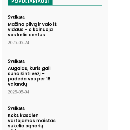
POPULIARIAUSI
Sveikata
Mažina pilvą ir valo iš
vidaus – o kainuoja
vos kelis centus
2025-05-24
Sveikata
Augalas, kuris gali
sunaikinti vėžį –
padeda vos per 16
valandų
2025-05-04
Sveikata
Koks kasdien
vartojamas maistas
sukelia sąnarių