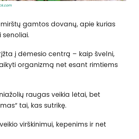
ock.com
amirštų gamtos dovanų, apie kurias
 senoliai.
grįžta į dėmesio centrą – kaip švelni,
laikyti organizmą net esant rimtiems
niažolių raugas veikia lėtai, bet
mas“ tai, kas sutrikę.
ikio virškinimui, kepenims ir net