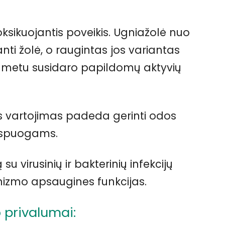
ksikuojantis poveikis. Ugniažolė nuo
i žolė, o raugintas jos variantas
os metu susidaro papildomų aktyvių
s vartojimas padeda gerinti odos
 spuogams.
u virusinių ir bakterinių infekcijų
ganizmo apsaugines funkcijas.
 privalumai: