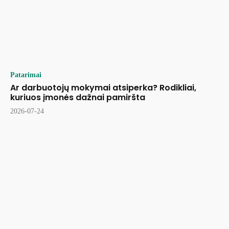
Patarimai
Ar darbuotojų mokymai atsiperka? Rodikliai,
kuriuos įmonės dažnai pamiršta
2026-07-24