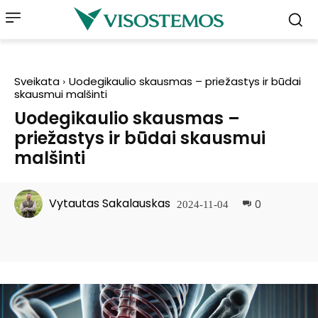
Sveikata
Uodegikaulio skausmas – priežastys ir būdai
skausmui malšinti
Uodegikaulio skausmas –
priežastys ir būdai skausmui
malšinti
Vytautas Sakalauskas
0
2024-11-04
Facebook
Pinterest
WhatsApp