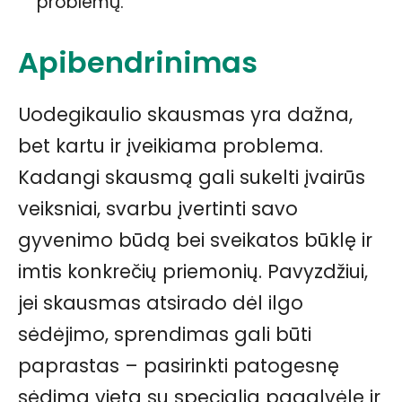
problemų.
Apibendrinimas
Uodegikaulio skausmas yra dažna,
bet kartu ir įveikiama problema.
Kadangi skausmą gali sukelti įvairūs
veiksniai, svarbu įvertinti savo
gyvenimo būdą bei sveikatos būklę ir
imtis konkrečių priemonių. Pavyzdžiui,
jei skausmas atsirado dėl ilgo
sėdėjimo, sprendimas gali būti
paprastas – pasirinkti patogesnę
sėdimą vietą su specialia pagalvėle ir