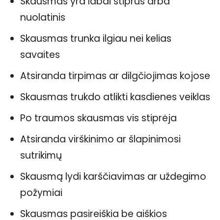
Skausmas yra labai stiprus arba
nuolatinis
Skausmas trunka ilgiau nei kelias
savaites
Atsiranda tirpimas ar dilgčiojimas kojose
Skausmas trukdo atlikti kasdienes veiklas
Po traumos skausmas vis stiprėja
Atsiranda virškinimo ar šlapinimosi
sutrikimų
Skausmą lydi karščiavimas ar uždegimo
požymiai
Skausmas pasireiškia be aiškios