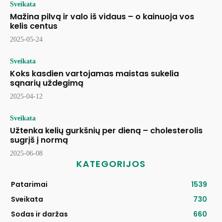
Sveikata
Mažina pilvą ir valo iš vidaus – o kainuoja vos
kelis centus
2025-05-24
Sveikata
Koks kasdien vartojamas maistas sukelia
sąnarių uždegimą
2025-04-12
Sveikata
Užtenka kelių gurkšnių per dieną – cholesterolis
sugrįš į normą
2025-06-08
KATEGORIJOS
Patarimai
1539
Sveikata
730
Sodas ir daržas
660