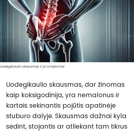
Uodegikaulio skausmas ir jo simptomai
Uodegikaulio skausmas, dar žinomas
kaip koksigodinija, yra nemalonus ir
kartais sekinantis pojūtis apatinėje
stuburo dalyje. Skausmas dažnai kyla
sėdint, stojantis ar atliekant tam tikrus