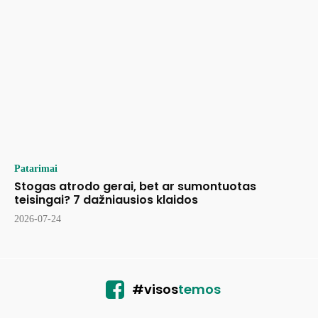
Patarimai
Stogas atrodo gerai, bet ar sumontuotas
teisingai? 7 dažniausios klaidos
2026-07-24
#visos
temos