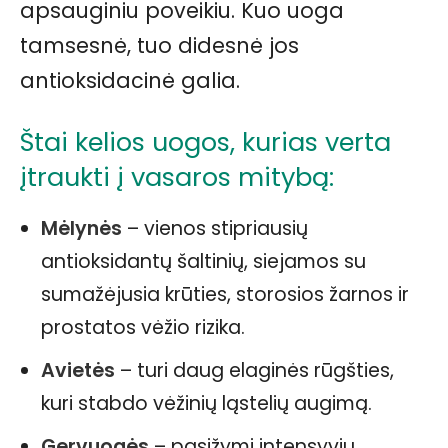
apsauginiu poveikiu. Kuo uoga
tamsesnė, tuo didesnė jos
antioksidacinė galia.
Štai kelios uogos, kurias verta
įtraukti į vasaros mitybą:
Mėlynės
– vienos stipriausių
antioksidantų šaltinių, siejamos su
sumažėjusia krūties, storosios žarnos ir
prostatos vėžio rizika.
Avietės
– turi daug elaginės rūgšties,
kuri stabdo vėžinių ląstelių augimą.
Gervuogės
– pasižymi intensyviu