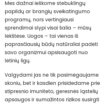
Mes dažnai ieškome stebuklingų
papildų ar brangių sveikatingumo
programų, nors vertingiausi
sprendimai slypi visai šalia – mūsų
lėkštėse. Uogos – tai vienas iš
paprasčiausių būdų natūraliai padėti
savo organizmui apsisaugoti nuo
lėtinių ligų.
Valgydami jas ne tik pasimėgaujame
skoniu, bet ir kasdien prisidedame prie
stipresnio imuniteto, geresnės ląstelių
apsaugos ir sumažintos rizikos susirgti