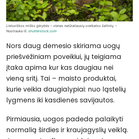
Lietuviškos miško gėrybės – vienas natūraliausių sveikatos šaltinių. –
Nuotrauka iš:
shutterstock.com
Nors daug dėmesio skiriama uogų
priešvėžiniam poveikiui, jų teigiama
įtaka apima kur kas daugiau nei
vieną sritį. Tai – maisto produktai,
kurie veikia daugialypiai: nuo ląstelių
lygmens iki kasdienės savijautos.
Pirmiausia, uogos padeda palaikyti
normalią širdies ir kraujagyslių veiklą.