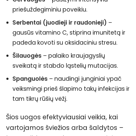
priešuždegiminiu poveikiu.
Serbentai (juodieji ir raudonieji)
–
gausūs vitamino C, stiprina imunitetą ir
padeda kovoti su oksidaciniu stresu.
Šilauogės
– palaiko kraujagyslių
sveikatą ir stabdo ląstelių mutacijas.
Spanguolės
– naudingi junginiai ypač
veiksmingi prieš šlapimo takų infekcijas ir
tam tikrų rūšių vėžį.
Šios uogos efektyviausiai veikia, kai
vartojamos šviežios arba šaldytos –