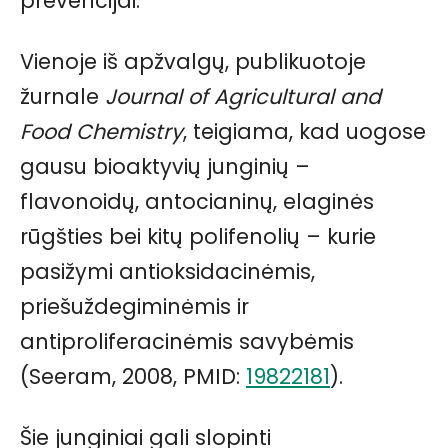
prevencijai.
Vienoje iš apžvalgų, publikuotoje
žurnale
Journal of Agricultural and
Food Chemistry
, teigiama, kad uogose
gausu bioaktyvių junginių –
flavonoidų, antocianinų, elaginės
rūgšties bei kitų polifenolių – kurie
pasižymi antioksidacinėmis,
priešuždegiminėmis ir
antiproliferacinėmis savybėmis
(Seeram, 2008, PMID:
19822181
).
Šie junginiai gali slopinti