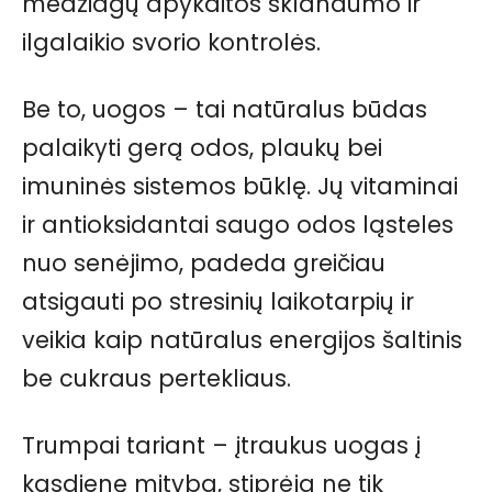
medžiagų apykaitos sklandumo ir
ilgalaikio svorio kontrolės.
Be to, uogos – tai natūralus būdas
palaikyti gerą odos, plaukų bei
imuninės sistemos būklę. Jų vitaminai
ir antioksidantai saugo odos ląsteles
nuo senėjimo, padeda greičiau
atsigauti po stresinių laikotarpių ir
veikia kaip natūralus energijos šaltinis
be cukraus pertekliaus.
Trumpai tariant – įtraukus uogas į
kasdienę mitybą, stiprėja ne tik