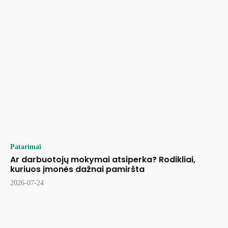
Patarimai
Ar darbuotojų mokymai atsiperka? Rodikliai,
kuriuos įmonės dažnai pamiršta
2026-07-24