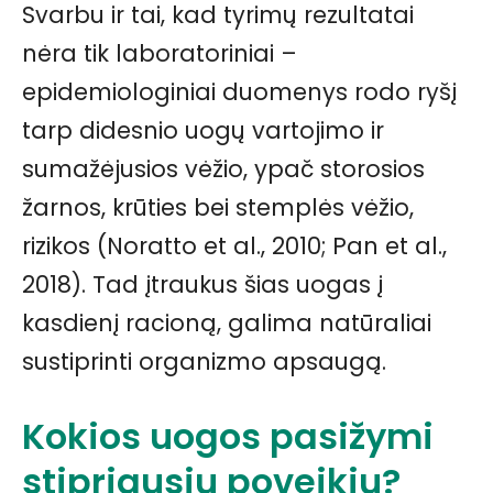
Svarbu ir tai, kad tyrimų rezultatai
nėra tik laboratoriniai –
epidemiologiniai duomenys rodo ryšį
tarp didesnio uogų vartojimo ir
sumažėjusios vėžio, ypač storosios
žarnos, krūties bei stemplės vėžio,
rizikos (Noratto et al., 2010; Pan et al.,
2018). Tad įtraukus šias uogas į
kasdienį racioną, galima natūraliai
sustiprinti organizmo apsaugą.
Kokios uogos pasižymi
stipriausiu poveikiu?