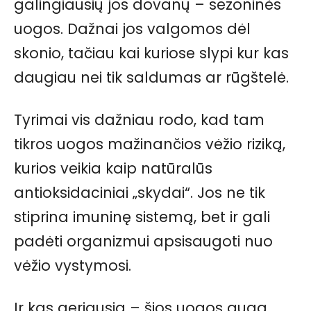
galingiausių jos dovanų – sezoninės
uogos. Dažnai jos valgomos dėl
skonio, tačiau kai kuriose slypi kur kas
daugiau nei tik saldumas ar rūgštelė.
Tyrimai vis dažniau rodo, kad tam
tikros uogos mažinančios vėžio riziką,
kurios veikia kaip natūralūs
antioksidaciniai „skydai“. Jos ne tik
stiprina imuninę sistemą, bet ir gali
padėti organizmui apsisaugoti nuo
vėžio vystymosi.
Ir kas geriausia – šios uogos auga