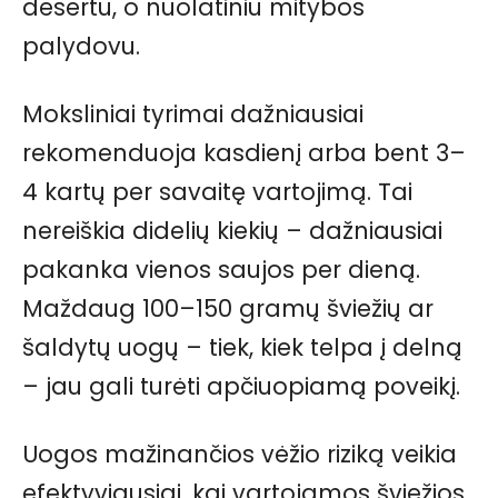
desertu, o nuolatiniu mitybos
palydovu.
Moksliniai tyrimai dažniausiai
rekomenduoja kasdienį arba bent 3–
4 kartų per savaitę vartojimą. Tai
nereiškia didelių kiekių – dažniausiai
pakanka vienos saujos per dieną.
Maždaug 100–150 gramų šviežių ar
šaldytų uogų – tiek, kiek telpa į delną
– jau gali turėti apčiuopiamą poveikį.
Uogos mažinančios vėžio riziką veikia
efektyviausiai, kai vartojamos šviežios,