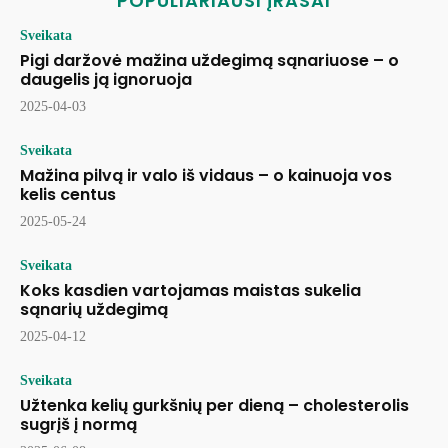
POPULIARIAUSI ĮRAŠAI
Sveikata
Pigi daržovė mažina uždegimą sąnariuose – o
daugelis ją ignoruoja
2025-04-03
Sveikata
Mažina pilvą ir valo iš vidaus – o kainuoja vos
kelis centus
2025-05-24
Sveikata
Koks kasdien vartojamas maistas sukelia
sąnarių uždegimą
2025-04-12
Sveikata
Užtenka kelių gurkšnių per dieną – cholesterolis
sugrįš į normą