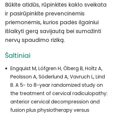
Būkite atidūs, rūpinkitės kaklo sveikata
ir pasirūpinkite prevencinėmis
priemonėmis, kurios padės ilgainiui
išlaikyti gerą savijautą bei sumažinti
nervų spaudimo riziką.
Šaltiniai
Engquist M, Löfgren H, Öberg B, Holtz A,
Peolsson A, Söderlund A, Vavruch L, Lind
B. A 5- to 8-year randomized study on
the treatment of cervical radiculopathy:
anterior cervical decompression and
fusion plus physiotherapy versus