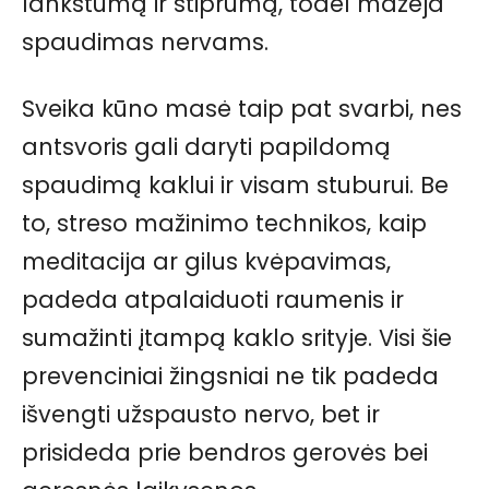
lankstumą ir stiprumą, todėl mažėja
spaudimas nervams.
Sveika kūno masė taip pat svarbi, nes
antsvoris gali daryti papildomą
spaudimą kaklui ir visam stuburui. Be
to, streso mažinimo technikos, kaip
meditacija ar gilus kvėpavimas,
padeda atpalaiduoti raumenis ir
sumažinti įtampą kaklo srityje. Visi šie
prevenciniai žingsniai ne tik padeda
išvengti užspausto nervo, bet ir
prisideda prie bendros gerovės bei