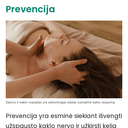
Prevencija
Galvos ir kaklo masažas yra veiksmingas būdas sumažinti kaklo skausmą.
Prevencija yra esminė siekiant išvengti
užspausto kaklo nervo ir užkirsti kelią