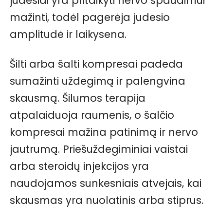
judesiai yra pritaikyti nervo spaudimui
mažinti, todėl pagerėja judesio
amplitudė ir laikysena.
Šilti arba šalti kompresai padeda
sumažinti uždegimą ir palengvina
skausmą. Šilumos terapija
atpalaiduoja raumenis, o šalčio
kompresai mažina patinimą ir nervo
jautrumą. Priešuždegiminiai vaistai
arba steroidų injekcijos yra
naudojamos sunkesniais atvejais, kai
skausmas yra nuolatinis arba stiprus.