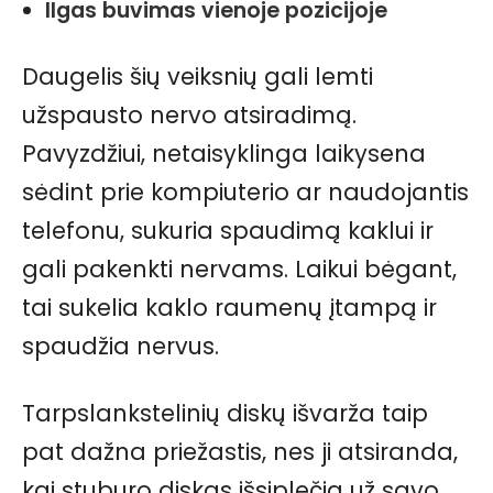
Ilgas buvimas vienoje pozicijoje
Daugelis šių veiksnių gali lemti
užspausto nervo atsiradimą.
Pavyzdžiui, netaisyklinga laikysena
sėdint prie kompiuterio ar naudojantis
telefonu, sukuria spaudimą kaklui ir
gali pakenkti nervams. Laikui bėgant,
tai sukelia kaklo raumenų įtampą ir
spaudžia nervus.
Tarpslankstelinių diskų išvarža taip
pat dažna priežastis, nes ji atsiranda,
kai stuburo diskas išsiplečia už savo