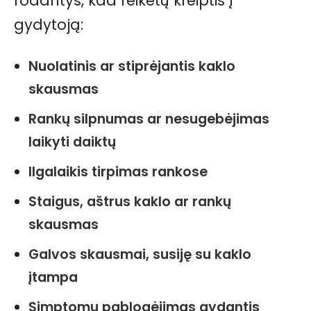
rodantys, kad reikėtų kreiptis į
gydytoją:
Nuolatinis ar stiprėjantis kaklo
skausmas
Rankų silpnumas ar nesugebėjimas
laikyti daiktų
Ilgalaikis tirpimas rankose
Staigus, aštrus kaklo ar rankų
skausmas
Galvos skausmai, susiję su kaklo
įtampa
Simptomų pablogėjimas gydantis