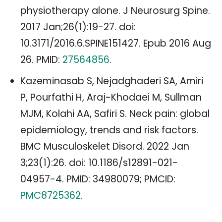
physiotherapy alone. J Neurosurg Spine.
2017 Jan;26(1):19-27. doi:
10.3171/2016.6.SPINE151427. Epub 2016 Aug
26. PMID:
27564856
.
Kazeminasab S, Nejadghaderi SA, Amiri
P, Pourfathi H, Araj-Khodaei M, Sullman
MJM, Kolahi AA, Safiri S. Neck pain: global
epidemiology, trends and risk factors.
BMC Musculoskelet Disord. 2022 Jan
3;23(1):26. doi: 10.1186/s12891-021-
04957-4. PMID: 34980079; PMCID:
PMC8725362
.