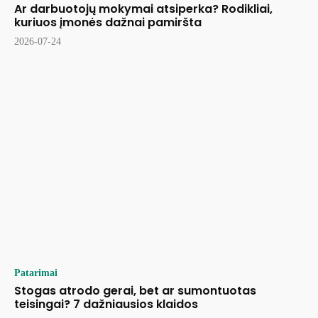
Ar darbuotojų mokymai atsiperka? Rodikliai,
kuriuos įmonės dažnai pamiršta
2026-07-24
Patarimai
Stogas atrodo gerai, bet ar sumontuotas
teisingai? 7 dažniausios klaidos