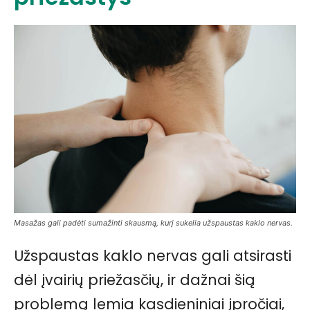
Masažas gali padėti sumažinti skausmą, kurį sukelia užspaustas kaklo nervas.
Užspaustas kaklo nervas gali atsirasti
dėl įvairių priežasčių, ir dažnai šią
problemą lemia kasdieniniai įpročiai,