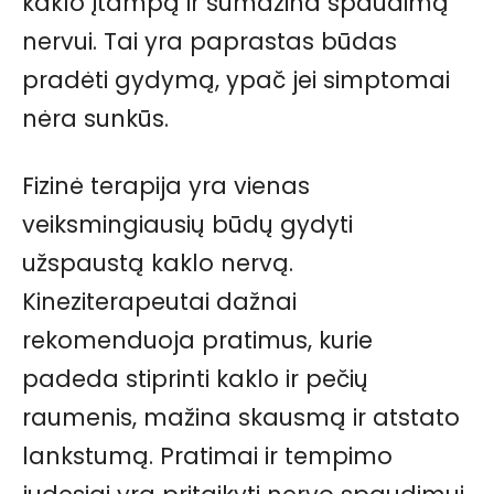
kaklo įtampą ir sumažina spaudimą
nervui. Tai yra paprastas būdas
pradėti gydymą, ypač jei simptomai
nėra sunkūs.
Fizinė terapija yra vienas
veiksmingiausių būdų gydyti
užspaustą kaklo nervą.
Kineziterapeutai dažnai
rekomenduoja pratimus, kurie
padeda stiprinti kaklo ir pečių
raumenis, mažina skausmą ir atstato
lankstumą. Pratimai ir tempimo