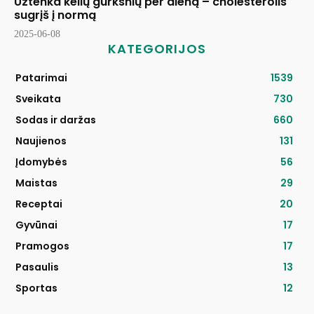
Užtenka kelių gurkšnių per dieną – cholesterolis
sugrįš į normą
2025-06-08
KATEGORIJOS
Patarimai
1539
Sveikata
730
Sodas ir daržas
660
Naujienos
131
Įdomybės
56
Maistas
29
Receptai
20
Gyvūnai
17
Pramogos
17
Pasaulis
13
Sportas
12