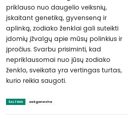
priklauso nuo daugelio veiksnių,
įskaitant genetiką, gyvenseną ir
aplinką, zodiako ženklai gali suteikti
įdomių įžvalgų apie mūsų polinkius ir
įpročius. Svarbu prisiminti, kad
nepriklausomai nuo jūsų zodiako
ženklo, sveikata yra vertingas turtas,
kurio reikia saugoti.
ŠALTINIS
askganesha
Facebook
Pinterest
WhatsApp