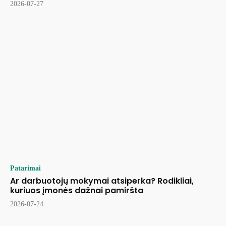
2026-07-27
Patarimai
Ar darbuotojų mokymai atsiperka? Rodikliai,
kuriuos įmonės dažnai pamiršta
2026-07-24