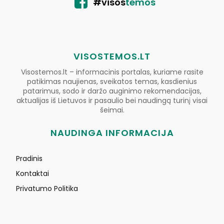
#visos
temos
VISOSTEMOS.LT
Visostemos.lt – informacinis portalas, kuriame rasite
patikimas naujienas, sveikatos temas, kasdienius
patarimus, sodo ir daržo auginimo rekomendacijas,
aktualijas iš Lietuvos ir pasaulio bei naudingą turinį visai
šeimai.
NAUDINGA INFORMACIJA
Pradinis
Kontaktai
Privatumo Politika