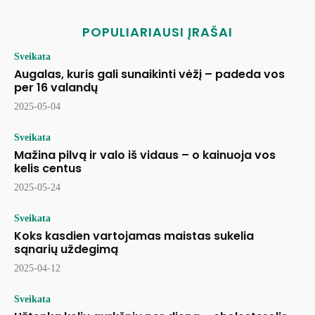
POPULIARIAUSI ĮRAŠAI
Sveikata
Augalas, kuris gali sunaikinti vėžį – padeda vos
per 16 valandų
2025-05-04
Sveikata
Mažina pilvą ir valo iš vidaus – o kainuoja vos
kelis centus
2025-05-24
Sveikata
Koks kasdien vartojamas maistas sukelia
sąnarių uždegimą
2025-04-12
Sveikata