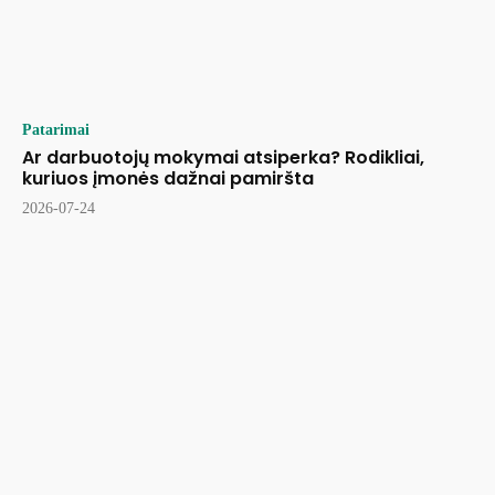
Patarimai
Ar darbuotojų mokymai atsiperka? Rodikliai,
kuriuos įmonės dažnai pamiršta
2026-07-24