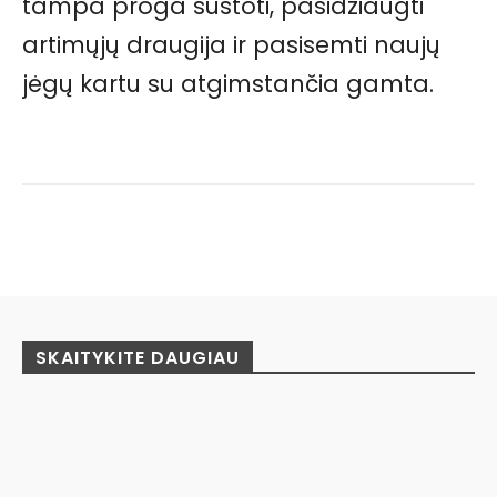
tampa proga sustoti, pasidžiaugti
artimųjų draugija ir pasisemti naujų
jėgų kartu su atgimstančia gamta.
Facebook
Pinterest
WhatsApp
SKAITYKITE DAUGIAU