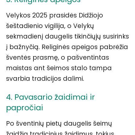
Velykos 2025 prasidės Didžiojo
šeštadienio vigilija, o Velykų
sekmadienį daugelis tikinčiųjų susirinks
į bažnyčią. Religinės apeigos pabrėžia
šventės prasmę, o pašventintas
maistas ant šeimos stalo tampa
svarbia tradicijos dalimi.
4. Pavasario žaidimai ir
papročiai
Po šventinių pietų daugelis šeimų
žaidžia tradicinius žaidimus, tokius