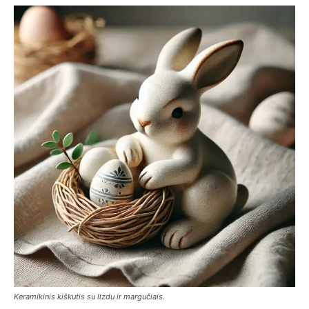
Keramikinis kiškutis su lizdu ir margučiais.