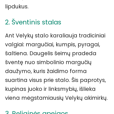
lipdukus.
2. Šventinis stalas
Ant Velykų stalo karaliauja tradiciniai
valgiai: margučiai, kumpis, pyragai,
šaltiena. Daugelis šeimų pradeda
šventę nuo simbolinio margučių
daužymo, kuris žaidimo forma
suartina visus prie stalo. Šis paprotys,
kupinas juoko ir linksmybių, išlieka
viena mėgstamiausių Velykų akimirkų.
3. Religinės apeigos