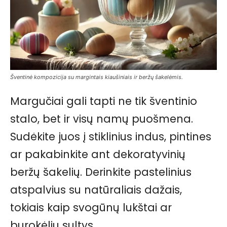
Šventinė kompozicija su margintais kiaušiniais ir beržų šakelėmis.
Margučiai gali tapti ne tik šventinio
stalo, bet ir visų namų puošmena.
Sudėkite juos į stiklinius indus, pintines
ar pakabinkite ant dekoratyvinių
beržų šakelių. Derinkite pastelinius
atspalvius su natūraliais dažais,
tokiais kaip svogūnų lukštai ar
burokėlių sultys.