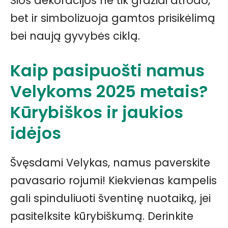
Šios dekoracijos ne tik gražiai atrodo,
bet ir simbolizuoja gamtos prisikėlimą
bei naują gyvybės ciklą.
Kaip pasipuošti namus
Velykoms 2025 metais?
Kūrybiškos ir jaukios
idėjos
Švęsdami Velykas, namus paverskite
pavasario rojumi! Kiekvienas kampelis
gali spinduliuoti šventinę nuotaiką, jei
pasitelksite kūrybiškumą. Derinkite