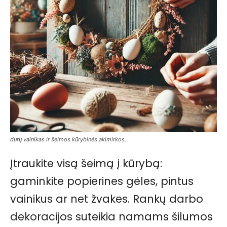
durų vainikas ir šeimos kūrybinės akimirkos.
Įtraukite visą šeimą į kūrybą:
gaminkite popierines gėles, pintus
vainikus ar net žvakes. Rankų darbo
dekoracijos suteikia namams šilumos