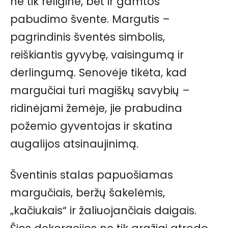
ne tik religine, bet ir gamtos
pabudimo švente. Margutis –
pagrindinis šventės simbolis,
reiškiantis gyvybę, vaisingumą ir
derlingumą. Senovėje tikėta, kad
margučiai turi magiškų savybių –
ridinėjami žemėje, jie prabudina
požemio gyventojas ir skatina
augalijos atsinaujinimą.
Šventinis stalas papuošiamas
margučiais, beržų šakelėmis,
„kačiukais“ ir žaliuojančiais daigais.