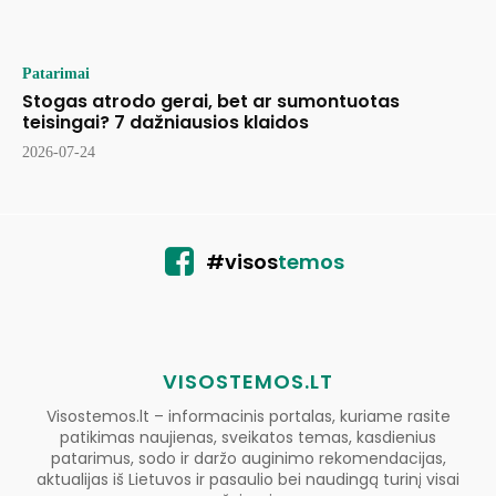
Patarimai
Stogas atrodo gerai, bet ar sumontuotas
teisingai? 7 dažniausios klaidos
2026-07-24
#visos
temos
VISOSTEMOS.LT
Visostemos.lt – informacinis portalas, kuriame rasite
patikimas naujienas, sveikatos temas, kasdienius
patarimus, sodo ir daržo auginimo rekomendacijas,
aktualijas iš Lietuvos ir pasaulio bei naudingą turinį visai