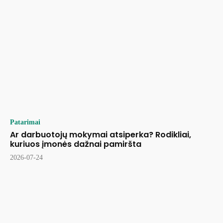
Patarimai
Ar darbuotojų mokymai atsiperka? Rodikliai,
kuriuos įmonės dažnai pamiršta
2026-07-24