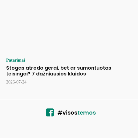
Patarimai
Stogas atrodo gerai, bet ar sumontuotas
teisingai? 7 dažniausios klaidos
2026-07-24
#visos
temos