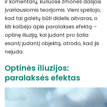
ir komentarų, kuriuose žmonės dalijosi
įvairiausiomis teorijomis. Vieni spėliojo,
kad tai galėtų būti didelis aitvaras, o
kiti kalbėjo apie paralaksės efektą –
optinę iliuziją, kai judant pro šalia
esantį judantį objektą, atrodo, kad jis
nejuda.
Optinės iliuzijos:
paralaksės efektas