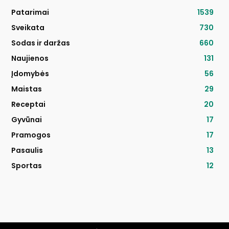
Patarimai
1539
Sveikata
730
Sodas ir daržas
660
Naujienos
131
Įdomybės
56
Maistas
29
Receptai
20
Gyvūnai
17
Pramogos
17
Pasaulis
13
Sportas
12