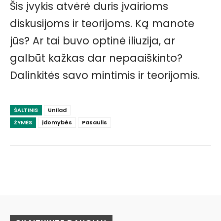
Šis įvykis atvėrė duris įvairioms
diskusijoms ir teorijoms. Ką manote
jūs? Ar tai buvo optinė iliuzija, ar
galbūt kažkas dar nepaaiškinto?
Dalinkitės savo mintimis ir teorijomis.
ŠALTINIS
Unilad
ŽYMĖS
įdomybės
Pasaulis
Facebook
Pinterest
WhatsApp