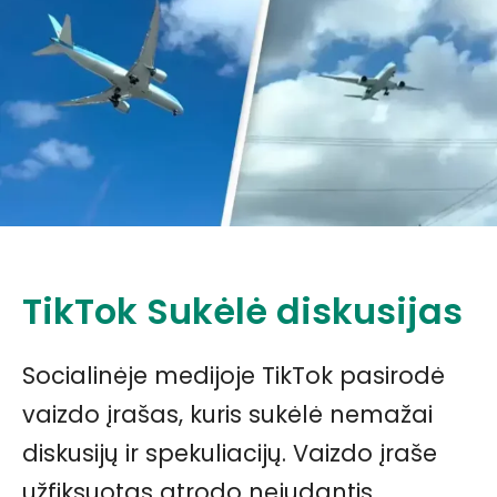
TikTok Sukėlė diskusijas
Socialinėje medijoje TikTok pasirodė
vaizdo įrašas, kuris sukėlė nemažai
diskusijų ir spekuliacijų. Vaizdo įraše
užfiksuotas atrodo nejudantis