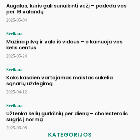
Augalas, kuris gali sunaikinti vėžį – padeda vos
per 16 valandų
2025-05-04
Sveikata
Mažina pilvą ir valo iš vidaus – o kainuoja vos
kelis centus
2025-05-24
Sveikata
Koks kasdien vartojamas maistas sukelia
sąnarių uždegimą
2025-04-12
Sveikata
Užtenka kelių gurkšnių per dieną – cholesterolis
sugrįš į normą
2025-06-08
KATEGORIJOS