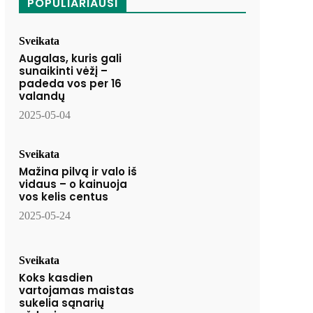
POPULIARIAUSI
Sveikata
Augalas, kuris gali
sunaikinti vėžį –
padeda vos per 16
valandų
2025-05-04
Sveikata
Mažina pilvą ir valo iš
vidaus – o kainuoja
vos kelis centus
2025-05-24
Sveikata
Koks kasdien
vartojamas maistas
sukelia sąnarių