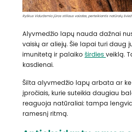
Ryškus Viduržemio jūros stiliaus vaizdas, perteikiantis natūralų švie
Alyvmedžio lapų nauda dažnai nusteb
vaisių ar aliejų. Šie lapai turi daug 
imunitetą ir palaiko
širdies
veiklą. 
kasdienai.
Šilta alyvmedžio lapų arbata ar kel
įpročiais, kurie suteikia daugiau ba
reaguoja natūraliai: tampa lengviau,
ramesnį ritmą.