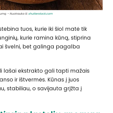
žumą. – Nuotrauka iš:
shutterstock.com
ina tuos, kurie iki šiol matė tik
junginių, kurie ramina kūną, stiprina
Tai švelni, bet galinga pagalba
i lašai ekstrakto gali tapti mažais
lanso ir ištvermės. Kūnas į juos
 stabiliau, o savijauta grįžta į