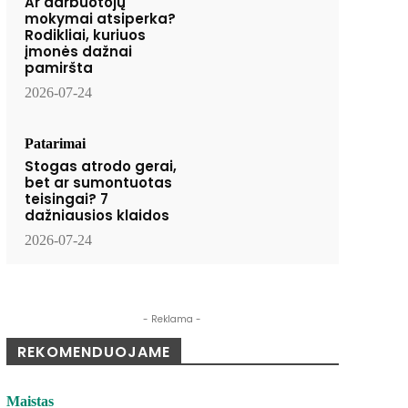
Ar darbuotojų
mokymai atsiperka?
Rodikliai, kuriuos
įmonės dažnai
pamiršta
2026-07-24
Patarimai
Stogas atrodo gerai,
bet ar sumontuotas
teisingai? 7
dažniausios klaidos
2026-07-24
- Reklama -
REKOMENDUOJAME
Maistas