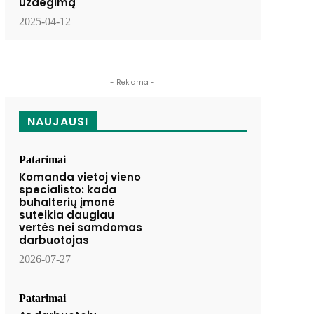
uždegimą
2025-04-12
- Reklama -
NAUJAUSI
Patarimai
Komanda vietoj vieno
specialisto: kada
buhalterių įmonė
suteikia daugiau
vertės nei samdomas
darbuotojas
2026-07-27
Patarimai