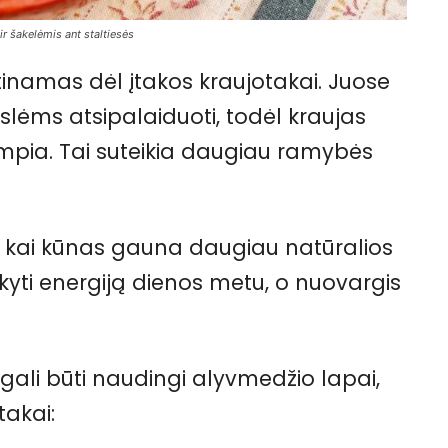
r šakelėmis ant staltiesės
inamas dėl įtakos kraujotakai. Juose
lėms atsipalaiduoti, todėl kraujas
empia. Tai suteikia daugiau ramybės
 kai kūnas gauna daugiau natūralios
kyti energiją dienos metu, o nuovargis
gali būti naudingi alyvmedžio lapai,
takai: