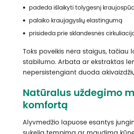
padeda išlaikyti tolygesnį kraujospūd
palaiko kraujagyslių elastingumą
prisideda prie sklandesnės cirkuliacij
Toks poveikis nėra staigus, tačiau 
stabilumo. Arbata ar ekstraktas lengv
nepersistengiant duoda akivaizdžių
Natūralus uždegimo m
komfortą
Alyvmedžio lapuose esantys jungini
sukelia tempimą ar maudimą kūne. 