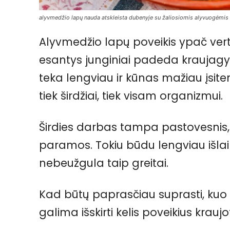
alyvmedžio lapų nauda atskleista dubenyje su žaliosiomis alyvuogėmis i
Alyvmedžio lapų poveikis ypač vert
esantys junginiai padeda kraujagys
teka lengviau ir kūnas mažiau įsit
tiek širdžiai, tiek visam organizmui.
Širdies darbas tampa pastovesnis,
paramos. Tokiu būdu lengviau išlai
nebeužgula taip greitai.
Kad būtų paprasčiau suprasti, kuo 
galima išskirti kelis poveikius kraujo