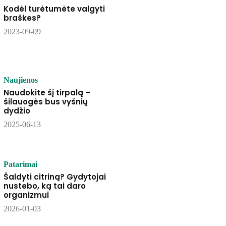
Kodėl turėtumėte valgyti
braškes?
2023-09-09
Naujienos
Naudokite šį tirpalą –
šilauogės bus vyšnių
dydžio
2025-06-13
Patarimai
Šaldyti citriną? Gydytojai
nustebo, ką tai daro
organizmui
2026-01-03