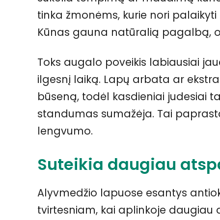
tinka žmonėms, kurie nori palaikyt
Kūnas gauna natūralią pagalbą, o
Toks augalo poveikis labiausiai ja
ilgesnį laiką. Lapų arbata ar ekst
būseną, todėl kasdieniai judesiai 
standumas sumažėja. Tai paprasta
lengvumo.
Suteikia daugiau atsp
Alyvmedžio lapuose esantys antioks
tvirtesniam, kai aplinkoje daugiau di