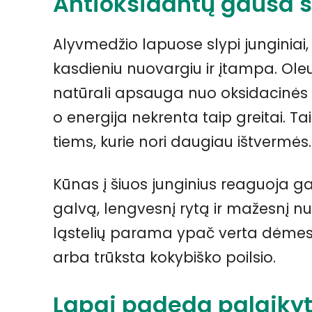
Antioksidantų gausa s
Alyvmedžio lapuose slypi junginiai,
kasdieniu nuovargiu ir įtampa. Oleu
natūrali apsauga nuo oksidacinės ža
o energija nekrenta taip greitai. T
tiems, kurie nori daugiau ištvermės.
Kūnas į šiuos junginius reaguoja g
galvą, lengvesnį rytą ir mažesnį n
ląstelių parama ypač verta dėmes
arba trūksta kokybiško poilsio.
Lapai padeda palaikyti