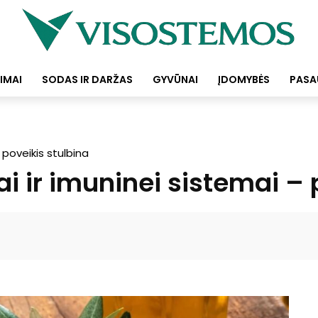
IMAI
SODAS IR DARŽAS
GYVŪNAI
ĮDOMYBĖS
PASA
 poveikis stulbina
ai ir imuninei sistemai – 
Facebook
Pinterest