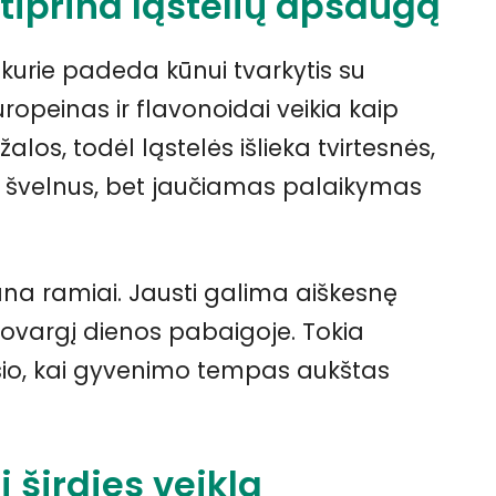
tiprina ląstelių apsaugą
 kurie padeda kūnui tvarkytis su
ropeinas ir flavonoidai veikia kaip
los, todėl ląstelės išlieka tvirtesnės,
ai švelnus, bet jaučiamas palaikymas
ana ramiai. Jausti galima aiškesnę
uovargį dienos pabaigoje. Tokia
io, kai gyvenimo tempas aukštas
 širdies veiklą