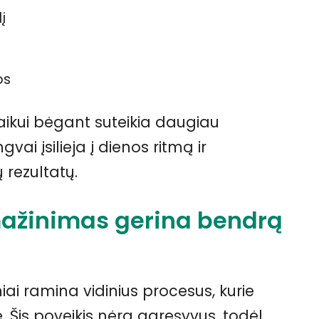
į
os
laikui bėgant suteikia daugiau
ai įsilieja į dienos ritmą ir
 rezultatų.
ažinimas gerina bendrą
ai ramina vidinius procesus, kurie
Šis poveikis nėra agresyvus, todėl