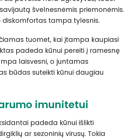
i savijautą švelnesnėmis priemonėmis.
 diskomfortas tampa tylesnis.
učiamas tuomet, kai įtampa kaupiasi
raktas padeda kūnui pereiti į ramesnę
tampa laisvesni, o juntamas
s būdas suteikti kūnui daugiau
arumo imunitetui
idantai padeda kūnui išlikti
rgiklių ar sezoninių virusų. Tokia