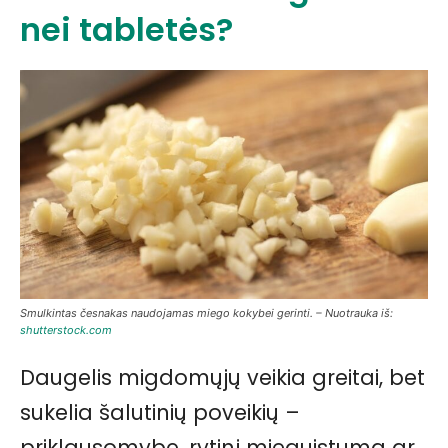
nei tabletės?
Smulkintas česnakas naudojamas miego kokybei gerinti. – Nuotrauka iš:
shutterstock.com
Daugelis migdomųjų veikia greitai, bet
sukelia šalutinių poveikių –
priklausomybę, rytinį mieguistumą ar