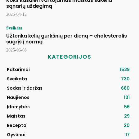
Koks kasdien vartojamas maistas sukelia
sąnarių uždegimą
2025-04-12
Sveikata
Užtenka kelių gurkšnių per dieną – cholesterolis
sugrįš į normą
2025-06-08
KATEGORIJOS
Patarimai
1539
Sveikata
730
Sodas ir daržas
660
Naujienos
131
Įdomybės
56
Maistas
29
Receptai
20
Gyvūnai
17