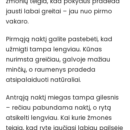
žmonių teigia, kad pokyčius pradeda
jausti labai greitai – jau nuo pirmo
vakaro.
Pirmąją naktį galite pastebėti, kad
užmigti tampa lengviau. Kūnas
nurimsta greičiau, galvoje mažiau
minčių, o raumenys pradeda
atsipalaiduoti natūraliai.
Antrąją naktį miegas tampa gilesnis
– rečiau pabundama naktį, o rytą
atsikelti lengviau. Kai kurie žmonės
teigia, kad ryte jaučiasi labiau pailsėję