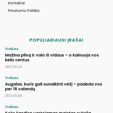
Kontaktai
Privatumo Politika
POPULIARIAUSI ĮRAŠAI
Sveikata
Mažina pilvą ir valo iš vidaus – o kainuoja vos
kelis centus
2025-05-24
Sveikata
Augalas, kuris gali sunaikinti vėžį – padeda vos
per 16 valandų
2025-05-04
Sveikata