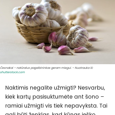
Česnakai – natūralus pagalbininkas geram miegui. – Nuotrauka iš:
shutterstock.com
Naktimis negalite užmigti? Nesvarbu,
kiek kartų pasisuktumėte ant šono –
ramiai užmigti vis tiek nepavyksta. Tai
gali būti ženklas, kad kūnas ieško