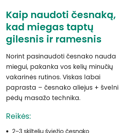
Kaip naudoti česnaką,
kad miegas taptų
gilesnis ir ramesnis
Norint pasinaudoti česnako nauda
miegui, pakanka vos kelių minučių
vakarinės rutinos. Viskas labai
paprasta – česnako aliejus + švelni
pėdų masažo technika.
Reikės:
2–3 skiltelių šviežio česnako