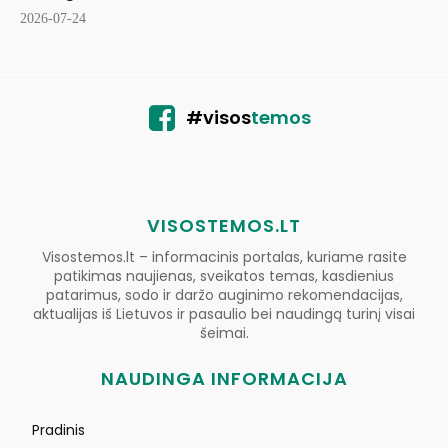
2026-07-24
#visos
temos
VISOSTEMOS.LT
Visostemos.lt – informacinis portalas, kuriame rasite
patikimas naujienas, sveikatos temas, kasdienius
patarimus, sodo ir daržo auginimo rekomendacijas,
aktualijas iš Lietuvos ir pasaulio bei naudingą turinį visai
šeimai.
NAUDINGA INFORMACIJA
Pradinis