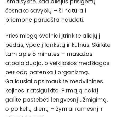
Išmaišykite, kad aliejus prisigertų
česnako savybių – ši natūrali
priemonė paruošta naudoti.
Prieš miegą švelniai įtrinkite aliejų į
pėdas, ypač į lankstą ir kulnus. Skirkite
tam apie 5 minutes – masažas
atpalaiduoja, o veikliosios medžiagos
per odą patenka į organizmą.
Galiausiai apsimaukite medvilnines
kojines ir atsigulkite. Pirmąją naktį
galite pastebėti lengvesnį užmigimą,
o po kelių dienų – žymiai ramesnį ir