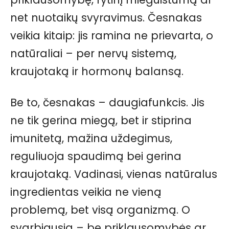
net nuotaikų svyravimus. Česnakas
veikia kitaip: jis ramina ne prievarta, o
natūraliai – per nervų sistemą,
kraujotaką ir hormonų balansą.
Be to, česnakas – daugiafunkcis. Jis
ne tik gerina miegą, bet ir stiprina
imunitetą, mažina uždegimus,
reguliuoja spaudimą bei gerina
kraujotaką. Vadinasi, vienas natūralus
ingredientas veikia ne vieną
problemą, bet visą organizmą. O
svarbiausia – be priklausomybės ar