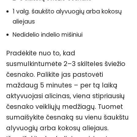
1 valg. šaukšto alyvuogių arba kokosų
aliejaus
Nedidelio indelio mišiniui
Pradėkite nuo to, kad
susmulkintumėte 2–3 skilteles šviežio
česnako. Palikite jas pastovėti
maždaug 5 minutes – per tą laiką
aktyvuojasi alicinas, viena stipriausių
česnako veikliųjų medžiagų. Tuomet
sumaišykite česnaką su vienu šaukštu
alyvuogių arba kokosų aliejaus.