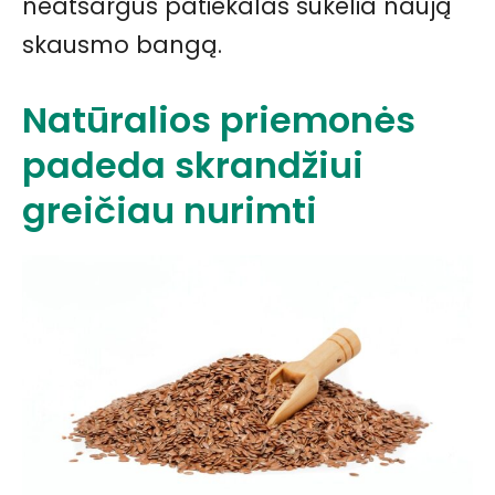
neatsargus patiekalas sukelia naują
skausmo bangą.
Natūralios priemonės
padeda skrandžiui
greičiau nurimti