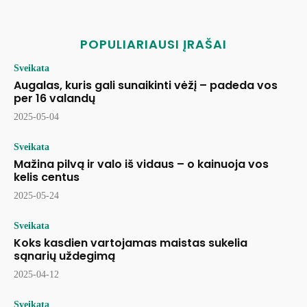
POPULIARIAUSI ĮRAŠAI
Sveikata
Augalas, kuris gali sunaikinti vėžį – padeda vos
per 16 valandų
2025-05-04
Sveikata
Mažina pilvą ir valo iš vidaus – o kainuoja vos
kelis centus
2025-05-24
Sveikata
Koks kasdien vartojamas maistas sukelia
sąnarių uždegimą
2025-04-12
Sveikata