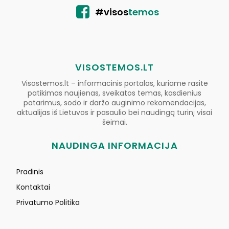
#visos
temos
VISOSTEMOS.LT
Visostemos.lt – informacinis portalas, kuriame rasite
patikimas naujienas, sveikatos temas, kasdienius
patarimus, sodo ir daržo auginimo rekomendacijas,
aktualijas iš Lietuvos ir pasaulio bei naudingą turinį visai
šeimai.
NAUDINGA INFORMACIJA
Pradinis
Kontaktai
Privatumo Politika