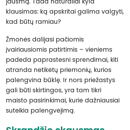
jausmą. Tada natūraliai kyla
klausimas: ką apskritai galima valgyti,
kad būtų ramiau?
Žmonės dalijasi pačiomis
įvairiausiomis patirtimis – vieniems
padeda paprastesni sprendimai, kiti
atranda netikėtų priemonių, kurios
palengvina būklę. Ir nors priežastys
gali būti skirtingos, yra tam tikri
maisto pasirinkimai, kurie dažniausiai
suteikia palengvėjimą.