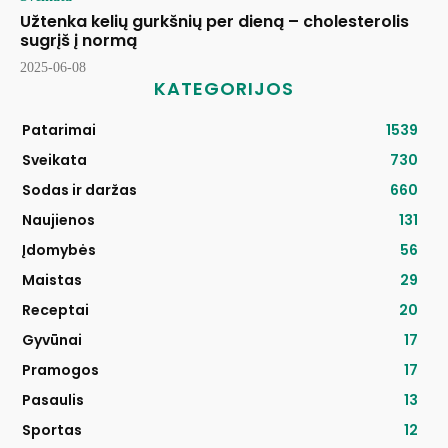
Užtenka kelių gurkšnių per dieną – cholesterolis
sugrįš į normą
2025-06-08
KATEGORIJOS
Patarimai
1539
Sveikata
730
Sodas ir daržas
660
Naujienos
131
Įdomybės
56
Maistas
29
Receptai
20
Gyvūnai
17
Pramogos
17
Pasaulis
13
Sportas
12