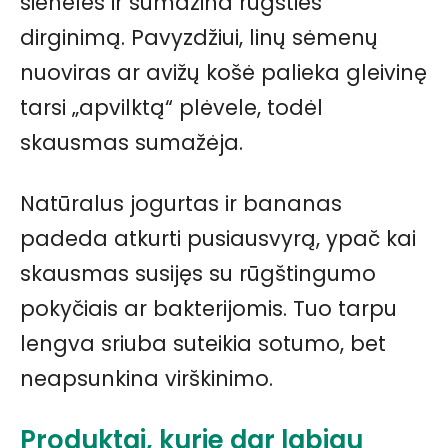
sieneles ir sumažina rūgšties
dirginimą. Pavyzdžiui, linų sėmenų
nuoviras ar avižų košė palieka gleivinę
tarsi „apvilktą“ plėvele, todėl
skausmas sumažėja.
Natūralus jogurtas ir bananas
padeda atkurti pusiausvyrą, ypač kai
skausmas susijęs su rūgštingumo
pokyčiais ar bakterijomis. Tuo tarpu
lengva sriuba suteikia sotumo, bet
neapsunkina virškinimo.
Produktai, kurie dar labiau