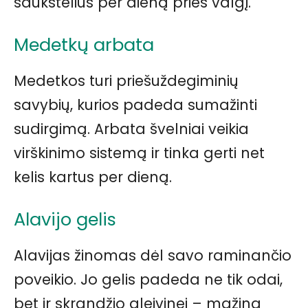
šaukštelius per dieną prieš valgį.
Medetkų arbata
Medetkos turi priešuždegiminių
savybių, kurios padeda sumažinti
sudirgimą. Arbata švelniai veikia
virškinimo sistemą ir tinka gerti net
kelis kartus per dieną.
Alavijo gelis
Alavijas žinomas dėl savo raminančio
poveikio. Jo gelis padeda ne tik odai,
bet ir skrandžio gleivinei – mažina