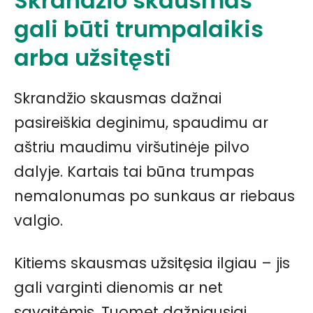
Skrandžio skausmas
gali būti trumpalaikis
arba užsitęsti
Skrandžio skausmas dažnai
pasireiškia deginimu, spaudimu ar
aštriu maudimu viršutinėje pilvo
dalyje. Kartais tai būna trumpas
nemalonumas po sunkaus ar riebaus
valgio.
Kitiems skausmas užsitęsia ilgiau – jis
gali varginti dienomis ar net
savaitėmis. Tuomet dažniausiai