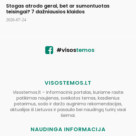
Stogas atrodo gerai, bet ar sumontuotas
teisingai? 7 dažniausios klaidos
2026-07-24
#visos
temos
VISOSTEMOS.LT
Visostemos.lt – informacinis portalas, kuriame rasite
patikimas naujienas, sveikatos temas, kasdienius
patarimus, sodo ir daržo auginimo rekomendacijas,
aktualijas iš Lietuvos ir pasaulio bei naudingą turinį visai
šeimai.
NAUDINGA INFORMACIJA