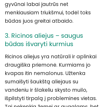
gyvūnai labai jautrūs net
menkiausiam triukšmui, todėl toks
būdas juos greitai atbaido.
3. Ricinos aliejus – saugus
būdas išvaryti kurmius
Ricinos aliejus yra natūrali ir aplinkai
draugiška priemonė. Kurmiams jo
kvapas itin nemalonus. Užtenka
sumaišyti šaukštą aliejaus su
vandeniu ir šlakeliu skysto muilo,
išpilstyti tirpalą į problemines vietas.
Tai nekenkia žemei ar augalams, bet