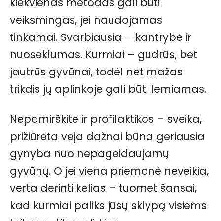
kiekvienas metodas gali būti
veiksmingas, jei naudojamas
tinkamai. Svarbiausia – kantrybė ir
nuoseklumas. Kurmiai – gudrūs, bet
jautrūs gyvūnai, todėl net mažas
trikdis jų aplinkoje gali būti lemiamas.
Nepamirškite ir profilaktikos – sveika,
prižiūrėta veja dažnai būna geriausia
gynyba nuo nepageidaujamų
gyvūnų. O jei viena priemonė neveikia,
verta derinti kelias – tuomet šansai,
kad kurmiai paliks jūsų sklypą visiems