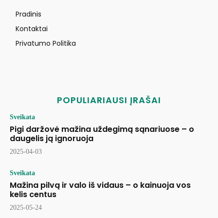
Pradinis
Kontaktai
Privatumo Politika
POPULIARIAUSI ĮRAŠAI
Sveikata
Pigi daržovė mažina uždegimą sąnariuose – o
daugelis ją ignoruoja
2025-04-03
Sveikata
Mažina pilvą ir valo iš vidaus – o kainuoja vos
kelis centus
2025-05-24