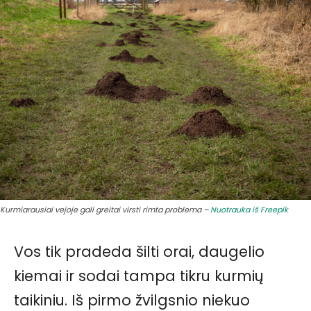
Kurmiarausiai vejoje gali greitai virsti rimta problema –
Nuotrauka iš Freepik
Vos tik pradeda šilti orai, daugelio
kiemai ir sodai tampa tikru kurmių
taikiniu. Iš pirmo žvilgsnio niekuo