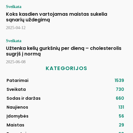
Sveikata
Koks kasdien vartojamas maistas sukelia
sąnarių uždegimą
2025-04-12
Sveikata
Užtenka kelių gurkšnių per dieną – cholesterolis
sugrįš į normą
2025-06-08
KATEGORIJOS
Patarimai
1539
Sveikata
730
Sodas ir daržas
660
Naujienos
131
Įdomybės
56
Maistas
29