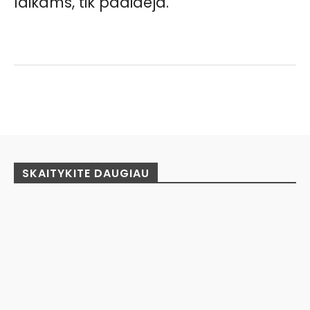
laikams, tik padidėja.
Facebook
Pinterest
WhatsApp
SKAITYKITE DAUGIAU