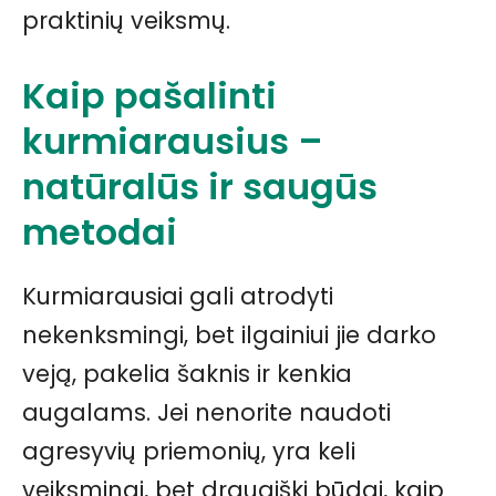
praktinių veiksmų.
Kaip pašalinti
kurmiarausius –
natūralūs ir saugūs
metodai
Kurmiarausiai gali atrodyti
nekenksmingi, bet ilgainiui jie darko
veją, pakelia šaknis ir kenkia
augalams. Jei nenorite naudoti
agresyvių priemonių, yra keli
veiksmingi, bet draugiški būdai, kaip