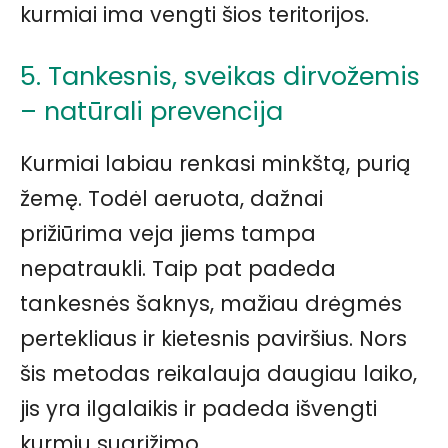
kurmiai ima vengti šios teritorijos.
5. Tankesnis, sveikas dirvožemis
– natūrali prevencija
Kurmiai labiau renkasi minkštą, purią
žemę. Todėl aeruota, dažnai
prižiūrima veja jiems tampa
nepatraukli. Taip pat padeda
tankesnės šaknys, mažiau drėgmės
pertekliaus ir kietesnis paviršius. Nors
šis metodas reikalauja daugiau laiko,
jis yra ilgalaikis ir padeda išvengti
kurmių sugrįžimo.