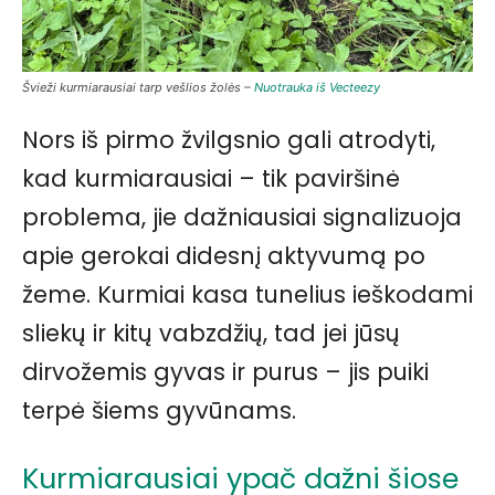
Švieži kurmiarausiai tarp vešlios žolės –
Nuotrauka iš Vecteezy
Nors iš pirmo žvilgsnio gali atrodyti,
kad kurmiarausiai – tik paviršinė
problema, jie dažniausiai signalizuoja
apie gerokai didesnį aktyvumą po
žeme. Kurmiai kasa tunelius ieškodami
sliekų ir kitų vabzdžių, tad jei jūsų
dirvožemis gyvas ir purus – jis puiki
terpė šiems gyvūnams.
Kurmiarausiai ypač dažni šiose